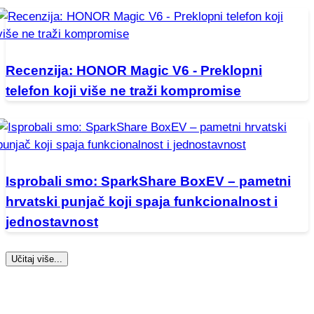
Recenzija: HONOR Magic V6 - Preklopni
telefon koji više ne traži kompromise
Isprobali smo: SparkShare BoxEV – pametni
hrvatski punjač koji spaja funkcionalnost i
jednostavnost
Učitaj više...