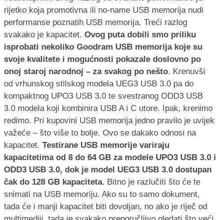
rijetko koja promotivna ili no-name USB memorija nudi
performanse poznatih USB memorija. Treći razlog
svakako je kapacitet.
Ovog puta dobili smo priliku
isprobati nekoliko Goodram USB memorija koje su
svoje kvalitete i mogućnosti pokazale doslovno po
onoj staroj narodnoj – za svakog po nešto
. Krenuvši
od vrhunskog stilskog modela UEG3 USB 3.0 pa do
kompaktnog UPO3 USB 3.0 te svestranog ODD3 USB
3.0 modela koji kombinira USB A i C utore. Ipak, krenimo
redimo. Pri kupovini USB memorija jedno pravilo je uvijek
važeće – što više to bolje. Ovo se dakako odnosi na
kapacitet.
Testirane USB memorije variraju
kapacitetima od 8 do 64 GB za modele UPO3 USB 3.0 i
ODD3 USB 3.0, dok je model UEG3 USB 3.0 dostupan
čak do 128 GB kapaciteta.
Bitno je razlučiti što će te
snimati na USB memoriju. Ako su to samo dokument,
tada će i manji kapacitet biti dovoljan, no ako je riječ od
multimediji, tada je svakako preporučljivo gledati što veći