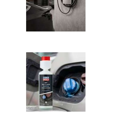
Recenzija: HONOR Magic V6 - Preklopni 