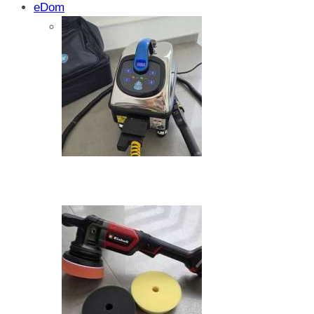
eDom
Isprobali smo: SparkShare BoxEV – pam
funkcionalnost i jednostavnost
Zašto dolazi do kristalizacije AdBlue su