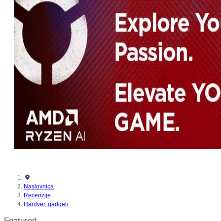
nikada prije
Naslovnica
Recenzije
Hardver, gadgeti
Featured