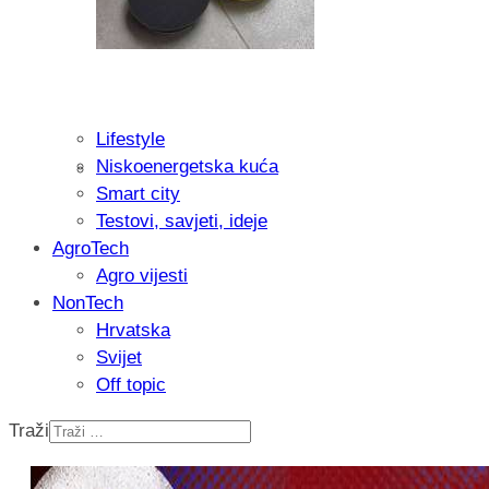
Lifestyle
Niskoenergetska kuća
Isprobali smo: Thermostar Avantgarde 
Smart city
Testovi, savjeti, ideje
AgroTech
Agro vijesti
NonTech
Hrvatska
Svijet
Off topic
Traži
Recenzija: Einhell Professional CP-EP 