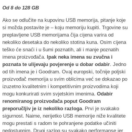
Od 8 do 128 GB
Ako se odlučite na kupovinu USB memorija, pitanje koje
si možda postavite je – koju memoriju kupiti. Trgovine su
preplavljene USB memorijama čija cijena varira od
nekoliko desetaka do nekoliko stotina kuna. Osim cijena
teško će snaći i u šumi poznatih, ali i manje poznatih
imena proizvođača.
Ipak neka imena su zvučna i
poznata te ulijevaju povjerenje u dobar odabir
. Jedno
od tih imena je i Goodram. Ovaj europski, točnije poljski
proizvođač memorija u svim oblicima već se dokazao po
izuzetno kvalitetnim i kompetitivnim proizvodima koji
mogu konkurirati svim svjetskim imenima.
Odabir
renomiranog proizvođača poput Goodram
preporučljiv je iz nekoliko razloga
. Prvi je svakako
sigurnost. Naime, nerijetko USB memorije niže kvalitete
mogu prestati s radom te pohranjene podatke učiniti
nedostupnim. Drugi razlog su svakako performanse jer