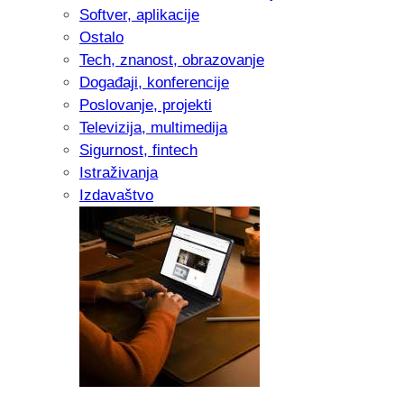
Softver, aplikacije
Ostalo
Tech, znanost, obrazovanje
Događaji, konferencije
Poslovanje, projekti
Televizija, multimedija
Sigurnost, fintech
Istraživanja
Izdavaštvo