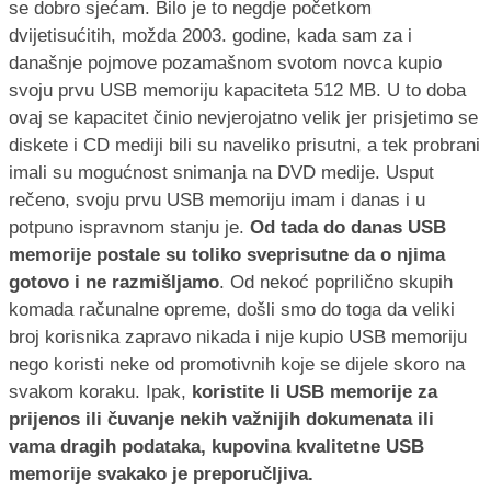
se dobro sjećam. Bilo je to negdje početkom
dvijetisućitih, možda 2003. godine, kada sam za i
današnje pojmove pozamašnom svotom novca kupio
svoju prvu USB memoriju kapaciteta 512 MB. U to doba
ovaj se kapacitet činio nevjerojatno velik jer prisjetimo se
diskete i CD mediji bili su naveliko prisutni, a tek probrani
imali su mogućnost snimanja na DVD medije. Usput
rečeno, svoju prvu USB memoriju imam i danas i u
potpuno ispravnom stanju je.
Od tada do danas USB
memorije postale su toliko sveprisutne da o njima
gotovo i ne razmišljamo
. Od nekoć poprilično skupih
komada računalne opreme, došli smo do toga da veliki
broj korisnika zapravo nikada i nije kupio USB memoriju
nego koristi neke od promotivnih koje se dijele skoro na
svakom koraku. Ipak,
koristite li USB memorije za
prijenos ili čuvanje nekih važnijih dokumenata ili
vama dragih podataka, kupovina kvalitetne USB
memorije svakako je preporučljiva.