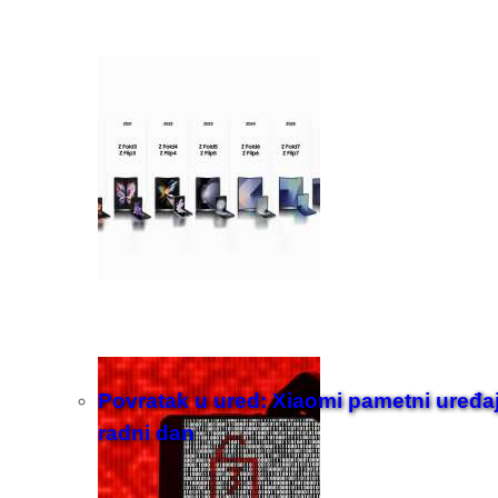
Povratak u ured: Xiaomi pametni uređaji z
radni dan