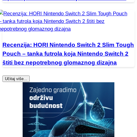
Recenzija: HORI Nintendo Switch 2 Slim Tough
Pouch – tanka futrola koja Nintendo Switch 2
štiti bez nepotrebnog glomaznog dizajna
Učitaj više...