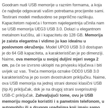
Goodram nudi USB memorije u raznim formama, a koja
će najbolje odgovarati vašim potrebama procijenite sami.
Testirani modeli međusobno se poprilično razlikuju.
Kapacitetom najveća i formom najelegantnija učinila nam
se USB memorija UEG3 USB 3.0. Dolazi u elegantnom
metalnom kućištu, ali i kapacitetu do 128 GB.
Memorija
je zaista elegantna i vidimo ju kao idealnu u
poslovnom okruženju
. Model UPO3 USB 3.0 dostupan
je do 64 GB kapaciteta, a karakterističan je po dimenziji.
Naime,
ova memorija u svojoj duljini mjeri svega 2
cm
, pa će se izvrsno uklopiti na privjesku ključeva i biti
uvijek uz vas. Treća memorija oznake ODD3 USB 3.0
karakteristična je po svom dvostrukom priključku. Naime,
ova USB memorija na jednoj strani donosi klasični USB
(tip A) priključak, dok je na drugoj strani sveprisutniji
USB-C priključak.
Zahvaljujući tome, ovu je USB
memoriju moguće koristiti i s pametnim telefonom, u
automobilu ili s drugom uređajima koji imaju samo