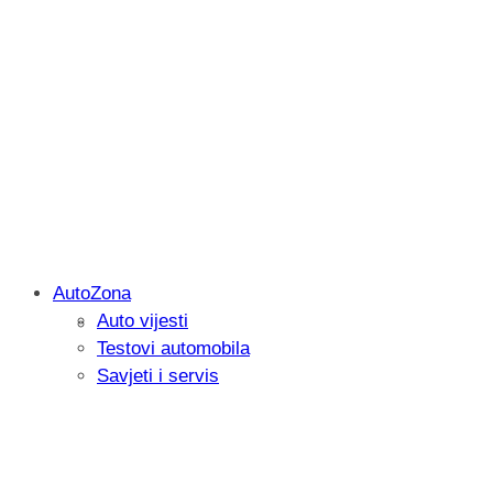
AutoZona
Auto vijesti
Savjetujemo: Što učiniti kada vaš iPad 
Testovi automobila
Savjeti i servis