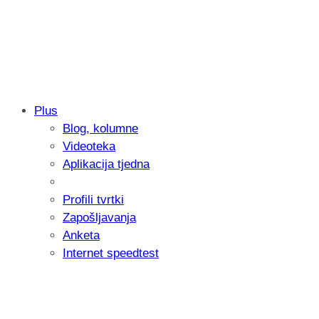
Plus
Blog, kolumne
Samsung otkrio kako je nastajala nova 
Videoteka
donijelo tanje i izdržljivije preklopne ur
Aplikacija tjedna
Profili tvrtki
Zapošljavanja
Anketa
Internet speedtest