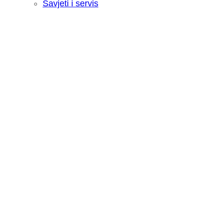
Savjeti i servis
Recenzija: HONOR Magic V6 - Preklopn