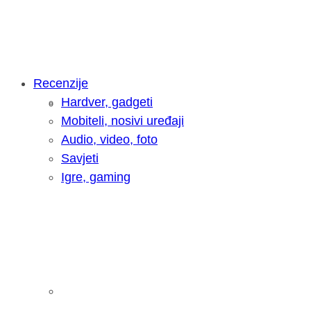
Recenzije
Hardver, gadgeti
Intervju: Goran Jović, fotograf - Hrva
Mobiteli, nosivi uređaji
Audio, video, foto
Savjeti
Igre, gaming
Pitamo vas: Koliko često koristite AI 