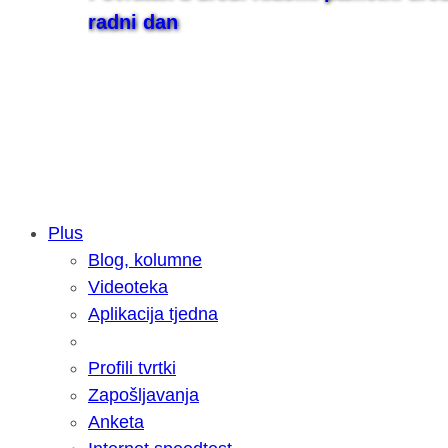
radni dan
Plus
Blog, kolumne
Samsung otkrio kako je nastajala nov
Videoteka
razvoja donijelo tanje i izdržljivije p
Aplikacija tjedna
Profili tvrtki
Zapošljavanja
Anketa