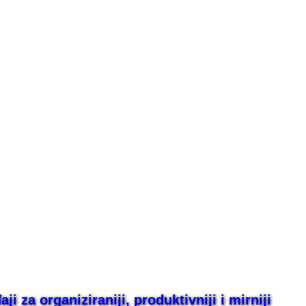
i za organiziraniji, produktivniji i mirniji