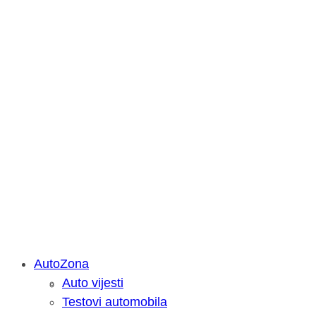
AutoZona
Auto vijesti
Savjetujemo: Što učiniti kada vaš iPa
Testovi automobila