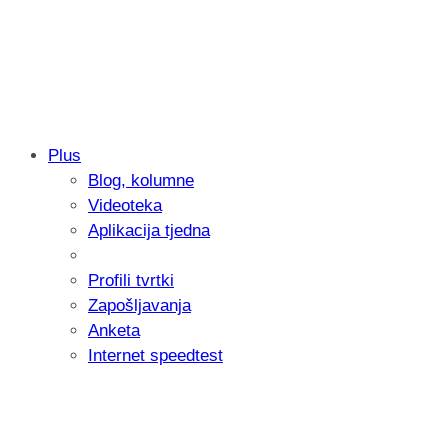
Plus
Blog, kolumne
Samsung otkrio kako je nastajala nova 
Videoteka
donijelo tanje i izdržljivije preklopne ur
Aplikacija tjedna
Profili tvrtki
Zapošljavanja
Anketa
Internet speedtest