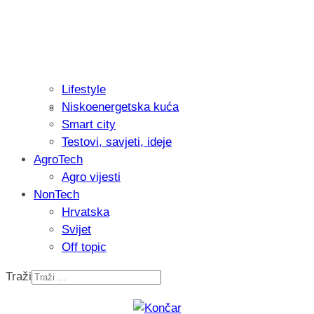
Lifestyle
Niskoenergetska kuća
Isprobali smo: Thermostar Avantgarde 
Smart city
Testovi, savjeti, ideje
AgroTech
Agro vijesti
NonTech
Hrvatska
Svijet
Off topic
Traži
Recenzija: Einhell Professional CP-EP 