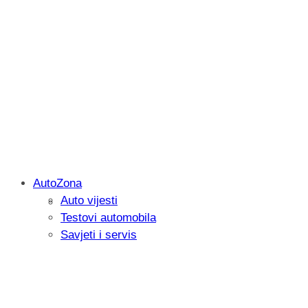
AutoZona
Auto vijesti
Savjetujemo: Što učiniti kada vaš iPad 
Testovi automobila
Savjeti i servis