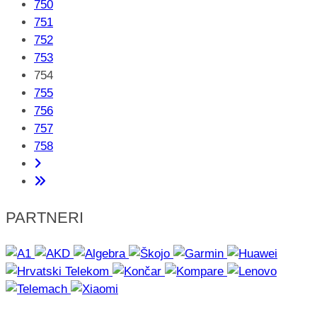
750
751
752
753
754
755
756
757
758
PARTNERI