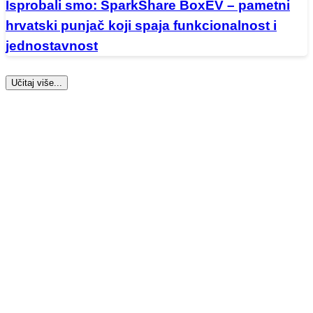
Isprobali smo: SparkShare BoxEV – pametni
hrvatski punjač koji spaja funkcionalnost i
jednostavnost
Učitaj više...