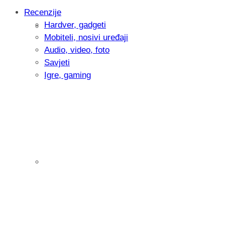
Recenzije
Hardver, gadgeti
Intervju: Goran Jović, fotograf - Hrvatsk
Mobiteli, nosivi uređaji
Audio, video, foto
Savjeti
Igre, gaming
Pitamo vas: Koliko često koristite AI al