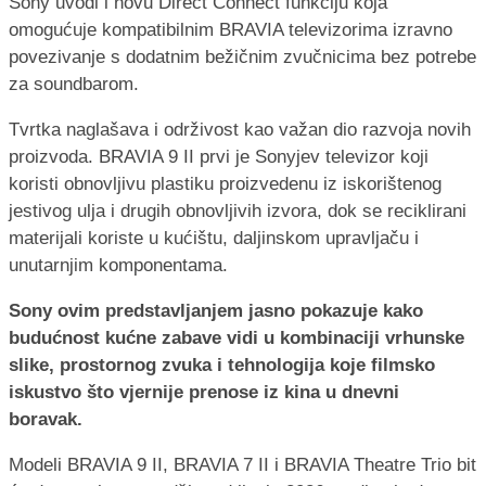
Sony uvodi i novu Direct Connect funkciju koja
omogućuje kompatibilnim BRAVIA televizorima izravno
povezivanje s dodatnim bežičnim zvučnicima bez potrebe
za soundbarom.
Tvrtka naglašava i održivost kao važan dio razvoja novih
proizvoda. BRAVIA 9 II prvi je Sonyjev televizor koji
koristi obnovljivu plastiku proizvedenu iz iskorištenog
jestivog ulja i drugih obnovljivih izvora, dok se reciklirani
materijali koriste u kućištu, daljinskom upravljaču i
unutarnjim komponentama.
Sony ovim predstavljanjem jasno pokazuje kako
budućnost kućne zabave vidi u kombinaciji vrhunske
slike, prostornog zvuka i tehnologija koje filmsko
iskustvo što vjernije prenose iz kina u dnevni
boravak.
Modeli BRAVIA 9 II, BRAVIA 7 II i BRAVIA Theatre Trio bit