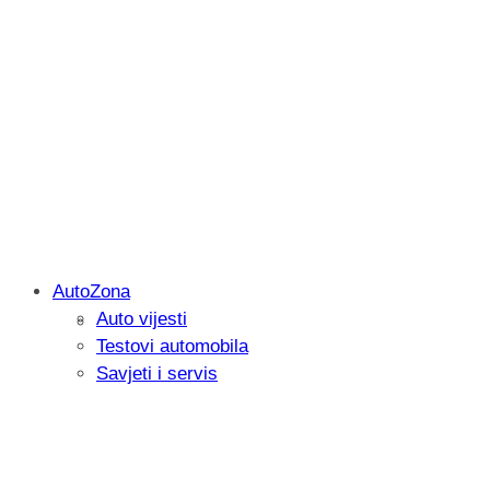
AutoZona
Auto vijesti
Savjetujemo: Što učiniti kada vaš iPad 
Testovi automobila
Savjeti i servis