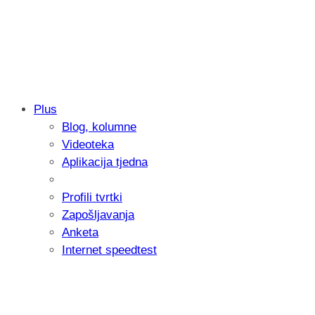
Plus
Blog, kolumne
Samsung otkrio kako je nastajala nova 
Videoteka
donijelo tanje i izdržljivije preklopne ur
Aplikacija tjedna
Profili tvrtki
Zapošljavanja
Anketa
Internet speedtest