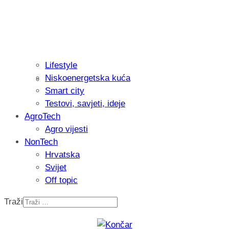
Lifestyle
Niskoenergetska kuća
Isprobali smo: Thermostar Avantgarde 
Smart city
Testovi, savjeti, ideje
AgroTech
Agro vijesti
NonTech
Hrvatska
Svijet
Off topic
Traži
Recenzija: Einhell Professional CP-EP 