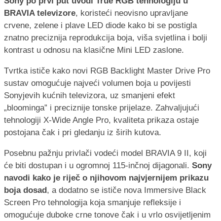
Sony po prvi put uvodi True RGB tehnologiju u
BRAVIA televizore
, koristeći neovisno upravljane
crvene, zelene i plave LED diode kako bi se postigla
znatno preciznija reprodukcija boja, viša svjetlina i bolji
kontrast u odnosu na klasične Mini LED zaslone.
Tvrtka ističe kako novi RGB Backlight Master Drive Pro
sustav omogućuje najveći volumen boja u povijesti
Sonyjevih kućnih televizora, uz smanjeni efekt
„bloominga” i preciznije tonske prijelaze. Zahvaljujući
tehnologiji X-Wide Angle Pro, kvaliteta prikaza ostaje
postojana čak i pri gledanju iz širih kutova.
Posebnu pažnju privlači vodeći model BRAVIA 9 II, koji
će biti dostupan i u ogromnoj 115-inčnoj dijagonali.
Sony
navodi kako je riječ o njihovom najvjernijem prikazu
boja dosad
, a dodatno se ističe nova Immersive Black
Screen Pro tehnologija koja smanjuje refleksije i
omogućuje duboke crne tonove čak i u vrlo osvijetljenim