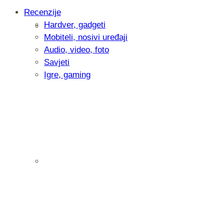
Recenzije
Hardver, gadgeti
Intervju: Goran Jović, fotograf - Hrvatsk
Mobiteli, nosivi uređaji
Audio, video, foto
Savjeti
Igre, gaming
Pitamo vas: Koliko često koristite AI al