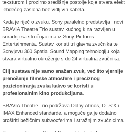
teksturom i prozirno središnje postolje koje stvara efekt
lebdećeg zaslona bez vidljivih kabela.
Kada je riječ o zvuku, Sony paralelno predstavlja i novi
BRAVIA Theatre Trio sustav kućnog kina razvijen u
suradnji sa stručnjacima iz Sony Pictures
Entertainmenta. Sustav koristi tri glavna zvučnika te
Sonyjevu 360 Spatial Sound Mapping tehnologiju koja
stvara virtualno okruženje s do 24 virtualna zvučnika.
Cilj sustava nije samo snažan zvuk, već što vjernije
prenošenje filmske atmosfere i preciznog
pozicioniranja zvuka kakvo se koristi u
profesionalnim kino produkcijama.
BRAVIA Theatre Trio podržava Dolby Atmos, DTS:X i
IMAX Enhanced standarde, a moguće ga je dodatno
proširiti bežičnim subwooferima i stražnjim zvučnicima.