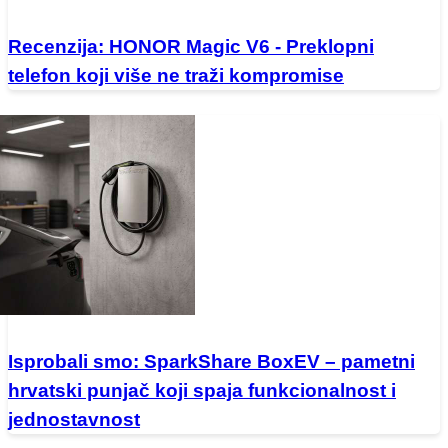
Recenzija: HONOR Magic V6 - Preklopni
telefon koji više ne traži kompromise
Isprobali smo: SparkShare BoxEV – pametni
hrvatski punjač koji spaja funkcionalnost i
jednostavnost