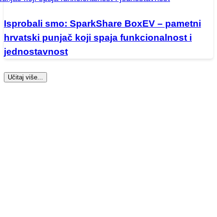
Isprobali smo: SparkShare BoxEV – pametni
hrvatski punjač koji spaja funkcionalnost i
jednostavnost
Učitaj više...