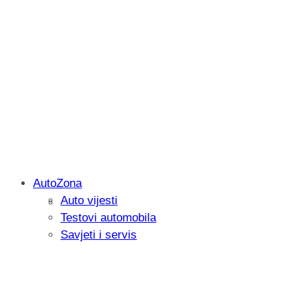
AutoZona
Auto vijesti
Savjetujemo: Što učiniti kada vaš iPad 
Testovi automobila
Savjeti i servis