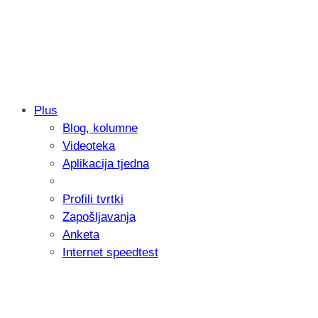
Plus
Blog, kolumne
Samsung otkrio kako je nastajala nova 
Videoteka
donijelo tanje i izdržljivije preklopne ur
Aplikacija tjedna
Profili tvrtki
Zapošljavanja
Anketa
Internet speedtest