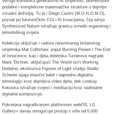
Vertigo kombinira generativnu AI umjetnost, biometrijske
podatke i kompleksne matematičke strukture u dojmljiv
vizualni doživljaj. Tu je i Diego Castro (M.O.N.O.M.O),
poznat po futurističkim CGI i AI kreacijama, čija serija
Synthesized Nature istražuje granicu između organskog i
tehnološkog svijeta.
Kolekcija uključuje i radove renomiranog britanskog
umjetnika Mat Collishaw, poput Burning Flower i The End
of Innocence, kao i djela dobitnika Turnerove nagrade
Mark Titchner, uključujući The World Isn’t Working.
Dodatno, ekskluziva Figures of Light studija Studio
Scheele spaja klasični balet i naprednu digitalnu
tehnologiju kroz dojmljiva video djela, dok Lindsay
Kokoska istražuje svijest i meditaciju kroz nadrealne
digitalne kompozicije.
Pokretana nagrađivanom platformom webOS, LG
Gallery+ danas omogućuje pristup s više od 5.000