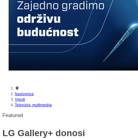
nikada prije
Naslovnica
Vijesti
Televizija, multimedija
Featured
LG Gallery+ donosi