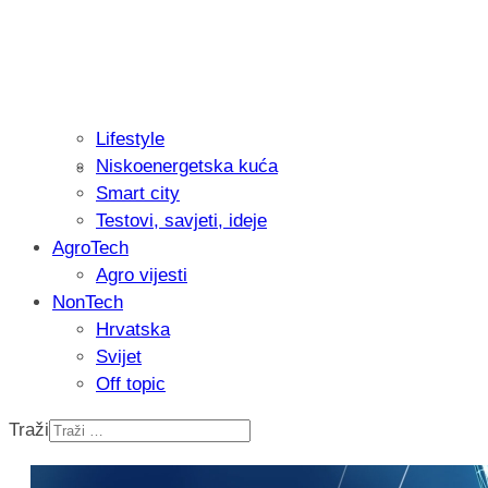
Lifestyle
Niskoenergetska kuća
Isprobali smo: Thermostar Avantgarde 
Smart city
Testovi, savjeti, ideje
AgroTech
Agro vijesti
NonTech
Hrvatska
Svijet
Off topic
Traži
Recenzija: Einhell Professional CP-EP 