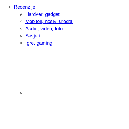
Recenzije
Hardver, gadgeti
Intervju: Goran Jović, fotograf - Hrvatsk
Mobiteli, nosivi uređaji
Audio, video, foto
Savjeti
Igre, gaming
Pitamo vas: Koliko često koristite AI al