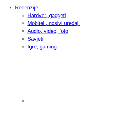
Recenzije
Hardver, gadgeti
Intervju: Goran Jović, fotograf - Hrvatsk
Mobiteli, nosivi uređaji
Audio, video, foto
Savjeti
Igre, gaming
Pitamo vas: Koliko često koristite AI al