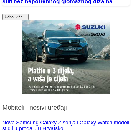
štiti bez nepotrebnog glomaznog dizajna
Učitaj više...
Mobiteli i nosivi uređaji
Nova Samsung Galaxy Z serija i Galaxy Watch modeli
stigli u prodaju u Hrvatskoj