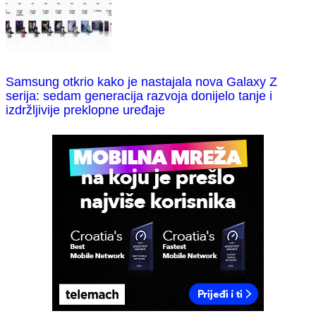
Samsung otkrio kako je nastajala nova Galaxy Z
serija: sedam generacija razvoja donijelo tanje i
izdržljivije preklopne uređaje