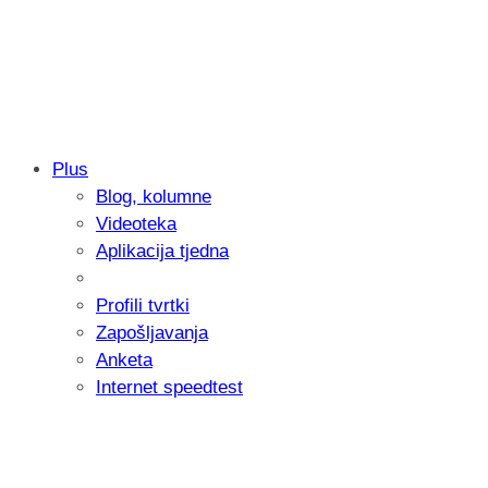
Plus
Blog, kolumne
Sony predstavlja objektiv FE 100-400m
Videoteka
654 grama
Aplikacija tjedna
Profili tvrtki
Zapošljavanja
Anketa
Internet speedtest