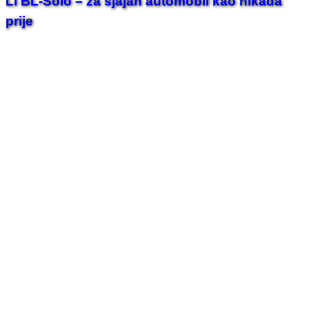
Li BL-Solo – za sjajan automobil kao nikada
prije