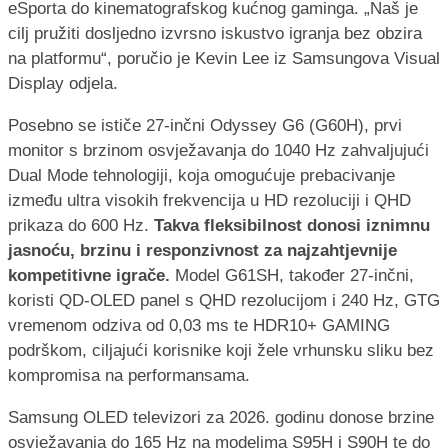
eSporta do kinematografskog kućnog gaminga. „Naš je
cilj pružiti dosljedno izvrsno iskustvo igranja bez obzira
na platformu“, poručio je Kevin Lee iz Samsungova Visual
Display odjela.
Posebno se ističe 27-inčni Odyssey G6 (G60H), prvi
monitor s brzinom osvježavanja do 1040 Hz zahvaljujući
Dual Mode tehnologiji, koja omogućuje prebacivanje
između ultra visokih frekvencija u HD rezoluciji i QHD
prikaza do 600 Hz.
Takva fleksibilnost donosi iznimnu
jasnoću, brzinu i responzivnost za najzahtjevnije
kompetitivne igrače.
Model G61SH, također 27-inčni,
koristi QD-OLED panel s QHD rezolucijom i 240 Hz, GTG
vremenom odziva od 0,03 ms te HDR10+ GAMING
podrškom, ciljajući korisnike koji žele vrhunsku sliku bez
kompromisa na performansama.
Samsung OLED televizori za 2026. godinu donose brzine
osvježavanja do 165 Hz na modelima S95H i S90H te do