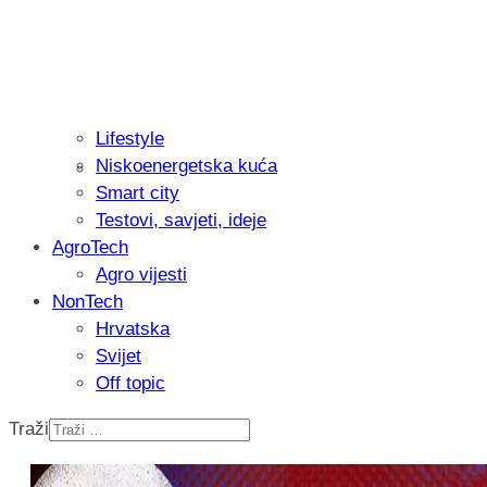
Lifestyle
Niskoenergetska kuća
Recenzija: Philips All-in-One Trimmer 
Smart city
muškarcu
Testovi, savjeti, ideje
AgroTech
Agro vijesti
NonTech
Hrvatska
Svijet
Off topic
Traži
Isprobali smo: Thermostar Avantgarde 