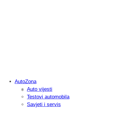
AutoZona
Auto vijesti
Savjetujemo: Što učiniti kada vaš iPad 
Testovi automobila
Savjeti i servis