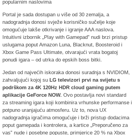
Portal je sada dostupan u više od 30 zemalja, a
nadogradnja donosi svježe korisničko sučelje koje
omogućuje lakše otkrivanje i igranje AAA naslova.
Intuitivni izbornik „Play with Gamepad” nudi brzi pristup
uslugama poput Amazon Luna, Blacknut, Boosteroid i
Xbox Game Pass Ultimate, otvarajući vrata bogatoj
ponudi igara – od utrka do epskih boss bitki.
Jedan od najvećih iskoraka donosi suradnja s NVIDIOM,
zahvaljujući kojoj su
LG televizori prvi na svijetu s
podrškom za 4K 120Hz HDR cloud gaming putem
aplikacije GeForce NOW.
Ovo postavlja novi standard
za streaming igara koji kombinira vrhunske performanse i
potpuno uranjajuću atmosferu. Uz to, nova UX
nadogradnja igračima omogućuje i brži pristup dodacima
poput gamepada i kontrolera, a kartice „Preporučeno za
vas” nude i posebne popuste, primjerice 20 % na Xbox