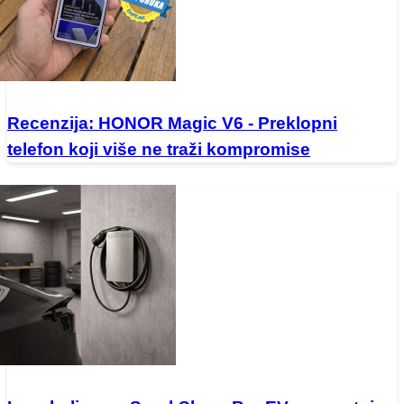
Recenzija: HONOR Magic V6 - Preklopni
telefon koji više ne traži kompromise