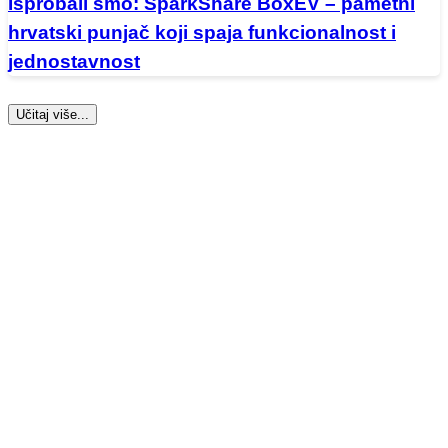
Isprobali smo: SparkShare BoxEV – pametni
hrvatski punjač koji spaja funkcionalnost i
jednostavnost
Učitaj više...