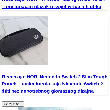
– pristupačan ulazak u svijet virtualnih utrka
Recenzija: HORI Nintendo Switch 2 Slim Tough
Pouch – tanka futrola koja Nintendo Switch 2
štiti bez nepotrebnog glomaznog dizajna
Učitaj više...