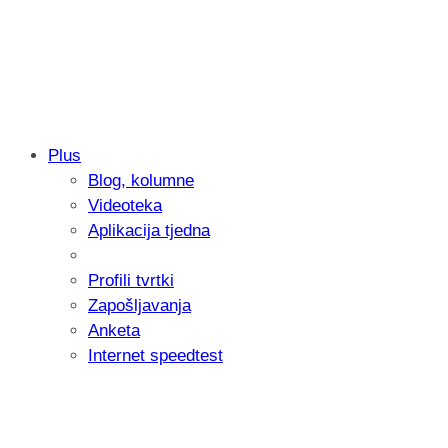
Plus
Blog, kolumne
Samsung otkrio kako je nastajala nova 
Videoteka
donijelo tanje i izdržljivije preklopne ur
Aplikacija tjedna
Profili tvrtki
Zapošljavanja
Anketa
Internet speedtest