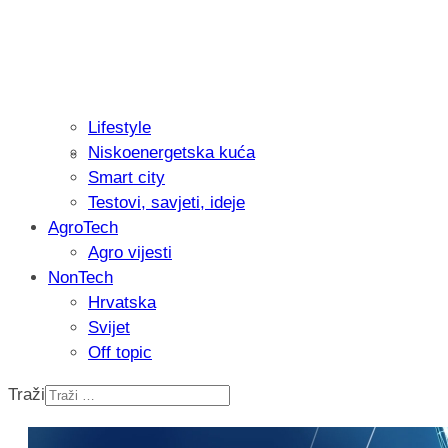
Lifestyle
Niskoenergetska kuća
Isprobali smo: Thermostar Avantgarde 
Smart city
Testovi, savjeti, ideje
AgroTech
Agro vijesti
NonTech
Hrvatska
Svijet
Off topic
Traži
Recenzija: Einhell Professional CP-EP 