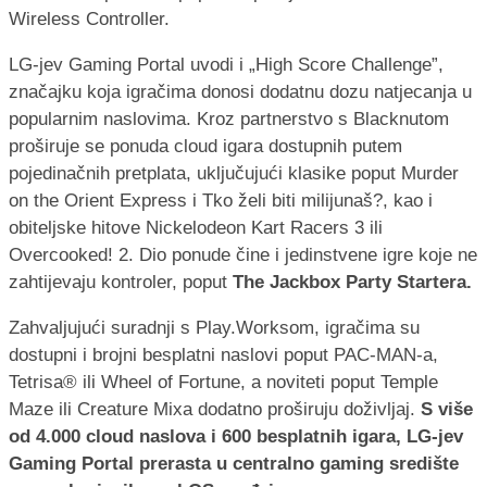
Wireless Controller.
LG-jev Gaming Portal uvodi i „High Score Challenge”,
značajku koja igračima donosi dodatnu dozu natjecanja u
popularnim naslovima. Kroz partnerstvo s Blacknutom
proširuje se ponuda cloud igara dostupnih putem
pojedinačnih pretplata, uključujući klasike poput Murder
on the Orient Express i Tko želi biti milijunaš?, kao i
obiteljske hitove Nickelodeon Kart Racers 3 ili
Overcooked! 2. Dio ponude čine i jedinstvene igre koje ne
zahtijevaju kontroler, poput
The Jackbox Party Startera.
Zahvaljujući suradnji s Play.Worksom, igračima su
dostupni i brojni besplatni naslovi poput PAC-MAN-a,
Tetrisa® ili Wheel of Fortune, a noviteti poput Temple
Maze ili Creature Mixa dodatno proširuju doživljaj.
S više
od 4.000 cloud naslova i 600 besplatnih igara, LG-jev
Gaming Portal prerasta u centralno gaming središte