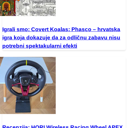
Igrali smo: Covert Koalas: Phasco – hrvatska
igra koja dokazuje da za odličnu zabavu nisu
potrebni spektakularni efekti
Recenzija: HORI Wireless Racing Wheel APEX