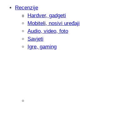
Recenzije
Hardver, gadgeti
Intervju: Goran Jović, fotograf - Hrvatsk
Mobiteli, nosivi uređaji
Audio, video, foto
Savjeti
Igre, gaming
Pitamo vas: Koliko često koristite AI al