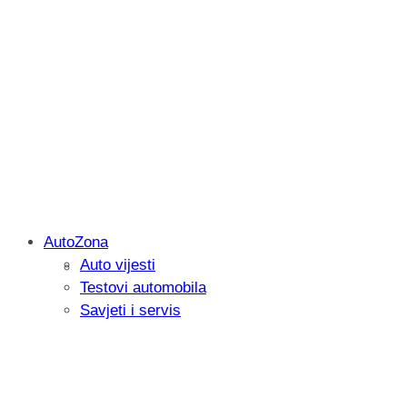
AutoZona
Auto vijesti
Savjetujemo: Što učiniti kada vaš iPad 
Testovi automobila
Savjeti i servis