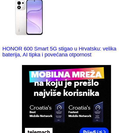
HONOR 600 Smart 5G stigao u Hrvatsku: velika
baterija, AI tipka i povećana otpornost