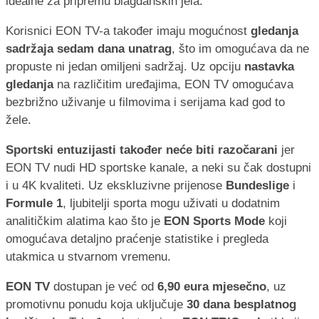
idealne za pripremu blagdanskih jela.
Korisnici EON TV-a također imaju mogućnost
gledanja
sadržaja sedam dana unatrag
, što im omogućava da ne
propuste ni jedan omiljeni sadržaj. Uz opciju
nastavka
gledanja
na različitim uređajima, EON TV omogućava
bezbrižno uživanje u filmovima i serijama kad god to
žele.
Sportski entuzijasti također neće biti razočarani
jer
EON TV nudi HD sportske kanale, a neki su čak dostupni
i u 4K kvaliteti. Uz ekskluzivne prijenose
Bundeslige
i
Formule 1
, ljubitelji sporta mogu uživati u dodatnim
analitičkim alatima kao što je
EON Sports Mode
koji
omogućava detaljno praćenje statistike i pregleda
utakmica u stvarnom vremenu.
EON TV
dostupan je već od
6,90 eura mjesečno
, uz
promotivnu ponudu koja uključuje
30 dana besplatnog