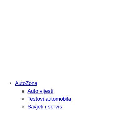
AutoZona
Auto vijesti
Savjetujemo: Što učiniti kada vaš iPad 
Testovi automobila
Savjeti i servis