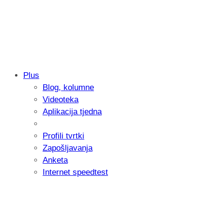
Plus
Blog, kolumne
Samsung otkrio kako je nastajala nova 
Videoteka
donijelo tanje i izdržljivije preklopne ur
Aplikacija tjedna
Profili tvrtki
Zapošljavanja
Anketa
Internet speedtest