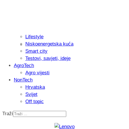
Lifestyle
Niskoenergetska kuća
Isprobali smo: Thermostar Avantgarde 
Smart city
Testovi, savjeti, ideje
AgroTech
Agro vijesti
NonTech
Hrvatska
Svijet
Off topic
Traži
Recenzija: Einhell Professional CP-EP 