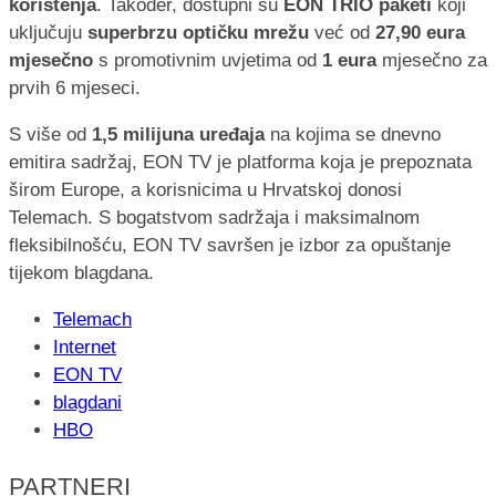
korištenja
. Također, dostupni su
EON TRIO paketi
koji
uključuju
superbrzu optičku mrežu
već od
27,90 eura
mjesečno
s promotivnim uvjetima od
1 eura
mjesečno za
prvih 6 mjeseci.
S više od
1,5 milijuna uređaja
na kojima se dnevno
emitira sadržaj, EON TV je platforma koja je prepoznata
širom Europe, a korisnicima u Hrvatskoj donosi
Telemach. S bogatstvom sadržaja i maksimalnom
fleksibilnošću, EON TV savršen je izbor za opuštanje
tijekom blagdana.
Telemach
Internet
EON TV
blagdani
HBO
PARTNERI