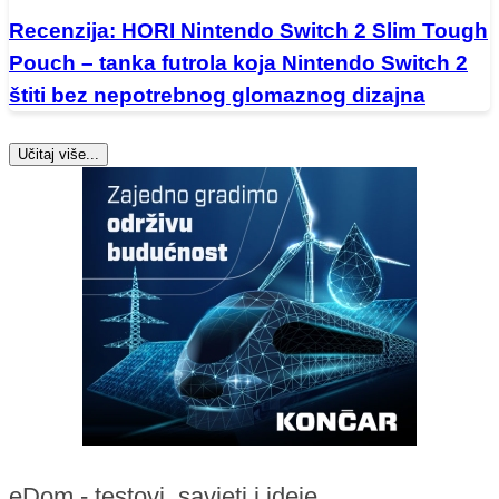
Recenzija: HORI Nintendo Switch 2 Slim Tough
Pouch – tanka futrola koja Nintendo Switch 2
štiti bez nepotrebnog glomaznog dizajna
Učitaj više...
eDom - testovi, savjeti i ideje