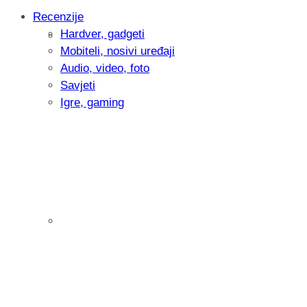
Recenzije
Hardver, gadgeti
Intervju: Goran Jović, fotograf - Hrvatsk
Mobiteli, nosivi uređaji
Audio, video, foto
Savjeti
Igre, gaming
Pitamo vas: Koliko često koristite AI al