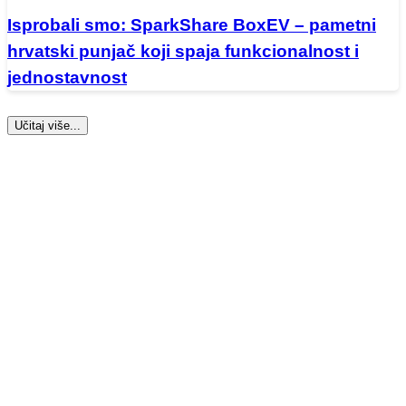
Isprobali smo: SparkShare BoxEV – pametni
hrvatski punjač koji spaja funkcionalnost i
jednostavnost
Učitaj više...