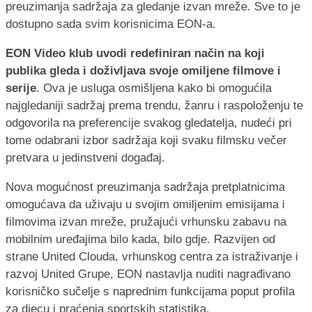
preuzimanja sadržaja za gledanje izvan mreže. Sve to je
dostupno sada svim korisnicima EON-a.
EON Video klub uvodi redefiniran način na koji
publika gleda i doživljava svoje omiljene filmove i
serije
. Ova je usluga osmišljena kako bi omogućila
najgledaniji sadržaj prema trendu, žanru i raspoloženju te
odgovorila na preferencije svakog gledatelja, nudeći pri
tome odabrani izbor sadržaja koji svaku filmsku večer
pretvara u jedinstveni događaj.
Nova mogućnost preuzimanja sadržaja pretplatnicima
omogućava da uživaju u svojim omiljenim emisijama i
filmovima izvan mreže, pružajući vrhunsku zabavu na
mobilnim uređajima bilo kada, bilo gdje. Razvijen od
strane United Clouda, vrhunskog centra za istraživanje i
razvoj United Grupe, EON nastavlja nuditi nagrađivano
korisničko sučelje s naprednim funkcijama poput profila
za djecu i praćenja sportskih statistika.