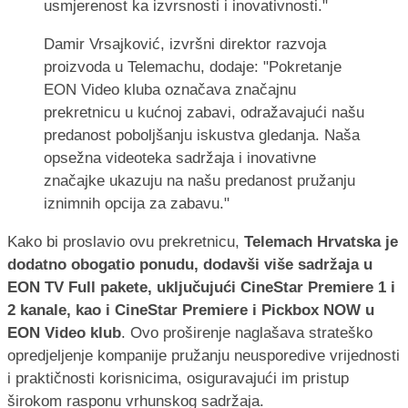
usmjerenost ka izvrsnosti i inovativnosti."
Damir Vrsajković, izvršni direktor razvoja
proizvoda u Telemachu, dodaje: "Pokretanje
EON Video kluba označava značajnu
prekretnicu u kućnoj zabavi, odražavajući našu
predanost poboljšanju iskustva gledanja. Naša
opsežna videoteka sadržaja i inovativne
značajke ukazuju na našu predanost pružanju
iznimnih opcija za zabavu."
Kako bi proslavio ovu prekretnicu,
Telemach Hrvatska je
dodatno obogatio ponudu, dodavši više sadržaja u
EON TV Full pakete, uključujući CineStar Premiere 1 i
2 kanale, kao i CineStar Premiere i Pickbox NOW u
EON Video klub
. Ovo proširenje naglašava strateško
opredjeljenje kompanije pružanju neusporedive vrijednosti
i praktičnosti korisnicima, osiguravajući im pristup
širokom rasponu vrhunskog sadržaja.