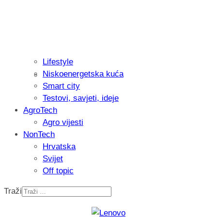
Lifestyle
Niskoenergetska kuća
Isprobali smo: Thermostar Avantgarde 
Smart city
Testovi, savjeti, ideje
AgroTech
Agro vijesti
NonTech
Hrvatska
Svijet
Off topic
Traži
Recenzija: Einhell Professional CP-EP 