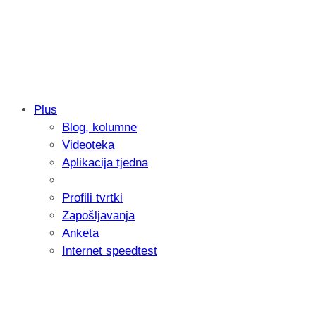
Plus
Blog, kolumne
Samsung otkrio kako je nastajala nova 
Videoteka
donijelo tanje i izdržljivije preklopne ur
Aplikacija tjedna
Profili tvrtki
Zapošljavanja
Anketa
Internet speedtest