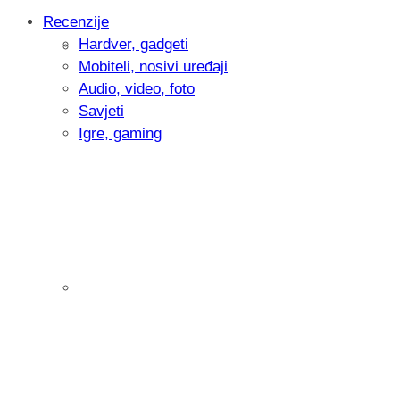
Recenzije
Hardver, gadgeti
Intervju: Goran Jović, fotograf - Hrvatsk
Mobiteli, nosivi uređaji
Audio, video, foto
Savjeti
Igre, gaming
Pitamo vas: Koliko često koristite AI al