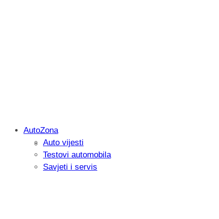
AutoZona
Auto vijesti
Savjetujemo: Što učiniti kada vaš iPad 
Testovi automobila
Savjeti i servis