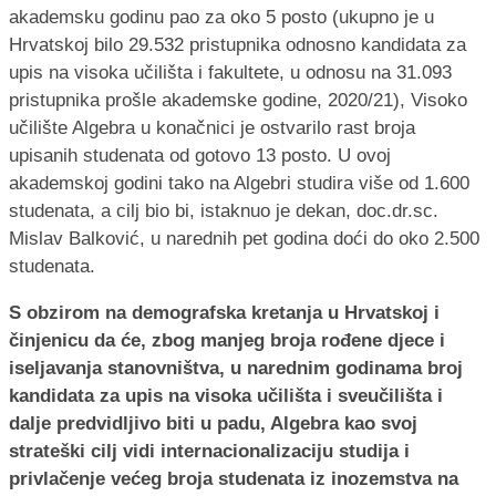
akademsku godinu pao za oko 5 posto (ukupno je u
Hrvatskoj bilo 29.532 pristupnika odnosno kandidata za
upis na visoka učilišta i fakultete, u odnosu na 31.093
pristupnika prošle akademske godine, 2020/21), Visoko
učilište Algebra u konačnici je ostvarilo rast broja
upisanih studenata od gotovo 13 posto. U ovoj
akademskoj godini tako na Algebri studira više od 1.600
studenata, a cilj bio bi, istaknuo je dekan, doc.dr.sc.
Mislav Balković, u narednih pet godina doći do oko 2.500
studenata.
S obzirom na demografska kretanja u Hrvatskoj i
činjenicu da će, zbog manjeg broja rođene djece i
iseljavanja stanovništva, u narednim godinama broj
kandidata za upis na visoka učilišta i sveučilišta i
dalje predvidljivo biti u padu, Algebra kao svoj
strateški cilj vidi internacionalizaciju studija i
privlačenje većeg broja studenata iz inozemstva na