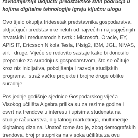
ravnomjernije uključiti predstavnike svih područja u
kojima digitalne tehnologije igraju ključnu ulogu
Ovo tijelo okuplja tridesetak predstavnika gospodarstva,
uključujući predstavnike nekih od najvećih i najuspješnijih
hrvatskih i međunarodnih tvrtki: Microsoft, Oracle, EY,
APIS IT, Ericsson Nikola Tesla, INsig2, IBM, JGL, NIVAS,
airt i druge. Vijeće se redovito sastaje kako bi donosilo
preporuke za suradnju s gospodarstvom, što se očituje
kroz niz inicijativa, poboljšanja i razvoja studijskih
programa, istraživačke projekte i brojne druge oblike
suradnje.
Posljednje godišnje sjednice Gospodarskog vijeća
Visokog učilišta Algebra prilika su za rezime godine i
osvrt na trendove u interesu i upisima studenata na
studije računarstva, digitalnog marketinga, multimedije i
digitalnog dizajna. Unatoč tome što je, zbog demografskih
trendova, broj pristupnika na visoka učilišta za ovu