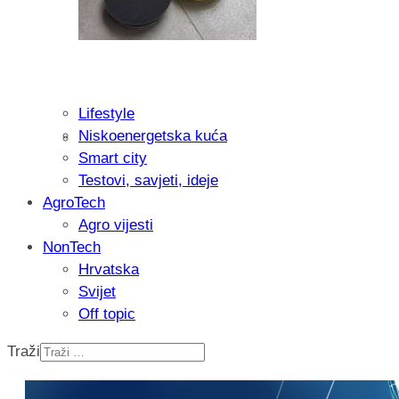
Lifestyle
Niskoenergetska kuća
Isprobali smo: Thermostar Avantgarde 
Smart city
Testovi, savjeti, ideje
AgroTech
Agro vijesti
NonTech
Hrvatska
Svijet
Off topic
Traži
Recenzija: Einhell Professional CP-EP 