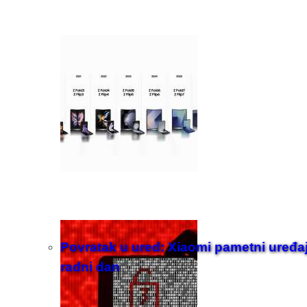
Povratak u ured: Xiaomi pametni uređaji z
radni dan