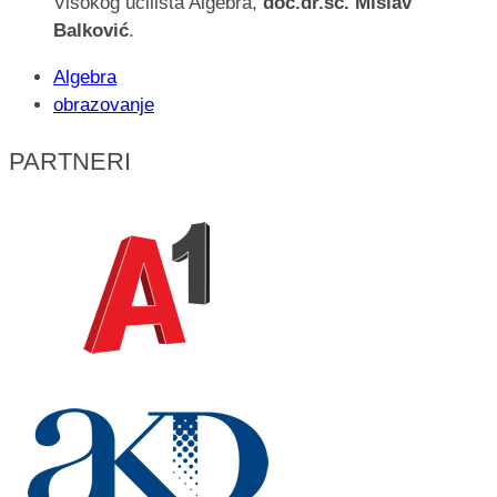
Visokog učilišta Algebra,
doc.dr.sc. Mislav
Balković
.
Algebra
obrazovanje
PARTNERI