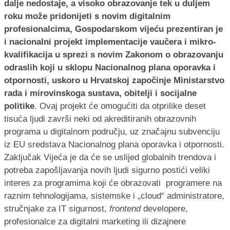
dalje nedostaje, a visoko obrazovanje tek u duljem
roku može pridonijeti s novim digitalnim
profesionalcima, Gospodarskom vijeću prezentiran je
i nacionalni projekt implementacije vaučera i mikro-
kvalifikacija u sprezi s novim Zakonom o obrazovanju
odraslih koji u sklopu Nacionalnog plana oporavka i
otpornosti, uskoro u Hrvatskoj započinje Ministarstvo
rada i mirovinskoga sustava, obitelji i socijalne
politike
. Ovaj projekt će omogućiti da otprilike deset
tisuća ljudi završi neki od akreditiranih obrazovnih
programa u digitalnom području, uz značajnu subvenciju
iz EU sredstava Nacionalnog plana oporavka i otpornosti.
Zaključak Vijeća je da će se uslijed globalnih trendova i
potreba zapošljavanja novih ljudi sigurno postići veliki
interes za programima koji će obrazovati programere na
raznim tehnologijama, sistemske i „cloud“ administratore,
stručnjake za IT sigurnost,
frontend
developere,
profesionalce za digitalni marketing ili dizajnere