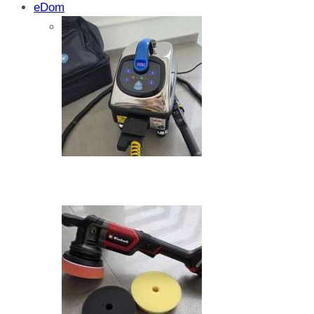
eDom
Isprobali smo: SparkShare BoxEV – pam
funkcionalnost i jednostavnost
Zašto dolazi do kristalizacije AdBlue su