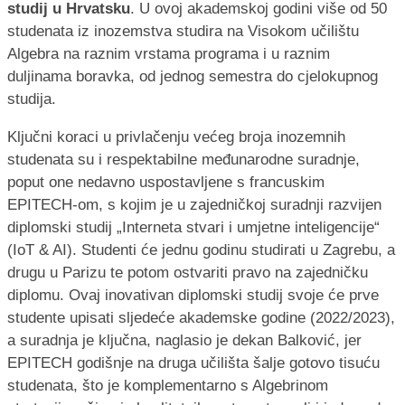
studij u Hrvatsku
. U ovoj akademskoj godini više od 50
studenata iz inozemstva studira na Visokom učilištu
Algebra na raznim vrstama programa i u raznim
duljinama boravka, od jednog semestra do cjelokupnog
studija.
Ključni koraci u privlačenju većeg broja inozemnih
studenata su i respektabilne međunarodne suradnje,
poput one nedavno uspostavljene s francuskim
EPITECH-om, s kojim je u zajedničkoj suradnji razvijen
diplomski studij „Interneta stvari i umjetne inteligencije“
(IoT & AI). Studenti će jednu godinu studirati u Zagrebu, a
drugu u Parizu te potom ostvariti pravo na zajedničku
diplomu. Ovaj inovativan diplomski studij svoje će prve
studente upisati sljedeće akademske godine (2022/2023),
a suradnja je ključna, naglasio je dekan Balković, jer
EPITECH godišnje na druga učilišta šalje gotovo tisuću
studenata, što je komplementarno s Algebrinom