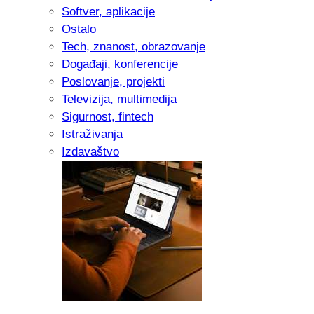
Softver, aplikacije
Ostalo
Tech, znanost, obrazovanje
Događaji, konferencije
Poslovanje, projekti
Televizija, multimedija
Sigurnost, fintech
Istraživanja
Izdavaštvo