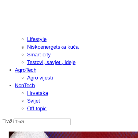
Lifestyle
Niskoenergetska kuća
Isprobali smo: Thermostar Avantgarde 
Smart city
Testovi, savjeti, ideje
AgroTech
Agro vijesti
NonTech
Hrvatska
Svijet
Off topic
Traži
Recenzija: Einhell Professional CP-EP 