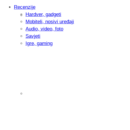
Recenzije
Hardver, gadgeti
Intervju: Goran Jović, fotograf - Hrvatsk
Mobiteli, nosivi uređaji
Audio, video, foto
Savjeti
Igre, gaming
Pitamo vas: Koliko često koristite AI al