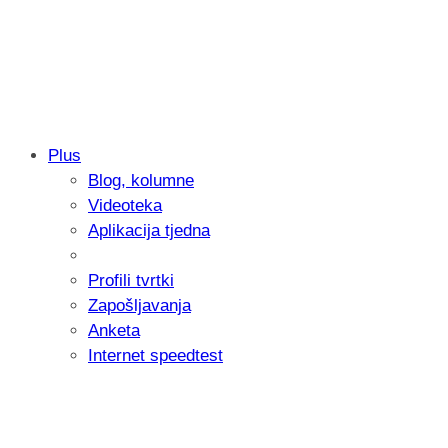
Plus
Blog, kolumne
Samsung otkrio kako je nastajala nova 
Videoteka
donijelo tanje i izdržljivije preklopne ur
Aplikacija tjedna
Profili tvrtki
Zapošljavanja
Anketa
Internet speedtest