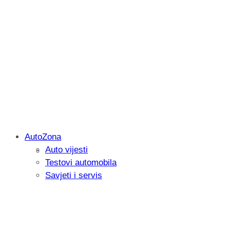
AutoZona
Auto vijesti
Savjetujemo: Što učiniti kada vaš iPad 
Testovi automobila
Savjeti i servis