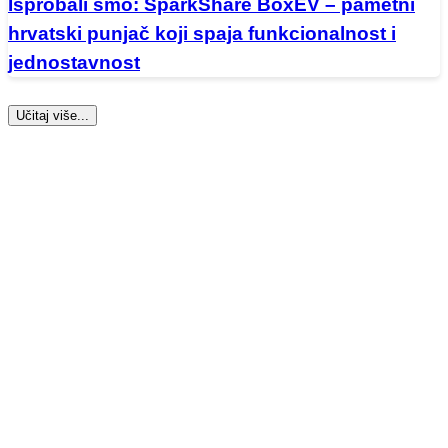
Isprobali smo: SparkShare BoxEV – pametni
hrvatski punjač koji spaja funkcionalnost i
jednostavnost
Učitaj više...