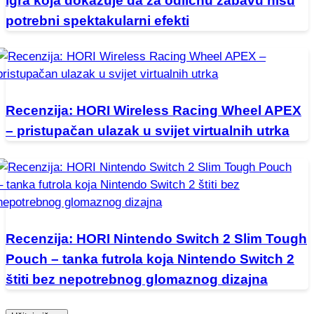
igra koja dokazuje da za odličnu zabavu nisu
potrebni spektakularni efekti
Recenzija: HORI Wireless Racing Wheel APEX
– pristupačan ulazak u svijet virtualnih utrka
Recenzija: HORI Nintendo Switch 2 Slim Tough
Pouch – tanka futrola koja Nintendo Switch 2
štiti bez nepotrebnog glomaznog dizajna