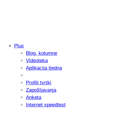
Plus
Blog, kolumne
Sony predstavlja objektiv FE 100-400m
Videoteka
654 grama
Aplikacija tjedna
Profili tvrtki
Zapošljavanja
Anketa
Internet speedtest