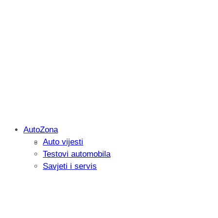
AutoZona
Auto vijesti
Savjetujemo: Što učiniti kada vaš iPad 
Testovi automobila
Savjeti i servis