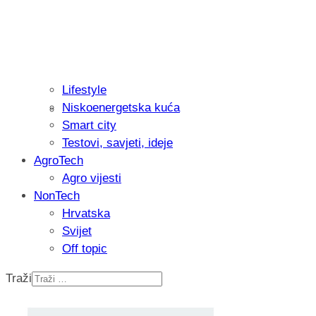
Lifestyle
Niskoenergetska kuća
Recenzija: Philips All-in-One Trimmer 
Smart city
muškarcu
Testovi, savjeti, ideje
AgroTech
Agro vijesti
NonTech
Hrvatska
Svijet
Off topic
Traži
Isprobali smo: Thermostar Avantgarde 