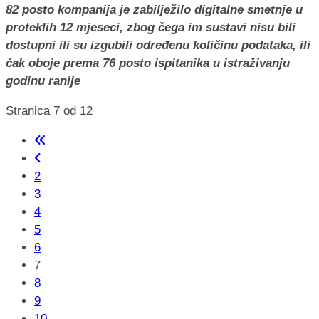
82 posto kompanija je zabilježilo digitalne smetnje u
proteklih 12 mjeseci, zbog čega im sustavi nisu bili
dostupni ili su izgubili određenu količinu podataka, ili
čak oboje prema 76 posto ispitanika u istraživanju
godinu ranije
Stranica 7 od 12
2
3
4
5
6
7
8
9
10