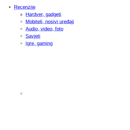
Recenzije
Hardver, gadgeti
Intervju: Goran Jović, fotograf - Hrvatsk
Mobiteli, nosivi uređaji
Audio, video, foto
Savjeti
Igre, gaming
Pitamo vas: Koliko često koristite AI al