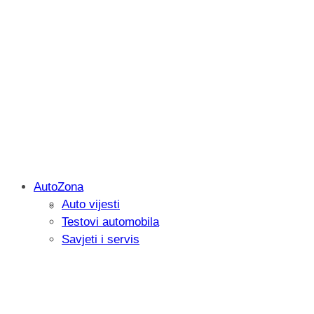
AutoZona
Auto vijesti
Savjetujemo: Što učiniti kada vaš iPad 
Testovi automobila
Savjeti i servis