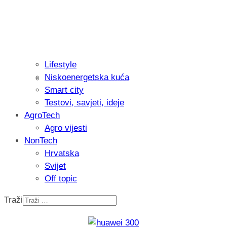
Lifestyle
Niskoenergetska kuća
Isprobali smo: Thermostar Avantgarde 
Smart city
Testovi, savjeti, ideje
AgroTech
Agro vijesti
NonTech
Hrvatska
Svijet
Off topic
Traži
Recenzija: Einhell Professional CP-EP 