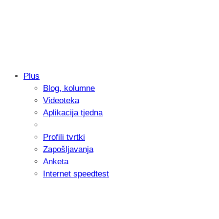
Plus
Blog, kolumne
Samsung otkrio kako je nastajala nova 
Videoteka
donijelo tanje i izdržljivije preklopne ur
Aplikacija tjedna
Profili tvrtki
Zapošljavanja
Anketa
Internet speedtest