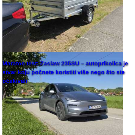
Maraton test: Zaslaw 235SU – autoprikolica je
stvar koju počnete koristiti više nego što ste
očekivali