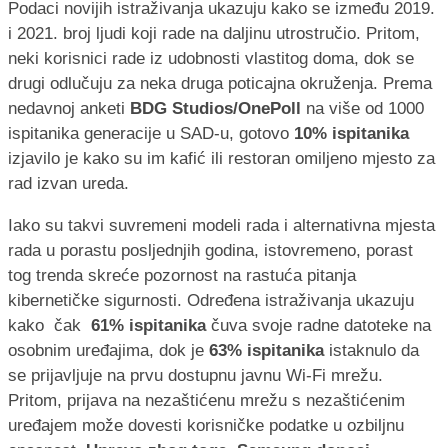
Podaci novijih istraživanja ukazuju kako se između 2019.
i 2021. broj ljudi koji rade na daljinu utrostručio. Pritom,
neki korisnici rade iz udobnosti vlastitog doma, dok se
drugi odlučuju za neka druga poticajna okruženja. Prema
nedavnoj anketi
BDG Studios/OnePoll
na više od 1000
ispitanika generacije u SAD-u, gotovo
10% ispitanika
izjavilo je kako su im kafić ili restoran omiljeno mjesto za
rad izvan ureda.
Iako su takvi suvremeni modeli rada i alternativna mjesta
rada u porastu posljednjih godina, istovremeno, porast
tog trenda skreće pozornost na rastuća pitanja
kibernetičke sigurnosti. Određena istraživanja ukazuju
kako čak
61% ispitanika
čuva svoje radne datoteke na
osobnim uređajima, dok je
63% ispitanika
istaknulo da
se prijavljuje na prvu dostupnu javnu Wi-Fi mrežu.
Pritom, prijava na nezaštićenu mrežu s nezaštićenim
uređajem može dovesti korisničke podatke u ozbiljnu