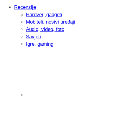
Recenzije
Hardver, gadgeti
Intervju: Goran Jović, fotograf - Hrvatsk
Mobiteli, nosivi uređaji
Audio, video, foto
Savjeti
Igre, gaming
Pitamo vas: Koliko često koristite AI al