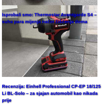
Isprobali smo: Thermostar Avantgarde S4 –
suha para mijenja način čišćenja doma
Recenzija: Einhell Professional CP-EP 18/125
Li BL-Solo – za sjajan automobil kao nikada
prije