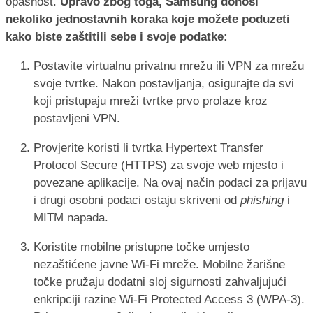
opasnost.
Upravo zbog toga, Samsung donosi
nekoliko jednostavnih koraka koje možete poduzeti
kako biste zaštitili sebe i svoje podatke:
Postavite virtualnu privatnu mrežu ili VPN za mrežu
svoje tvrtke. Nakon postavljanja, osigurajte da svi
koji pristupaju mreži tvrtke prvo prolaze kroz
postavljeni VPN.
Provjerite koristi li tvrtka Hypertext Transfer
Protocol Secure (HTTPS) za svoje web mjesto i
povezane aplikacije. Na ovaj način podaci za prijavu
i drugi osobni podaci ostaju skriveni od
phishing
i
MITM napada.
Koristite mobilne pristupne točke umjesto
nezaštićene javne Wi-Fi mreže. Mobilne žarišne
točke pružaju dodatni sloj sigurnosti zahvaljujući
enkripciji razine Wi-Fi Protected Access 3 (WPA-3).