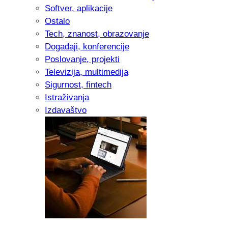
Softver, aplikacije
Ostalo
Tech, znanost, obrazovanje
Događaji, konferencije
Poslovanje, projekti
Televizija, multimedija
Sigurnost, fintech
Istraživanja
Izdavaštvo