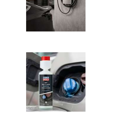
Recenzija: HONOR Magic V6 - Preklopni 