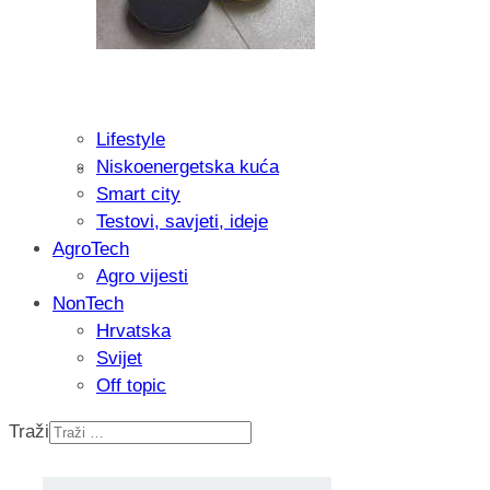
Lifestyle
Niskoenergetska kuća
Isprobali smo: Thermostar Avantgarde 
Smart city
Testovi, savjeti, ideje
AgroTech
Agro vijesti
NonTech
Hrvatska
Svijet
Off topic
Traži
Recenzija: Einhell Professional CP-EP 