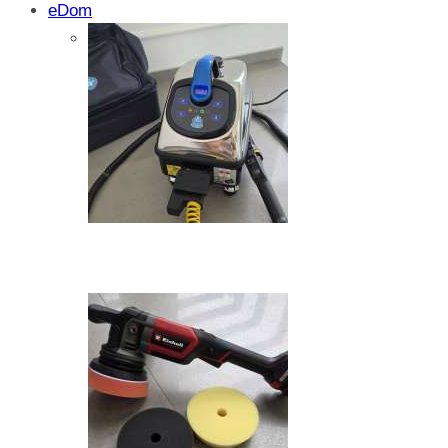
eDom
Isprobali smo: SparkShare BoxEV – pam
funkcionalnost i jednostavnost
Zašto dolazi do kristalizacije AdBlue su