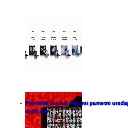
Povratak u ured: Xiaomi pametni uređaji z
radni dan