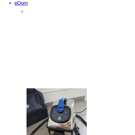
eDom
Isprobali smo: SparkShare BoxEV – pam
funkcionalnost i jednostavnost
Zašto dolazi do kristalizacije AdBlue su