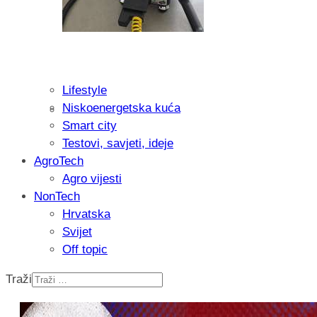
Lifestyle
Niskoenergetska kuća
Recenzija: Philips All-in-One Trimmer 
Smart city
muškarcu
Testovi, savjeti, ideje
AgroTech
Agro vijesti
NonTech
Hrvatska
Svijet
Off topic
Traži
Isprobali smo: Thermostar Avantgarde 