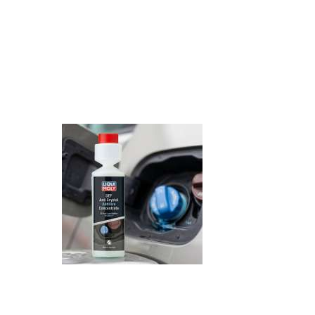
Recenzija: HONOR Magic V6 - Preklopni 