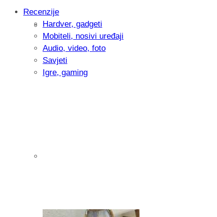
Recenzije
Hardver, gadgeti
Intervju: Goran Jović, fotograf - Hrvatsk
Mobiteli, nosivi uređaji
Audio, video, foto
Savjeti
Igre, gaming
Pitamo vas: Koliko često koristite AI al