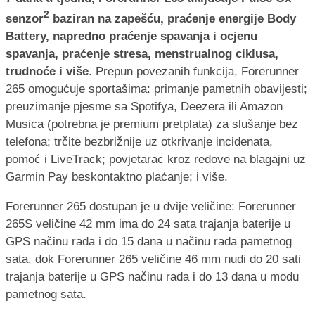
2
senzor
baziran na zapešću, praćenje energije Body
Battery, napredno praćenje spavanja i ocjenu
spavanja, praćenje stresa, menstrualnog ciklusa,
trudnoće i više
. Prepun povezanih funkcija, Forerunner
265 omogućuje sportašima: primanje pametnih obavijesti;
preuzimanje pjesme sa Spotifya, Deezera ili Amazon
Musica (potrebna je premium pretplata) za slušanje bez
telefona; trčite bezbrižnije uz otkrivanje incidenata,
pomoć i LiveTrack; povjetarac kroz redove na blagajni uz
Garmin Pay beskontaktno plaćanje; i više.
Forerunner 265 dostupan je u dvije veličine: Forerunner
265S veličine 42 mm ima do 24 sata trajanja baterije u
GPS načinu rada i do 15 dana u načinu rada pametnog
sata, dok Forerunner 265 veličine 46 mm nudi do 20 sati
trajanja baterije u GPS načinu rada i do 13 dana u modu
pametnog sata.