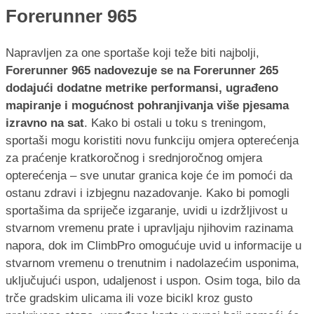
Forerunner 965
Napravljen za one sportaše koji teže biti najbolji,
Forerunner 965 nadovezuje se na Forerunner 265
dodajući dodatne metrike performansi, ugrađeno
mapiranje i mogućnost pohranjivanja više pjesama
izravno na sat
. Kako bi ostali u toku s treningom,
sportaši mogu koristiti novu funkciju omjera opterećenja
za praćenje kratkoročnog i srednjoročnog omjera
opterećenja – sve unutar granica koje će im pomoći da
ostanu zdravi i izbjegnu nazadovanje. Kako bi pomogli
sportašima da spriječe izgaranje, uvidi u izdržljivost u
stvarnom vremenu prate i upravljaju njihovim razinama
napora, dok im ClimbPro omogućuje uvid u informacije u
stvarnom vremenu o trenutnim i nadolazećim usponima,
uključujući uspon, udaljenost i uspon. Osim toga, bilo da
trče gradskim ulicama ili voze bicikl kroz gusto