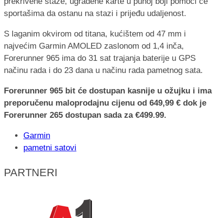
prekrivene staze, ugrađene karte u punoj boji pomoći će
sportašima da ostanu na stazi i prijeđu udaljenost.
S laganim okvirom od titana, kućištem od 47 mm i
najvećim Garmin AMOLED zaslonom od 1,4 inča,
Forerunner 965 ima do 31 sat trajanja baterije u GPS
načinu rada i do 23 dana u načinu rada pametnog sata.
Forerunner 965 bit će dostupan kasnije u ožujku i ima
preporučenu maloprodajnu cijenu od 649,99 € dok je
Forerunner 265 dostupan sada za €499.99.
Garmin
pametni satovi
PARTNERI