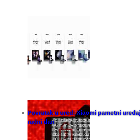
Povratak u ured: Xiaomi pametni uređaji z
radni dan