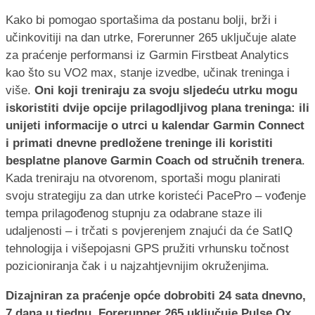
Kako bi pomogao sportašima da postanu bolji, brži i
učinkovitiji na dan utrke, Forerunner 265 uključuje alate
za praćenje performansi iz Garmin Firstbeat Analytics
kao što su VO2 max, stanje izvedbe, učinak treninga i
više.
Oni koji treniraju za svoju sljedeću utrku mogu
iskoristiti dvije opcije prilagodljivog plana treninga: ili
unijeti informacije o utrci u kalendar Garmin Connect
i primati dnevne predložene treninge ili koristiti
besplatne planove Garmin Coach od stručnih trenera
.
Kada treniraju na otvorenom, sportaši mogu planirati
svoju strategiju za dan utrke koristeći PacePro – vođenje
tempa prilagođenog stupnju za odabrane staze ili
udaljenosti – i trčati s povjerenjem znajući da će SatIQ
tehnologija i višepojasni GPS pružiti vrhunsku točnost
pozicioniranja čak i u najzahtjevnijim okruženjima.
Dizajniran za praćenje opće dobrobiti 24 sata dnevno,
7 dana u tjednu, Forerunner 265 uključuje Pulse Ox