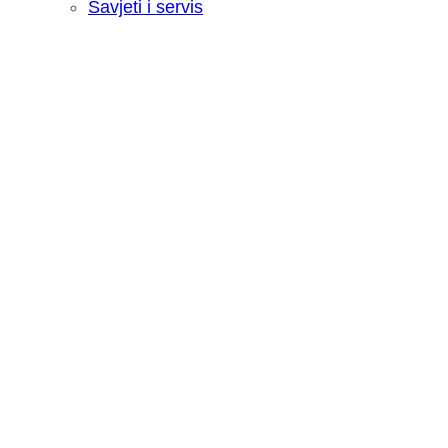
Savjeti i servis
Recenzija: HONOR Magic V6 - Preklopn