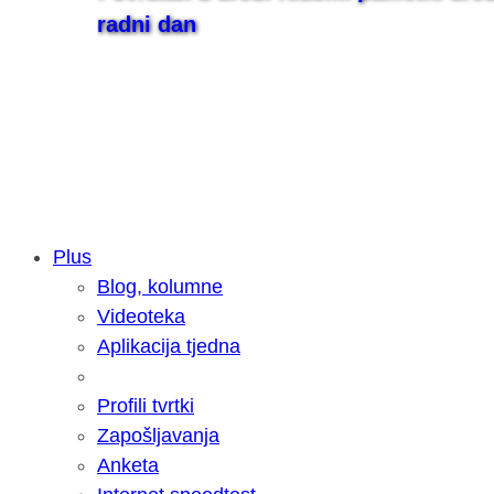
radni dan
Plus
Blog, kolumne
Samsung otkrio kako je nastajala nov
Videoteka
razvoja donijelo tanje i izdržljivije p
Aplikacija tjedna
Profili tvrtki
Zapošljavanja
Anketa