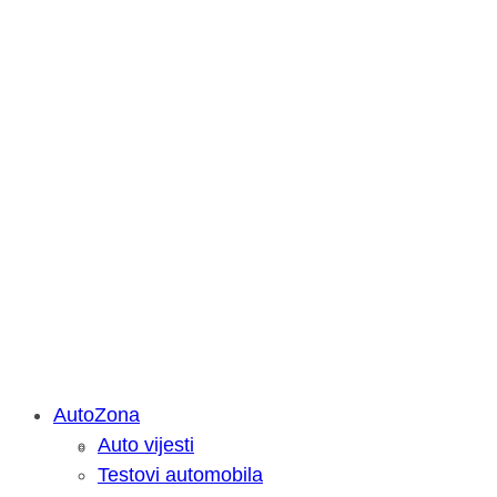
AutoZona
Auto vijesti
Savjetujemo: Što učiniti kada vaš iPa
Testovi automobila