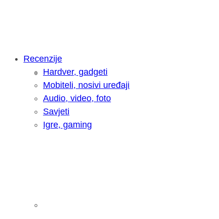
Recenzije
Hardver, gadgeti
Intervju: Goran Jović, fotograf - Hrva
Mobiteli, nosivi uređaji
Audio, video, foto
Savjeti
Igre, gaming
Pitamo vas: Koliko često koristite AI 