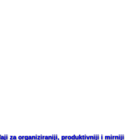
i za organiziraniji, produktivniji i mirniji