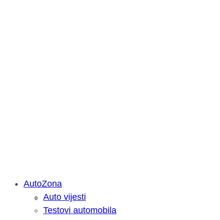
AutoZona
Auto vijesti
Savjetujemo: Što učiniti kada vaš iPa
Testovi automobila