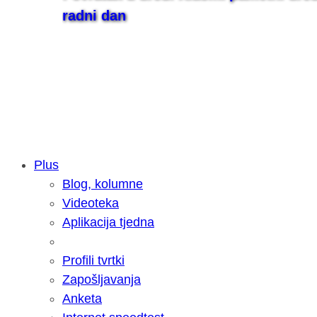
radni dan
Plus
Blog, kolumne
Samsung otkrio kako je nastajala nov
Videoteka
razvoja donijelo tanje i izdržljivije p
Aplikacija tjedna
Profili tvrtki
Zapošljavanja
Anketa