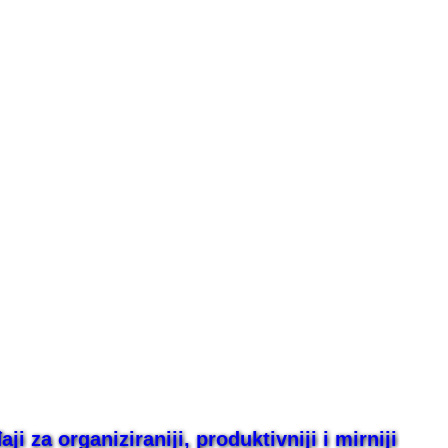
i za organiziraniji, produktivniji i mirniji