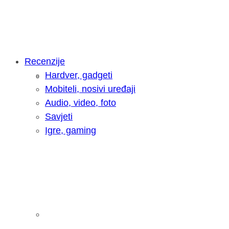
Recenzije
Hardver, gadgeti
Intervju: Goran Jović, fotograf - Hrva
Mobiteli, nosivi uređaji
Audio, video, foto
Savjeti
Igre, gaming
Pitamo vas: Koliko često koristite AI 