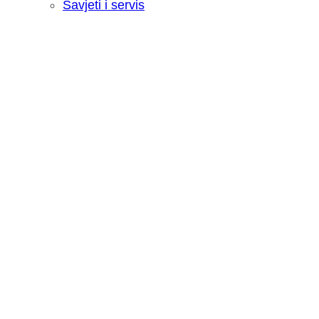
Savjeti i servis
Recenzija: HONOR Magic V6 - Preklopn