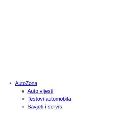
AutoZona
Auto vijesti
Savjetujemo: Što učiniti kada vaš iPad 
Testovi automobila
Savjeti i servis