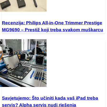
Recenzija: Philips All-in-One Trimmer Prestige
MG9690 – Prestiž koji treba svakom muškarcu
Savjetujemo: Što učiniti kada vaš iPad treba
servis? Alpha servis nudi rješenja