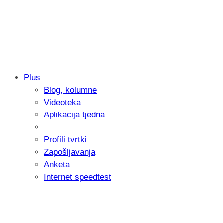
Plus
Blog, kolumne
Sony predstavlja objektiv FE 100-400m
Videoteka
654 grama
Aplikacija tjedna
Profili tvrtki
Zapošljavanja
Anketa
Internet speedtest