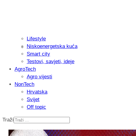
Lifestyle
Niskoenergetska kuća
Recenzija: Philips All-in-One Trimmer 
Smart city
muškarcu
Testovi, savjeti, ideje
AgroTech
Agro vijesti
NonTech
Hrvatska
Svijet
Off topic
Traži
Isprobali smo: Thermostar Avantgarde 