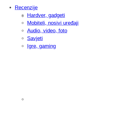
Recenzije
Hardver, gadgeti
Intervju: Goran Jović, fotograf - Hrvatsk
Mobiteli, nosivi uređaji
Audio, video, foto
Savjeti
Igre, gaming
Pitamo vas: Koliko često koristite AI al