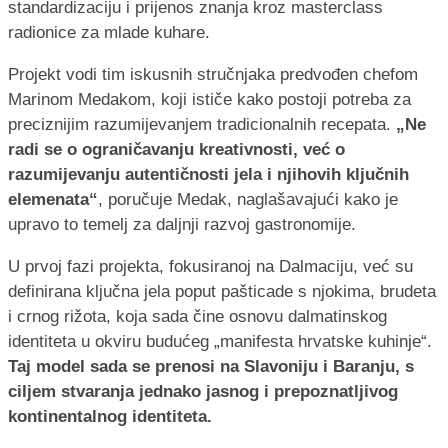
standardizaciju i prijenos znanja kroz masterclass
radionice za mlade kuhare.
Projekt vodi tim iskusnih stručnjaka predvođen chefom
Marinom Medakom, koji ističe kako postoji potreba za
preciznijim razumijevanjem tradicionalnih recepata.
„Ne
radi se o ograničavanju kreativnosti, već o
razumijevanju autentičnosti jela i njihovih ključnih
elemenata“
, poručuje Medak, naglašavajući kako je
upravo to temelj za daljnji razvoj gastronomije.
U prvoj fazi projekta, fokusiranoj na Dalmaciju, već su
definirana ključna jela poput pašticade s njokima, brudeta
i crnog rižota, koja sada čine osnovu dalmatinskog
identiteta u okviru budućeg „manifesta hrvatske kuhinje“.
Taj model sada se prenosi na Slavoniju i Baranju, s
ciljem stvaranja jednako jasnog i prepoznatljivog
kontinentalnog identiteta.