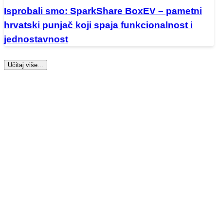
Isprobali smo: SparkShare BoxEV – pametni
hrvatski punjač koji spaja funkcionalnost i
jednostavnost
Učitaj više...