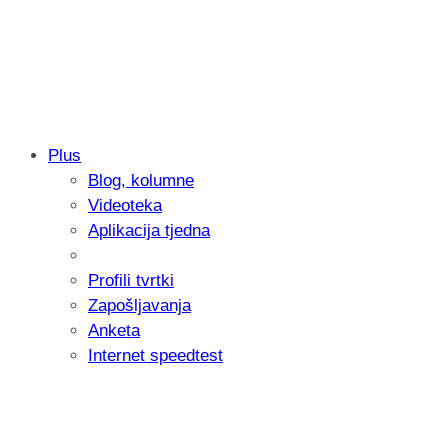
Plus
Blog, kolumne
Samsung otkrio kako je nastajala nova 
Videoteka
donijelo tanje i izdržljivije preklopne ur
Aplikacija tjedna
Profili tvrtki
Zapošljavanja
Anketa
Internet speedtest