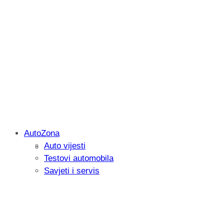
AutoZona
Auto vijesti
Savjetujemo: Što učiniti kada vaš iPad 
Testovi automobila
Savjeti i servis