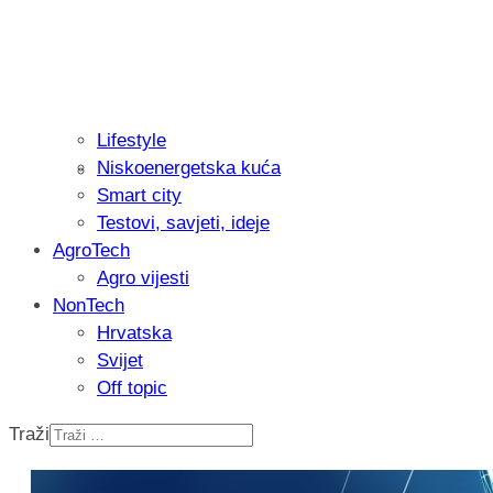
Lifestyle
Niskoenergetska kuća
Isprobali smo: Thermostar Avantgarde 
Smart city
Testovi, savjeti, ideje
AgroTech
Agro vijesti
NonTech
Hrvatska
Svijet
Off topic
Traži
Recenzija: Einhell Professional CP-EP 