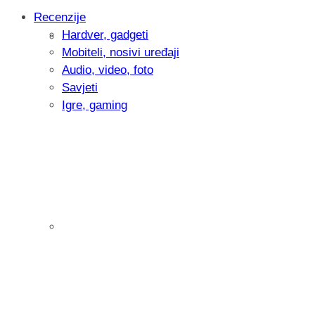
Recenzije
Hardver, gadgeti
Intervju: Goran Jović, fotograf - Hrvatsk
Mobiteli, nosivi uređaji
Audio, video, foto
Savjeti
Igre, gaming
Pitamo vas: Koliko često koristite AI al