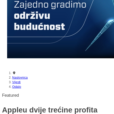
nikada prije
Naslovnica
Vijesti
Ostalo
Featured
Appleu dvije trećine profita