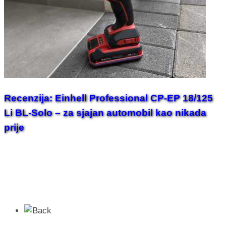
Recenzija: Einhell Professional CP-EP 18/125
Li BL-Solo – za sjajan automobil kao nikada
prije