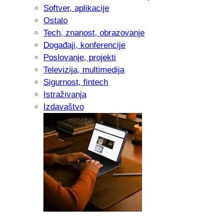
Softver, aplikacije
Ostalo
Tech, znanost, obrazovanje
Događaji, konferencije
Poslovanje, projekti
Televizija, multimedija
Sigurnost, fintech
Istraživanja
Izdavaštvo