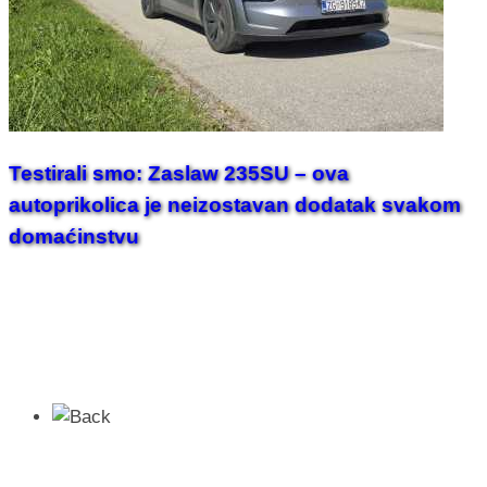
Testirali smo: Zaslaw 235SU – ova
autoprikolica je neizostavan dodatak svakom
domaćinstvu