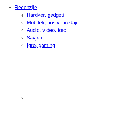
Recenzije
Hardver, gadgeti
Intervju: Goran Jović, fotograf - Hrvatsk
Mobiteli, nosivi uređaji
Audio, video, foto
Savjeti
Igre, gaming
Pitamo vas: Koliko često koristite AI al