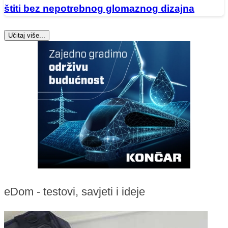
štiti bez nepotrebnog glomaznog dizajna
Učitaj više...
eDom - testovi, savjeti i ideje