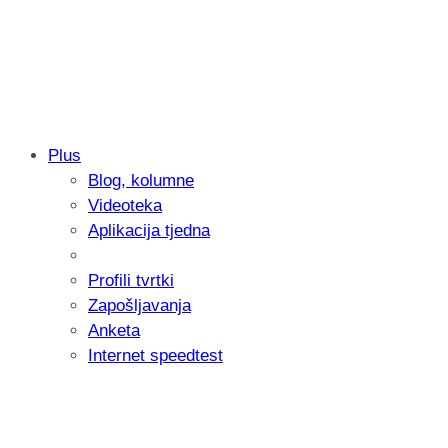
Plus
Blog, kolumne
Samsung otkrio kako je nastajala nova 
Videoteka
donijelo tanje i izdržljivije preklopne ur
Aplikacija tjedna
Profili tvrtki
Zapošljavanja
Anketa
Internet speedtest