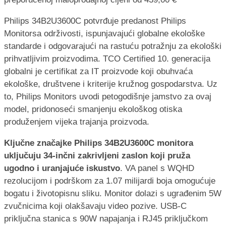
Philips 34B2U3600C potvrđuje predanost Philips
Monitorsa održivosti, ispunjavajući globalne ekološke
standarde i odgovarajući na rastuću potražnju za ekološki
prihvatljivim proizvodima. TCO Certified 10. generacija
globalni je certifikat za IT proizvode koji obuhvaća
ekološke, društvene i kriterije kružnog gospodarstva. Uz
to, Philips Monitors uvodi petogodišnje jamstvo za ovaj
model, pridonoseći smanjenju ekološkog otiska
produženjem vijeka trajanja proizvoda.
Ključne značajke Philips 34B2U3600C monitora
uključuju 34-inčni zakrivljeni zaslon koji pruža
ugodno i uranjajuće iskustvo
. VA panel s WQHD
rezolucijom i podrškom za 1.07 milijardi boja omogućuje
bogatu i životopisnu sliku. Monitor dolazi s ugrađenim 5W
zvučnicima koji olakšavaju video pozive. USB-C
priključna stanica s 90W napajanja i RJ45 priključkom