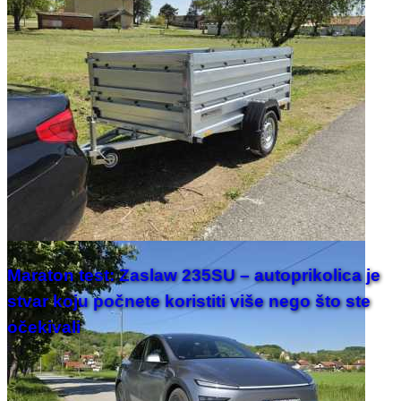
Maraton test: Zaslaw 235SU – autoprikolica je
stvar koju počnete koristiti više nego što ste
očekivali