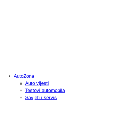
AutoZona
Auto vijesti
Savjetujemo: Što učiniti kada vaš iPad 
Testovi automobila
Savjeti i servis