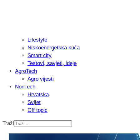
Lifestyle
Niskoenergetska kuća
Isprobali smo: Thermostar Avantgarde 
Smart city
Testovi, savjeti, ideje
AgroTech
Agro vijesti
NonTech
Hrvatska
Svijet
Off topic
Traži
Recenzija: Einhell Professional CP-EP 