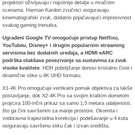
projektori oživljavaju i najsitnije detalje u mračnim
scenama. Harman Kardon zvučnici osiguravaju
kinematografski zvuk, dodatno pojačavajući impresivnost
svakog gaming trenutka.
Ugrađeni Google TV omogućuje pristup Netflixu,
YouTubeu, Disney+ i drugim popularnim streaming
servisima bez dodatnih uređaja, a HDMI eARC
podrška olakšava povezivanje sa sustavima za zvuk
visoke kvalitete
. HDR poboljšanje donosi kristalno čiste i
dinamične slike u 4K UHD formatu.
X1-4K Pro omogućuje vertikalni pomak objektiva za lakše
postavljanje, dok X2-4K Pro sa svojim kratkim dometom
projicira 100-inčni prikaz sa samo 1,5 metara udaljenosti,
što ga čini savršenim za manje prostore. Okomita i
vodoravna trapezoidna korekcija i podešavanje u 4 kuta
osiguravaju savršenu sliku čak i izvan središta.