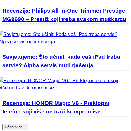
Recenzija: Philips All-in-One Trimmer Prestige
MG9690 – Prestiž koji treba svakom muškarcu
Savjetujemo: Što učiniti kada vaš iPad treba
servis? Alpha servis nudi rješenja
Recenzija: HONOR Magic V6 - Preklopni
telefon koji više ne traži kompromise
Učitaj više...