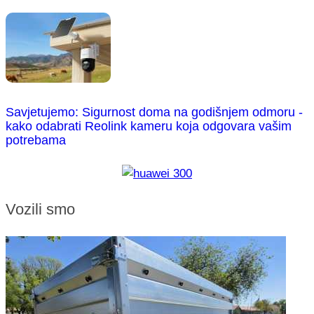
Savjetujemo: Sigurnost doma na godišnjem odmoru -
kako odabrati Reolink kameru koja odgovara vašim
potrebama
Vozili smo