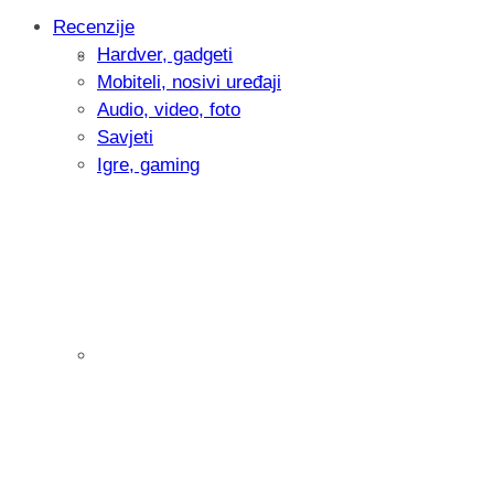
Recenzije
Hardver, gadgeti
Intervju: Goran Jović, fotograf - Hrvatsk
Mobiteli, nosivi uređaji
Audio, video, foto
Savjeti
Igre, gaming
Pitamo vas: Koliko često koristite AI al