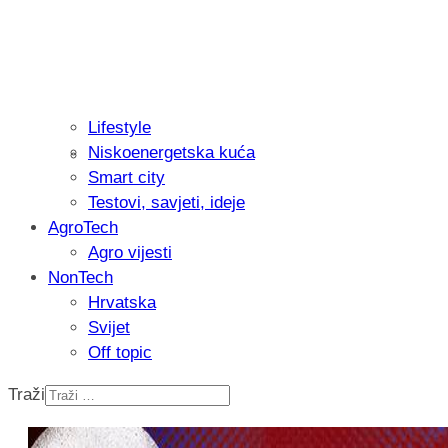
Lifestyle
Niskoenergetska kuća
Recenzija: Philips All-in-One Trimmer 
Smart city
muškarcu
Testovi, savjeti, ideje
AgroTech
Agro vijesti
NonTech
Hrvatska
Svijet
Off topic
Traži
Isprobali smo: Thermostar Avantgarde 