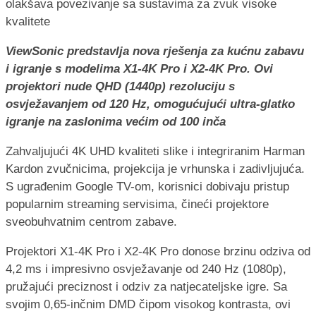
ViewSonic predstavlja nova rješenja za kućnu zabavu
i igranje s modelima X1-4K Pro i X2-4K Pro. Ovi
projektori nude QHD (1440p) rezoluciju s
osvježavanjem od 120 Hz, omogućujući ultra-glatko
igranje na zaslonima većim od 100 inča
Zahvaljujući 4K UHD kvaliteti slike i integriranim Harman
Kardon zvučnicima, projekcija je vrhunska i zadivljujuća.
S ugrađenim Google TV-om, korisnici dobivaju pristup
popularnim streaming servisima, čineći projektore
sveobuhvatnim centrom zabave.
Projektori X1-4K Pro i X2-4K Pro donose brzinu odziva od
4,2 ms i impresivno osvježavanje od 240 Hz (1080p),
pružajući preciznost i odziv za natjecateljske igre. Sa
svojim 0,65-inčnim DMD čipom visokog kontrasta, ovi