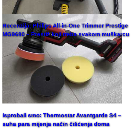
Recenzija: Philips All-in-One Trimmer Prestige
MG9690 – Prestiž koji treba svakom muškarcu
Isprobali smo: Thermostar Avantgarde S4 –
suha para mijenja način čišćenja doma