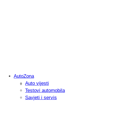
AutoZona
Auto vijesti
Savjetujemo: Što učiniti kada vaš iPad 
Testovi automobila
Savjeti i servis