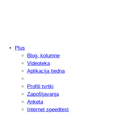
Plus
Blog, kolumne
Samsung otkrio kako je nastajala nova 
Videoteka
donijelo tanje i izdržljivije preklopne ur
Aplikacija tjedna
Profili tvrtki
Zapošljavanja
Anketa
Internet speedtest