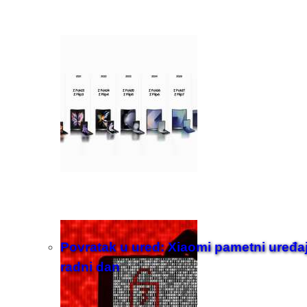
Povratak u ured: Xiaomi pametni uređaji z
radni dan