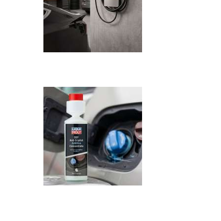
Recenzija: HONOR Magic V6 - Preklopni 