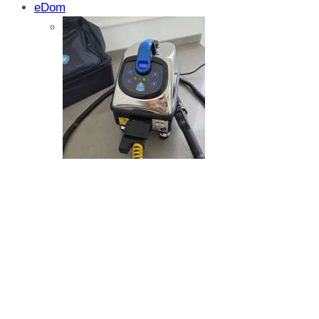
eDom
Isprobali smo: SparkShare BoxEV – pam
funkcionalnost i jednostavnost
Zašto dolazi do kristalizacije AdBlue su