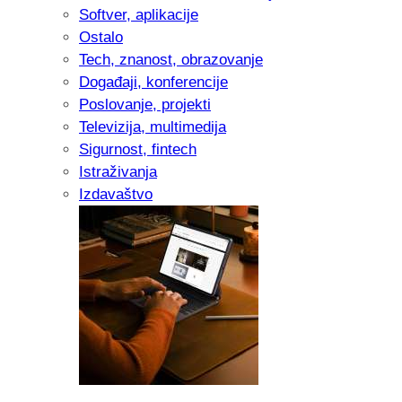
Softver, aplikacije
Ostalo
Tech, znanost, obrazovanje
Događaji, konferencije
Poslovanje, projekti
Televizija, multimedija
Sigurnost, fintech
Istraživanja
Izdavaštvo