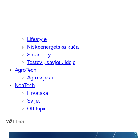
Lifestyle
Niskoenergetska kuća
Isprobali smo: Thermostar Avantgarde 
Smart city
Testovi, savjeti, ideje
AgroTech
Agro vijesti
NonTech
Hrvatska
Svijet
Off topic
Traži
Recenzija: Einhell Professional CP-EP 