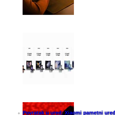
Povratak u ured: Xiaomi pametni uređaj