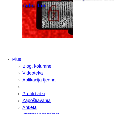
radni dan
Plus
Blog, kolumne
Samsung otkrio kako je nastajala nov
Videoteka
razvoja donijelo tanje i izdržljivije p
Aplikacija tjedna
Profili tvrtki
Zapošljavanja
Anketa