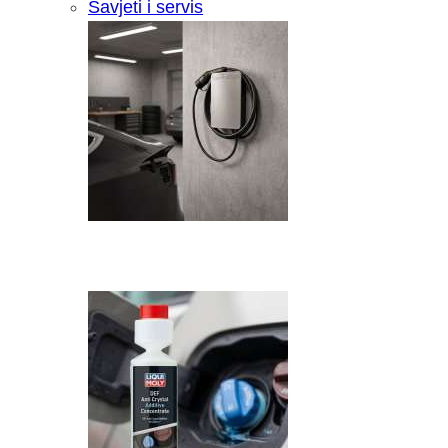
Savjeti i servis
Recenzija: HONOR Magic V6 - Preklopn