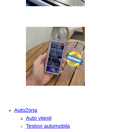
AutoZona
Auto vijesti
Savjetujemo: Što učiniti kada vaš iPa
Testovi automobila