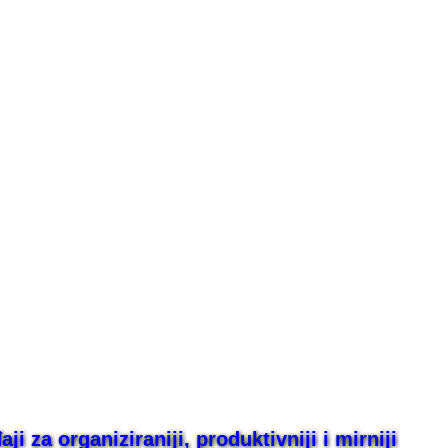
i za organiziraniji, produktivniji i mirniji