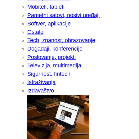
Mobiteli, tableti
Pametni satovi, nosivi uređaji
Softver, aplikacije
Ostalo
Tech, znanost, obrazovanje
Događaji, konferencije
Poslovanje, projekti
Televizija, multimedija
Sigurnost, fintech
Istraživanja
Izdavaštvo