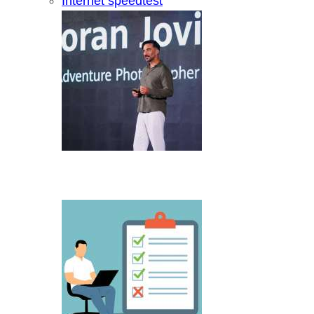
Internet speedtest
Microsoft predstavio Project Percepti