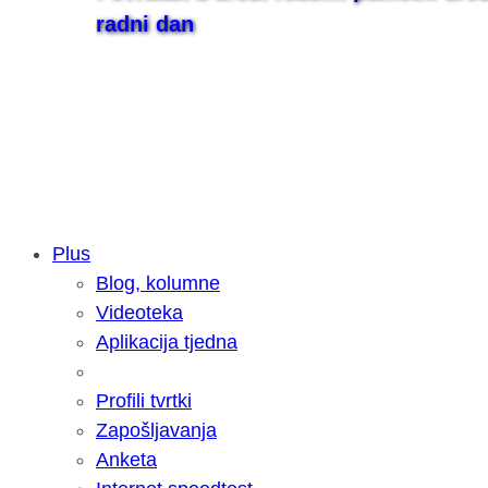
radni dan
Plus
Blog, kolumne
Samsung otkrio kako je nastajala nov
Videoteka
razvoja donijelo tanje i izdržljivije p
Aplikacija tjedna
Profili tvrtki
Zapošljavanja
Anketa