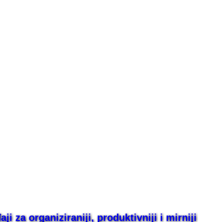
i za organiziraniji, produktivniji i mirniji