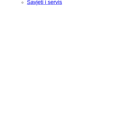
Savjeti i servis
Recenzija: HONOR Magic V6 - Preklopn