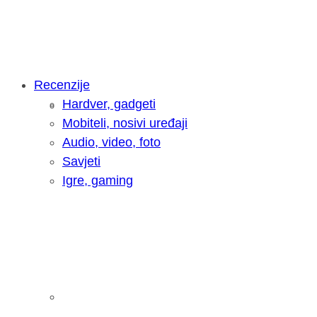
Recenzije
Hardver, gadgeti
Intervju: Goran Jović, fotograf - Hrva
Mobiteli, nosivi uređaji
Audio, video, foto
Savjeti
Igre, gaming
Pitamo vas: Koliko često koristite AI 