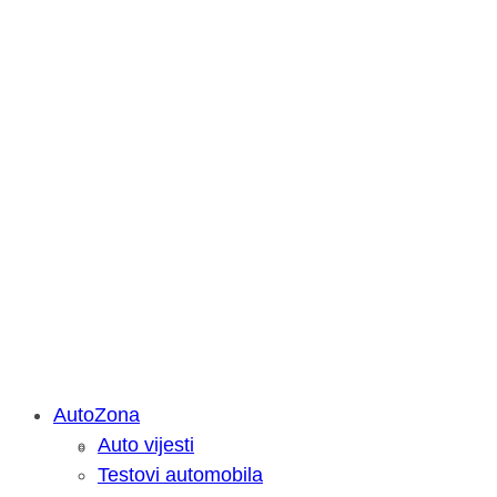
AutoZona
Auto vijesti
Savjetujemo: Što učiniti kada vaš iPa
Testovi automobila