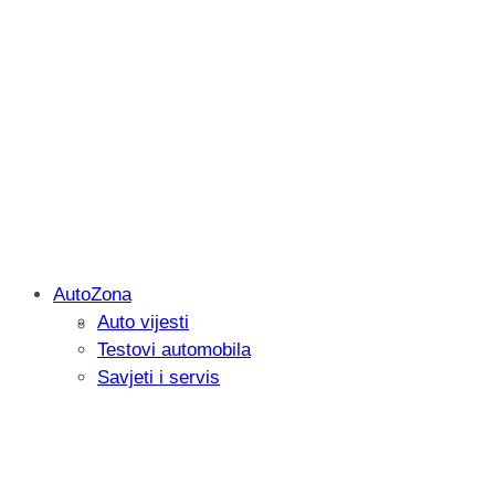
AutoZona
Auto vijesti
Savjetujemo: Što učiniti kada vaš iPad 
Testovi automobila
Savjeti i servis