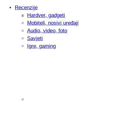
Recenzije
Hardver, gadgeti
Intervju: Goran Jović, fotograf - Hrvatsk
Mobiteli, nosivi uređaji
Audio, video, foto
Savjeti
Igre, gaming
Pitamo vas: Koliko često koristite AI al