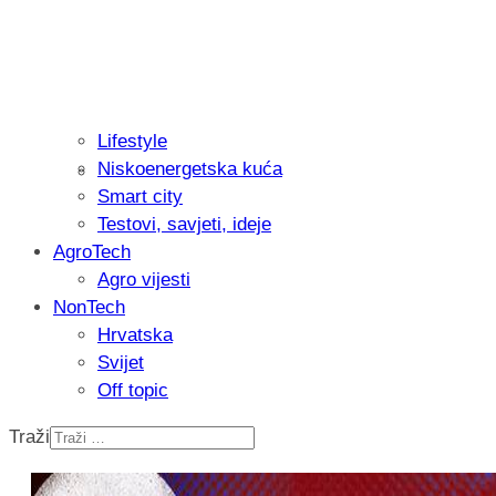
Lifestyle
Niskoenergetska kuća
Isprobali smo: Thermostar Avantgarde 
Smart city
Testovi, savjeti, ideje
AgroTech
Agro vijesti
NonTech
Hrvatska
Svijet
Off topic
Traži
Recenzija: Einhell Professional CP-EP 