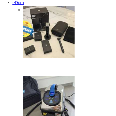
eDom
Isprobali smo: SparkShare BoxEV – pam
funkcionalnost i jednostavnost
Zašto dolazi do kristalizacije AdBlue su