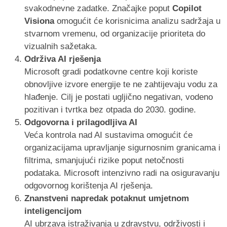
svakodnevne zadatke. Značajke poput
Copilot
Visiona
omogućit će korisnicima analizu sadržaja u
stvarnom vremenu, od organizacije prioriteta do
vizualnih sažetaka.
Održiva AI rješenja
Microsoft gradi podatkovne centre koji koriste
obnovljive izvore energije te ne zahtijevaju vodu za
hlađenje. Cilj je postati ugljično negativan, vodeno
pozitivan i tvrtka bez otpada do 2030. godine.
Odgovorna i prilagodljiva AI
Veća kontrola nad AI sustavima omogućit će
organizacijama upravljanje sigurnosnim granicama i
filtrima, smanjujući rizike poput netočnosti
podataka. Microsoft intenzivno radi na osiguravanju
odgovornog korištenja AI rješenja.
Znanstveni napredak potaknut umjetnom
inteligencijom
AI ubrzava istraživanja u zdravstvu, održivosti i