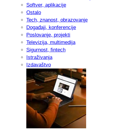
Softver, aplikacije
Ostalo
Tech, znanost, obrazovanje
Događaji, konferencije
Poslovanje, projekti
Televizija, multimedija
Sigurnost, fintech
Istraživanja
Izdavaštvo