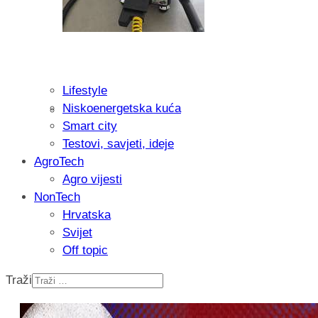
Lifestyle
Niskoenergetska kuća
Recenzija: Philips All-in-One Trimmer 
Smart city
muškarcu
Testovi, savjeti, ideje
AgroTech
Agro vijesti
NonTech
Hrvatska
Svijet
Off topic
Traži
Isprobali smo: Thermostar Avantgarde 