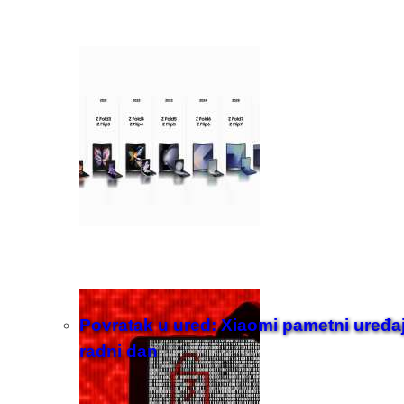
Povratak u ured: Xiaomi pametni uređaji z
radni dan