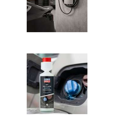
Recenzija: HONOR Magic V6 - Preklopni 