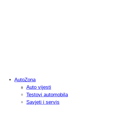
AutoZona
Auto vijesti
Savjetujemo: Što učiniti kada vaš iPad 
Testovi automobila
Savjeti i servis