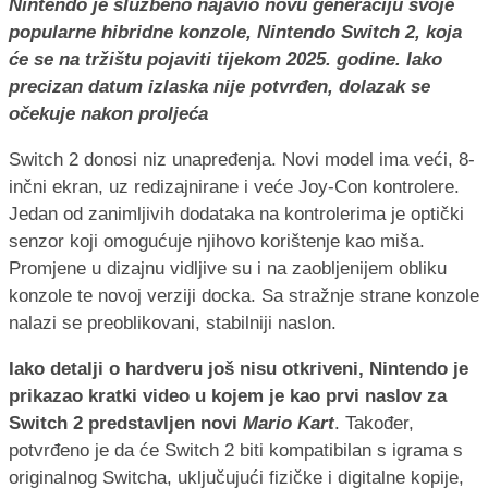
Nintendo je službeno najavio novu generaciju svoje
popularne hibridne konzole, Nintendo Switch 2, koja
će se na tržištu pojaviti tijekom 2025. godine. Iako
precizan datum izlaska nije potvrđen, dolazak se
očekuje nakon proljeća
Switch 2 donosi niz unapređenja. Novi model ima veći, 8-
inčni ekran, uz redizajnirane i veće Joy-Con kontrolere.
Jedan od zanimljivih dodataka na kontrolerima je optički
senzor koji omogućuje njihovo korištenje kao miša.
Promjene u dizajnu vidljive su i na zaobljenijem obliku
konzole te novoj verziji docka. Sa stražnje strane konzole
nalazi se preoblikovani, stabilniji naslon.
Iako detalji o hardveru još nisu otkriveni, Nintendo je
prikazao kratki video u kojem je kao prvi naslov za
Switch 2 predstavljen novi
Mario Kart
. Također,
potvrđeno je da će Switch 2 biti kompatibilan s igrama s
originalnog Switcha, uključujući fizičke i digitalne kopije,