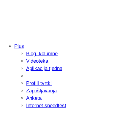
Plus
Blog, kolumne
Samsung otkrio kako je nastajala nova 
Videoteka
donijelo tanje i izdržljivije preklopne ur
Aplikacija tjedna
Profili tvrtki
Zapošljavanja
Anketa
Internet speedtest