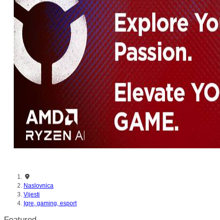
nikada prije
Naslovnica
Vijesti
Igre, gaming, esport
Featured