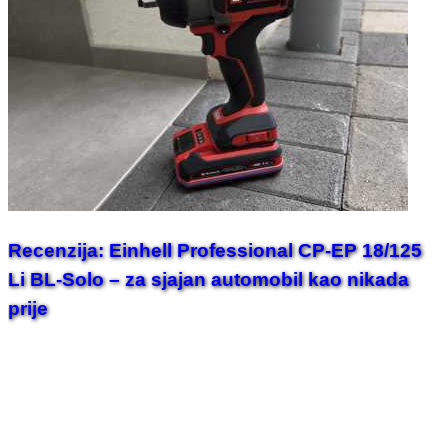
Recenzija: Einhell Professional CP-EP 18/125
Li BL-Solo – za sjajan automobil kao nikada
prije