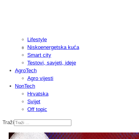
Lifestyle
Niskoenergetska kuća
Isprobali smo: Thermostar Avantgarde 
Smart city
Testovi, savjeti, ideje
AgroTech
Agro vijesti
NonTech
Hrvatska
Svijet
Off topic
Traži
Recenzija: Einhell Professional CP-EP 