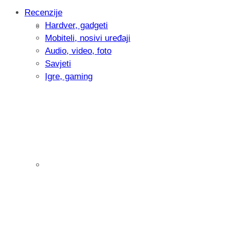
Recenzije
Hardver, gadgeti
Intervju: Goran Jović, fotograf - Hrvatsk
Mobiteli, nosivi uređaji
Audio, video, foto
Savjeti
Igre, gaming
Pitamo vas: Koliko često koristite AI al