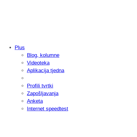
Plus
Blog, kolumne
Samsung otkrio kako je nastajala nova 
Videoteka
donijelo tanje i izdržljivije preklopne ur
Aplikacija tjedna
Profili tvrtki
Zapošljavanja
Anketa
Internet speedtest