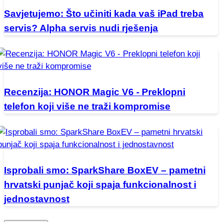
Savjetujemo: Što učiniti kada vaš iPad treba
servis? Alpha servis nudi rješenja
Recenzija: HONOR Magic V6 - Preklopni
telefon koji više ne traži kompromise
Isprobali smo: SparkShare BoxEV – pametni
hrvatski punjač koji spaja funkcionalnost i
jednostavnost