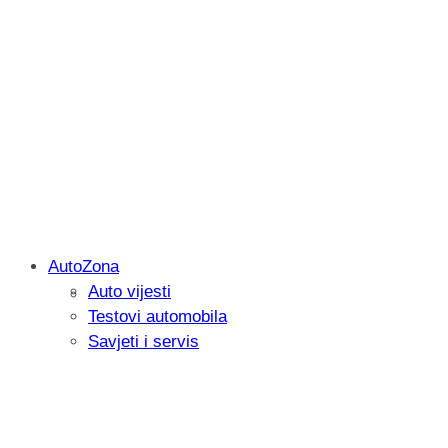
AutoZona
Auto vijesti
Savjetujemo: Što učiniti kada vaš iPad 
Testovi automobila
Savjeti i servis