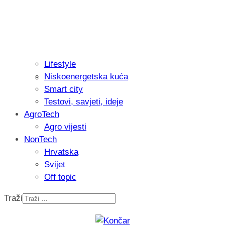
Lifestyle
Niskoenergetska kuća
Isprobali smo: Thermostar Avantgarde 
Smart city
Testovi, savjeti, ideje
AgroTech
Agro vijesti
NonTech
Hrvatska
Svijet
Off topic
Traži
Recenzija: Einhell Professional CP-EP 