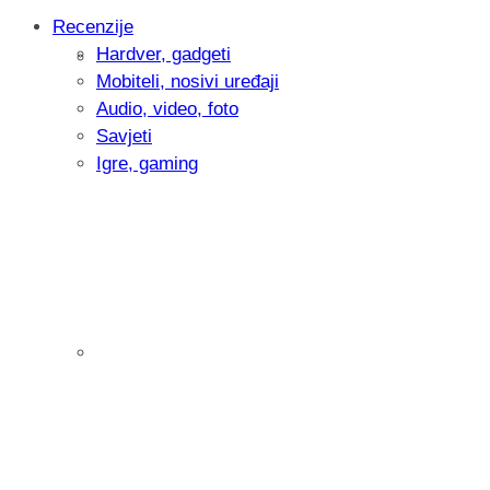
Recenzije
Hardver, gadgeti
Intervju: Goran Jović, fotograf - Hrvatsk
Mobiteli, nosivi uređaji
Audio, video, foto
Savjeti
Igre, gaming
Pitamo vas: Koliko često koristite AI al