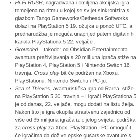
Hi-Fi RUSH
, nagrađivana i omiljena akcijska igra
temeljena na ritmu u kojoj se svijet sinkronizira s
glazbom Tango Gameworks/Bethesda Softworks
dolazi na PlayStation 5 19. ožujka u ponoć UTC, a
prednarudžba je moguća unaprijed putem digitalnih
kanala PlayStationa 5 22. veljače .
Grounded
– također od Obsidian Entertainmenta –
avantura preživljavanja s 20 milijuna igrača stiže na
PlayStation 4, PlayStation 5 i Nintendo Switch 16.
travnja.
Cross play
bit će podržan na Xboxu,
PlayStationu, Nintendo Switchu i PC-ju.
Sea of Thieves
, avanturistička igra od Rarea, stiže
na PlayStation 5 30. travnja – i igrači PlayStationa 5
je od danas, 22. veljače, mogu dodati na listu želja.
Nakon što je igra okupila strastvenu zajednicu od
više od 35 milijuna igrača iz cijelog svijeta, podrška
za
cross play
​​za Xbox, PlayStation i PC omogućit
će igračima da dožive epske gusarske avanture s