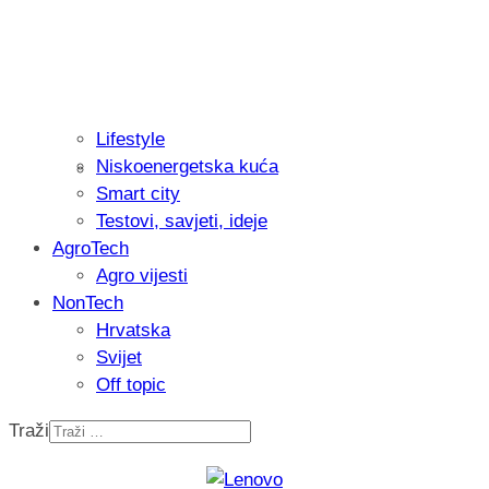
Lifestyle
Niskoenergetska kuća
Recenzija: Philips All-in-One Trimmer 
Smart city
muškarcu
Testovi, savjeti, ideje
AgroTech
Agro vijesti
NonTech
Hrvatska
Svijet
Off topic
Traži
Isprobali smo: Thermostar Avantgarde 