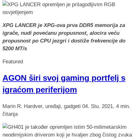
XPG LANCER je XPG-ova prva DDR5 memorija za
igrače, nudi povećanu propusnost, alocira veću
propusnost po CPU jezgri i dostiže frekvencije do
5200 MT/s
Featured
AGON širi svoj gaming portfelj s
igraćom periferijom
Marin R.
Hardver, uređaji, gadgeti
04. Stu. 2021.
4 min.
čitanja