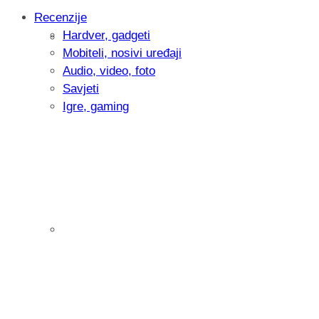
Recenzije
Hardver, gadgeti
Intervju: Goran Jović, fotograf - Hrvatsk
Mobiteli, nosivi uređaji
Audio, video, foto
Savjeti
Igre, gaming
Pitamo vas: Koliko često koristite AI al