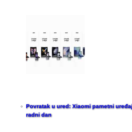
Povratak u ured: Xiaomi pametni uređaji z
radni dan