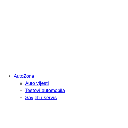
AutoZona
Auto vijesti
Savjetujemo: Što učiniti kada vaš iPad 
Testovi automobila
Savjeti i servis