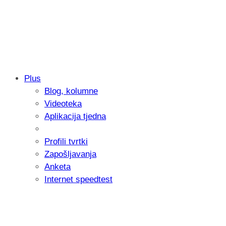
Plus
Blog, kolumne
Samsung otkrio kako je nastajala nova 
Videoteka
donijelo tanje i izdržljivije preklopne ur
Aplikacija tjedna
Profili tvrtki
Zapošljavanja
Anketa
Internet speedtest