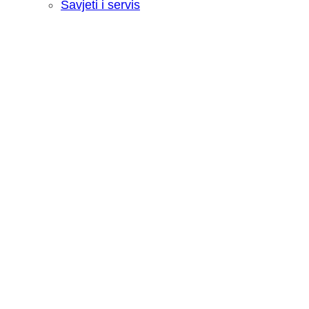
Savjeti i servis
Recenzija: HONOR Magic V6 - Preklopn