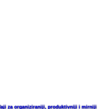
i za organiziraniji, produktivniji i mirniji