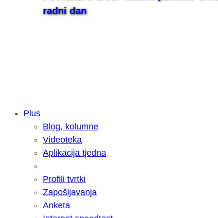
radni dan
Plus
Blog, kolumne
Samsung otkrio kako je nastajala nov
Videoteka
razvoja donijelo tanje i izdržljivije p
Aplikacija tjedna
Profili tvrtki
Zapošljavanja
Anketa