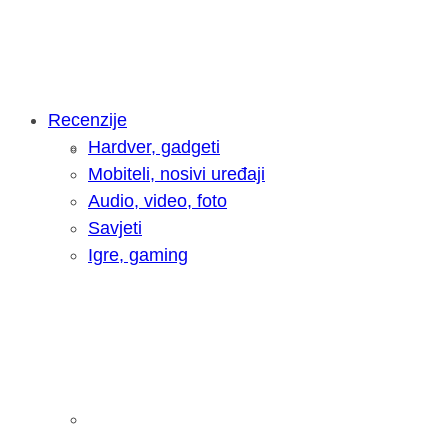
Recenzije
Hardver, gadgeti
Intervju: Goran Jović, fotograf - Hrva
Mobiteli, nosivi uređaji
Audio, video, foto
Savjeti
Igre, gaming
Pitamo vas: Koliko često koristite AI 