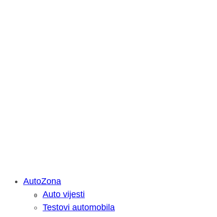
AutoZona
Auto vijesti
Savjetujemo: Što učiniti kada vaš iPa
Testovi automobila