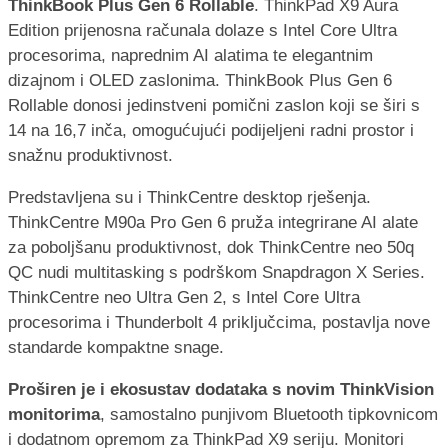
ThinkBook Plus Gen 6 Rollable
. ThinkPad X9 Aura
Edition prijenosna računala dolaze s Intel Core Ultra
procesorima, naprednim AI alatima te elegantnim
dizajnom i OLED zaslonima. ThinkBook Plus Gen 6
Rollable donosi jedinstveni pomični zaslon koji se širi s
14 na 16,7 inča, omogućujući podijeljeni radni prostor i
snažnu produktivnost.
Predstavljena su i ThinkCentre desktop rješenja.
ThinkCentre M90a Pro Gen 6 pruža integrirane AI alate
za poboljšanu produktivnost, dok ThinkCentre neo 50q
QC nudi multitasking s podrškom Snapdragon X Series.
ThinkCentre neo Ultra Gen 2, s Intel Core Ultra
procesorima i Thunderbolt 4 priključcima, postavlja nove
standarde kompaktne snage.
Proširen je i ekosustav dodataka s novim ThinkVision
monitorima
, samostalno punjivom Bluetooth tipkovnicom
i dodatnom opremom za ThinkPad X9 seriju. Monitori