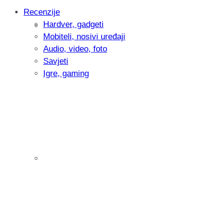
Recenzije
Hardver, gadgeti
Intervju: Goran Jović, fotograf - Hrvatsk
Mobiteli, nosivi uređaji
Audio, video, foto
Savjeti
Igre, gaming
Pitamo vas: Koliko često koristite AI al