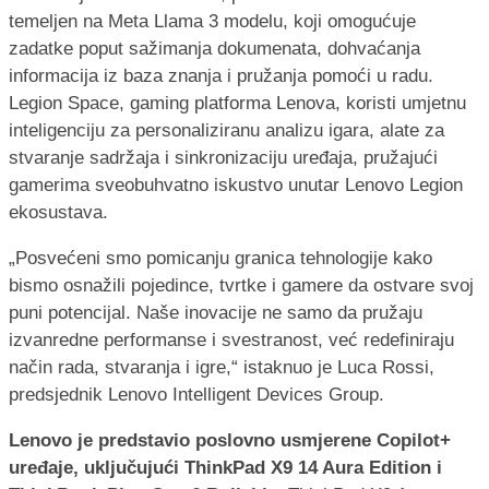
temeljen na Meta Llama 3 modelu, koji omogućuje
zadatke poput sažimanja dokumenata, dohvaćanja
informacija iz baza znanja i pružanja pomoći u radu.
Legion Space, gaming platforma Lenova, koristi umjetnu
inteligenciju za personaliziranu analizu igara, alate za
stvaranje sadržaja i sinkronizaciju uređaja, pružajući
gamerima sveobuhvatno iskustvo unutar Lenovo Legion
ekosustava.
„Posvećeni smo pomicanju granica tehnologije kako
bismo osnažili pojedince, tvrtke i gamere da ostvare svoj
puni potencijal. Naše inovacije ne samo da pružaju
izvanredne performanse i svestranost, već redefiniraju
način rada, stvaranja i igre,“ istaknuo je Luca Rossi,
predsjednik Lenovo Intelligent Devices Group.
Lenovo je predstavio poslovno usmjerene Copilot+
uređaje, uključujući ThinkPad X9 14 Aura Edition i