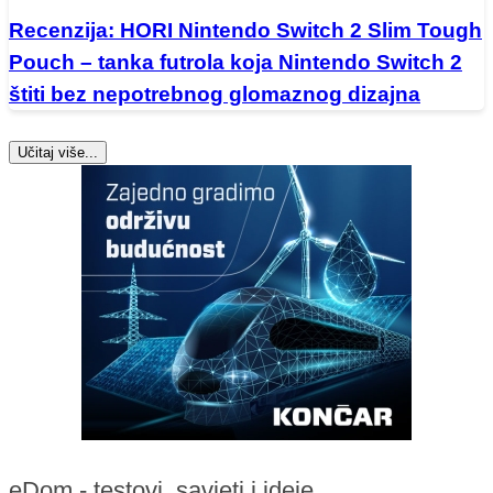
Recenzija: HORI Nintendo Switch 2 Slim Tough
Pouch – tanka futrola koja Nintendo Switch 2
štiti bez nepotrebnog glomaznog dizajna
Učitaj više...
eDom - testovi, savjeti i ideje