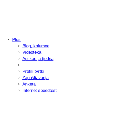
Plus
Blog, kolumne
Samsung otkrio kako je nastajala nova 
Videoteka
donijelo tanje i izdržljivije preklopne ur
Aplikacija tjedna
Profili tvrtki
Zapošljavanja
Anketa
Internet speedtest