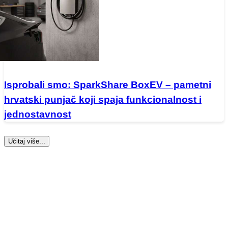
Isprobali smo: SparkShare BoxEV – pametni
hrvatski punjač koji spaja funkcionalnost i
jednostavnost
Učitaj više...