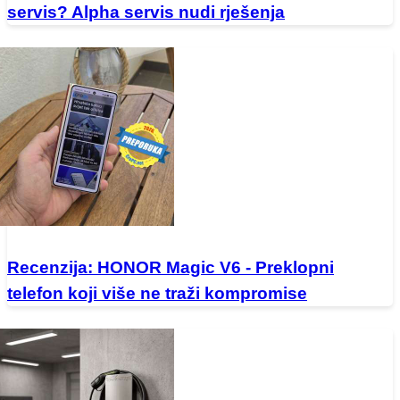
servis? Alpha servis nudi rješenja
Recenzija: HONOR Magic V6 - Preklopni
telefon koji više ne traži kompromise