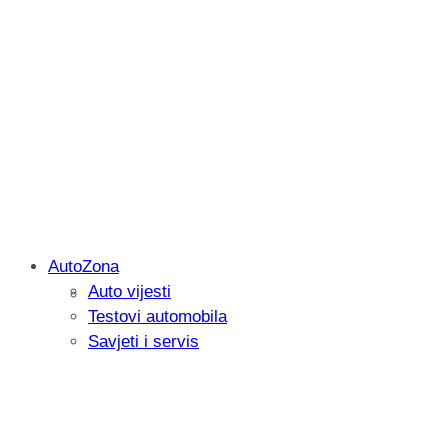
AutoZona
Auto vijesti
Savjetujemo: Što učiniti kada vaš iPad 
Testovi automobila
Savjeti i servis