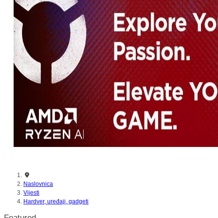
nikada prije
Naslovnica
Vijesti
Hardver, uređaji, gadgeti
Featured