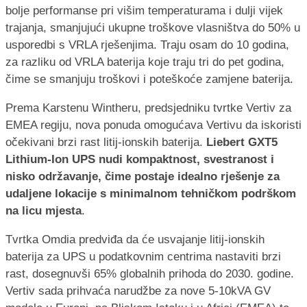
bolje performanse pri višim temperaturama i dulji vijek
trajanja, smanjujući ukupne troškove vlasništva do 50% u
usporedbi s VRLA rješenjima. Traju osam do 10 godina,
za razliku od VRLA baterija koje traju tri do pet godina,
čime se smanjuju troškovi i poteškoće zamjene baterija.
Prema Karstenu Wintheru, predsjedniku tvrtke Vertiv za
EMEA regiju, nova ponuda omogućava Vertivu da iskoristi
očekivani brzi rast litij-ionskih baterija.
Liebert GXT5
Lithium-Ion UPS nudi kompaktnost, svestranost i
nisko održavanje, čime postaje idealno rješenje za
udaljene lokacije s minimalnom tehničkom podrškom
na licu mjesta
.
Tvrtka Omdia predviđa da će usvajanje litij-ionskih
baterija za UPS u podatkovnim centrima nastaviti brzi
rast, dosegnuvši 65% globalnih prihoda do 2030. godine.
Vertiv sada prihvaća narudžbe za nove 5-10kVA GV