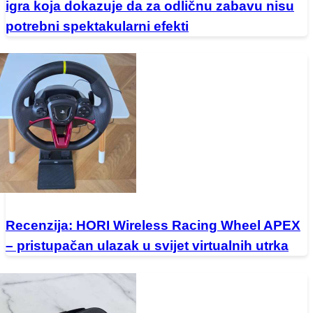
igra koja dokazuje da za odličnu zabavu nisu
potrebni spektakularni efekti
Recenzija: HORI Wireless Racing Wheel APEX
– pristupačan ulazak u svijet virtualnih utrka