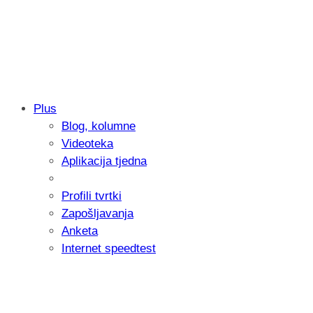
Plus
Blog, kolumne
Samsung otkrio kako je nastajala nova 
Videoteka
donijelo tanje i izdržljivije preklopne ur
Aplikacija tjedna
Profili tvrtki
Zapošljavanja
Anketa
Internet speedtest