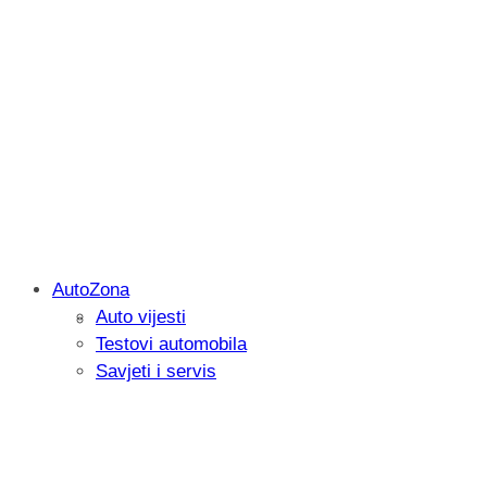
AutoZona
Auto vijesti
Savjetujemo: Što učiniti kada vaš iPad 
Testovi automobila
Savjeti i servis