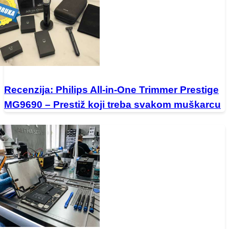
Recenzija: Philips All-in-One Trimmer Prestige
MG9690 – Prestiž koji treba svakom muškarcu