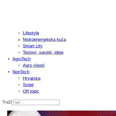
Lifestyle
Niskoenergetska kuća
Recenzija: Philips All-in-One Trimmer 
Smart city
muškarcu
Testovi, savjeti, ideje
AgroTech
Agro vijesti
NonTech
Hrvatska
Svijet
Off topic
Traži
Isprobali smo: Thermostar Avantgarde 