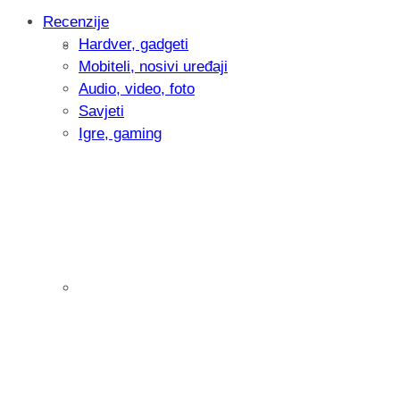
Recenzije
Hardver, gadgeti
Intervju: Goran Jović, fotograf - Hrvatsk
Mobiteli, nosivi uređaji
Audio, video, foto
Savjeti
Igre, gaming
Pitamo vas: Koliko često koristite AI al