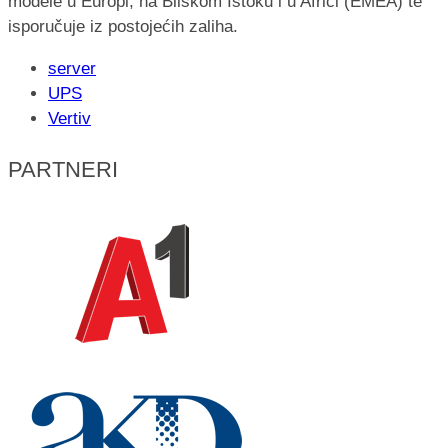
modele u Europi, na Bliskom Istoku i u Africi (EMEA) te
isporučuje iz postojećih zaliha.
server
UPS
Vertiv
PARTNERI