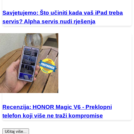
Savjetujemo: Što učiniti kada vaš iPad treba
servis? Alpha servis nudi rješenja
Recenzija: HONOR Magic V6 - Preklopni
telefon koji više ne traži kompromise
Učitaj više...