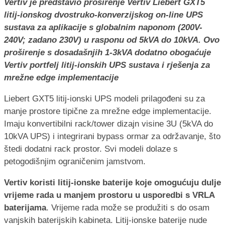
Vertiv je predstavio proširenje Vertiv Liebert GXT5
litij-ionskog dvostruko-konverzijskog on-line UPS
sustava za aplikacije s globalnim naponom (200V-
240V; zadano 230V) u rasponu od 5kVA do 10kVA. Ovo
proširenje s dosadašnjih 1-3kVA dodatno obogaćuje
Vertiv portfelj litij-ionskih UPS sustava i rješenja za
mrežne edge implementacije
Liebert GXT5 litij-ionski UPS modeli prilagođeni su za
manje prostore tipične za mrežne edge implementacije.
Imaju konvertibilni rack/tower dizajn visine 3U (5kVA do
10kVA UPS) i integrirani bypass ormar za održavanje, što
štedi dodatni rack prostor. Svi modeli dolaze s
petogodišnjim ograničenim jamstvom.
Vertiv koristi litij-ionske baterije koje omogućuju dulje
vrijeme rada u manjem prostoru u usporedbi s VRLA
baterijama
. Vrijeme rada može se produžiti s do osam
vanjskih baterijskih kabineta. Litij-ionske baterije nude