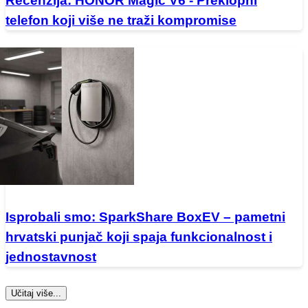
Recenzija: HONOR Magic V6 - Preklopni
telefon koji više ne traži kompromise
Isprobali smo: SparkShare BoxEV – pametni
hrvatski punjač koji spaja funkcionalnost i
jednostavnost
Učitaj više...