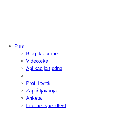
Plus
Blog, kolumne
Samsung otkrio kako je nastajala nova 
Videoteka
donijelo tanje i izdržljivije preklopne ur
Aplikacija tjedna
Profili tvrtki
Zapošljavanja
Anketa
Internet speedtest