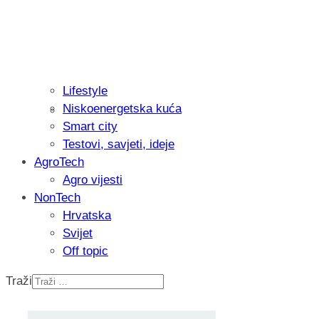
Lifestyle
Niskoenergetska kuća
Isprobali smo: Thermostar Avantgarde 
Smart city
Testovi, savjeti, ideje
AgroTech
Agro vijesti
NonTech
Hrvatska
Svijet
Off topic
Traži
Recenzija: Einhell Professional CP-EP 