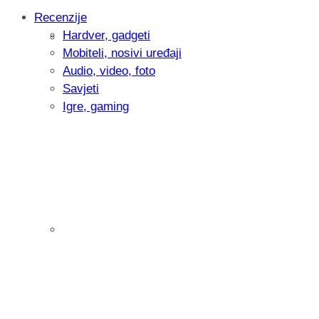
Recenzije
Hardver, gadgeti
Intervju: Goran Jović, fotograf - Hrvatsk
Mobiteli, nosivi uređaji
Audio, video, foto
Savjeti
Igre, gaming
Pitamo vas: Koliko često koristite AI al