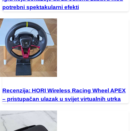
potrebni spektakularni efekti
Recenzija: HORI Wireless Racing Wheel APEX
– pristupačan ulazak u svijet virtualnih utrka