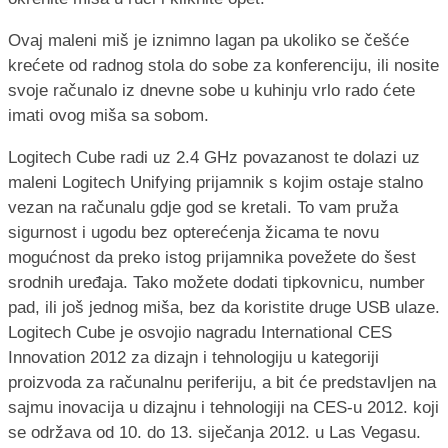
Ovaj maleni miš je iznimno lagan pa ukoliko se češće
krećete od radnog stola do sobe za konferenciju, ili nosite
svoje računalo iz dnevne sobe u kuhinju vrlo rado ćete
imati ovog miša sa sobom.
Logitech Cube radi uz 2.4 GHz povazanost te dolazi uz
maleni Logitech Unifying prijamnik s kojim ostaje stalno
vezan na računalu gdje god se kretali. To vam pruža
sigurnost i ugodu bez opterećenja žicama te novu
mogućnost da preko istog prijamnika povežete do šest
srodnih uređaja. Tako možete dodati tipkovnicu, number
pad, ili još jednog miša, bez da koristite druge USB ulaze.
Logitech Cube je osvojio nagradu International CES
Innovation 2012 za dizajn i tehnologiju u kategoriji
proizvoda za računalnu periferiju, a bit će predstavljen na
sajmu inovacija u dizajnu i tehnologiji na CES-u 2012. koji
se održava od 10. do 13. siječanja 2012. u Las Vegasu.