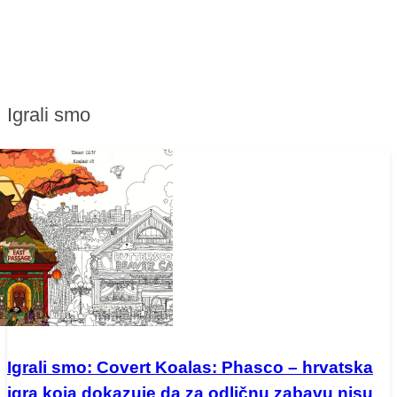
Igrali smo
Igrali smo: Covert Koalas: Phasco – hrvatska
igra koja dokazuje da za odličnu zabavu nisu