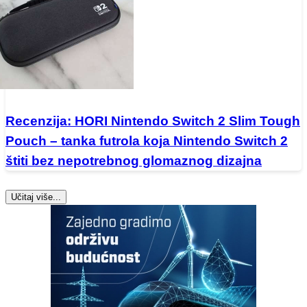
Recenzija: HORI Nintendo Switch 2 Slim Tough
Pouch – tanka futrola koja Nintendo Switch 2
štiti bez nepotrebnog glomaznog dizajna
Učitaj više...