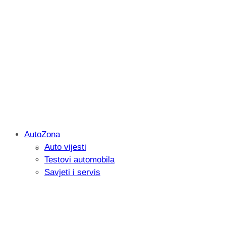
AutoZona
Auto vijesti
Savjetujemo: Što učiniti kada vaš iPad 
Testovi automobila
Savjeti i servis