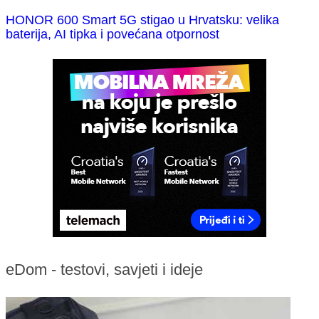
HONOR 600 Smart 5G stigao u Hrvatsku: velika
baterija, AI tipka i povećana otpornost
eDom - testovi, savjeti i ideje