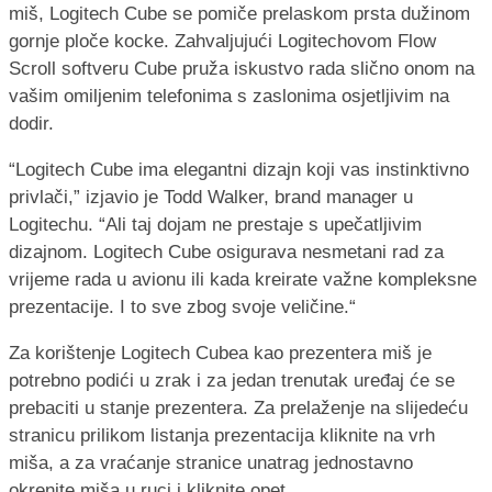
miš, Logitech Cube se pomiče prelaskom prsta dužinom
gornje ploče kocke. Zahvaljujući Logitechovom Flow
Scroll softveru Cube pruža iskustvo rada slično onom na
vašim omiljenim telefonima s zaslonima osjetljivim na
dodir.
“Logitech Cube ima elegantni dizajn koji vas instinktivno
privlači,” izjavio je Todd Walker, brand manager u
Logitechu. “Ali taj dojam ne prestaje s upečatljivim
dizajnom. Logitech Cube osigurava nesmetani rad za
vrijeme rada u avionu ili kada kreirate važne kompleksne
prezentacije. I to sve zbog svoje veličine.“
Za korištenje Logitech Cubea kao prezentera miš je
potrebno podići u zrak i za jedan trenutak uređaj će se
prebaciti u stanje prezentera. Za prelaženje na slijedeću
stranicu prilikom listanja prezentacija kliknite na vrh
miša, a za vraćanje stranice unatrag jednostavno
okrenite miša u ruci i kliknite opet.