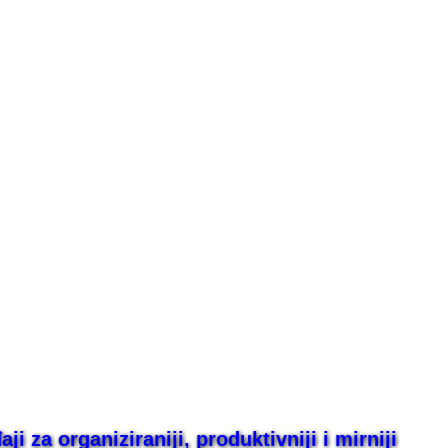
i za organiziraniji, produktivniji i mirniji