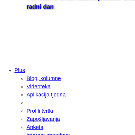
radni dan
Plus
Blog, kolumne
Samsung otkrio kako je nastajala nov
Videoteka
razvoja donijelo tanje i izdržljivije p
Aplikacija tjedna
Profili tvrtki
Zapošljavanja
Anketa