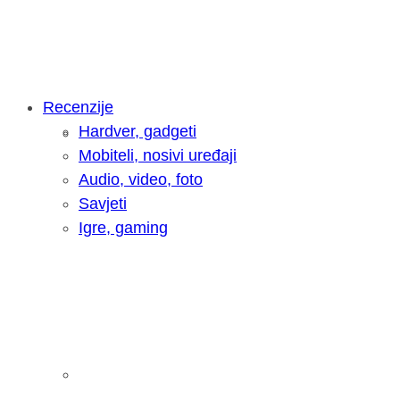
Recenzije
Hardver, gadgeti
Intervju: Goran Jović, fotograf - Hrva
Mobiteli, nosivi uređaji
Audio, video, foto
Savjeti
Igre, gaming
Pitamo vas: Koliko često koristite AI 