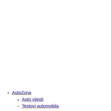
AutoZona
Auto vijesti
Savjetujemo: Što učiniti kada vaš iPa
Testovi automobila