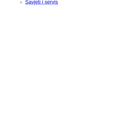
Savjeti i servis
Recenzija: HONOR Magic V6 - Preklopn