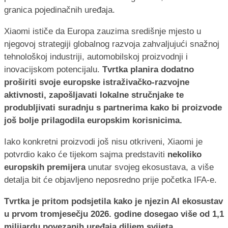
granica pojedinačnih uređaja.
Xiaomi ističe da Europa zauzima središnje mjesto u
njegovoj strategiji globalnog razvoja zahvaljujući snažnoj
tehnološkoj industriji, automobilskoj proizvodnji i
inovacijskom potencijalu.
Tvrtka planira dodatno
proširiti svoje europske istraživačko-razvojne
aktivnosti, zapošljavati lokalne stručnjake te
produbljivati suradnju s partnerima kako bi proizvode
još bolje prilagodila europskim korisnicima.
Iako konkretni proizvodi još nisu otkriveni, Xiaomi je
potvrdio kako će tijekom sajma predstaviti
nekoliko
europskih premijera
unutar svojeg ekosustava, a više
detalja bit će objavljeno neposredno prije početka IFA-e.
Tvrtka je pritom podsjetila kako je njezin AI ekosustav
u prvom tromjesečju 2026. godine dosegao više od 1,1
milijardu povezanih uređaja diljem svijeta
,