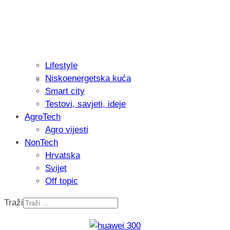
Lifestyle
Niskoenergetska kuća
Recenzija: Philips All-in-One Trimmer 
Smart city
muškarcu
Testovi, savjeti, ideje
AgroTech
Agro vijesti
NonTech
Hrvatska
Svijet
Off topic
Traži
Isprobali smo: Thermostar Avantgarde 