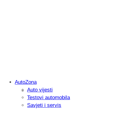
AutoZona
Auto vijesti
Savjetujemo: Što učiniti kada vaš iPad 
Testovi automobila
Savjeti i servis