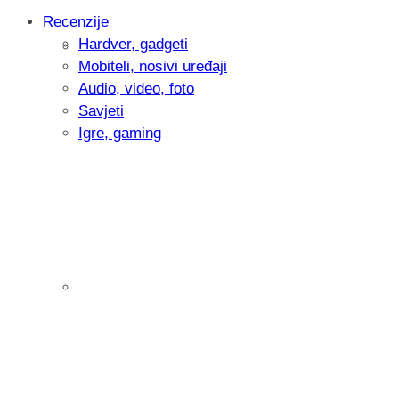
Recenzije
Hardver, gadgeti
Intervju: Goran Jović, fotograf - Hrvatsk
Mobiteli, nosivi uređaji
Audio, video, foto
Savjeti
Igre, gaming
Pitamo vas: Koliko često koristite AI al