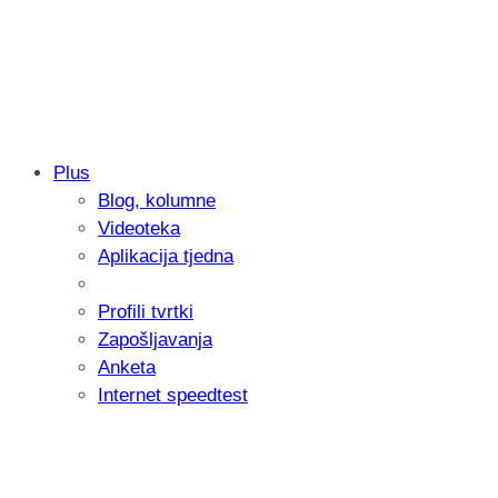
Plus
Blog, kolumne
Samsung otkrio kako je nastajala nova 
Videoteka
donijelo tanje i izdržljivije preklopne ur
Aplikacija tjedna
Profili tvrtki
Zapošljavanja
Anketa
Internet speedtest