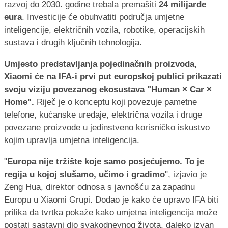
razvoj do 2030. godine trebala premašiti
24 milijarde
eura
. Investicije će obuhvatiti područja umjetne
inteligencije, električnih vozila, robotike, operacijskih
sustava i drugih ključnih tehnologija.
Umjesto predstavljanja pojedinačnih proizvoda,
Xiaomi će na IFA-i prvi put europskoj publici prikazati
svoju viziju povezanog ekosustava "Human × Car ×
Home".
Riječ je o konceptu koji povezuje pametne
telefone, kućanske uređaje, električna vozila i druge
povezane proizvode u jedinstveno korisničko iskustvo
kojim upravlja umjetna inteligencija.
"
Europa nije tržište koje samo posjećujemo. To je
regija u kojoj slušamo, učimo i gradimo
", izjavio je
Zeng Hua, direktor odnosa s javnošću za zapadnu
Europu u Xiaomi Grupi. Dodao je kako će upravo IFA biti
prilika da tvrtka pokaže kako umjetna inteligencija može
postati sastavni dio svakodnevnog života, daleko izvan