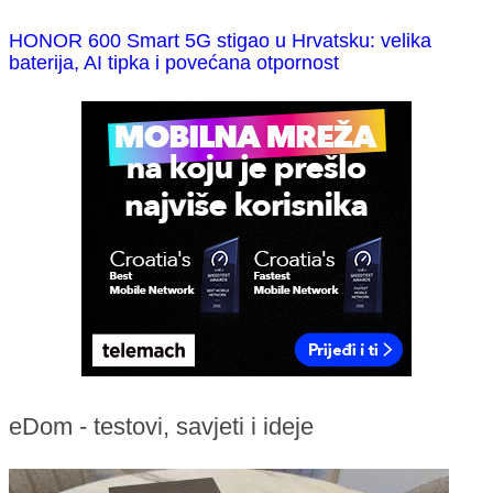
HONOR 600 Smart 5G stigao u Hrvatsku: velika
baterija, AI tipka i povećana otpornost
eDom - testovi, savjeti i ideje