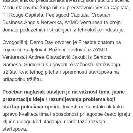
sastavljena od predstavnika investicijske i startup scene.
Među članovima žirija bili su predstavnici Vesna Capitala,
Fil Rouge Capitala, Feelsgood Capitala, Croatian
Business Angels Networka, AYMO Venturesa te brojni
domaći poduzetnici i stručnjaci iz tehnološke industrije.
Ovogodišnji Demo Day otvoren je Fireside chatom na
kojem su sudjelovali Božidar Pavlović iz AYMO
Venturesa i Andrea Glavačević Jakubi iz Sentona
Gamesa. Sudionici su govorili o važnosti istraživanja
tržišta, kvalitetnog pitcha i spremnosti startupova na
prilagodbu tržištu.
Poseban naglasak stavljen je na važnost tima, jasne
prezentacije ideje i razumijevanja problema koji
startup pokušava riješiti.
Investitori su istaknuli kako
upravo kvaliteta tima i sposobnost prilagodbe često igraju
ključnu ulogu kod ulaganja u rane faze razvoja
startupova.