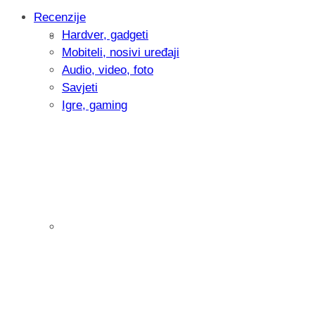
Recenzije
Hardver, gadgeti
Intervju: Goran Jović, fotograf - Hrvatsk
Mobiteli, nosivi uređaji
Audio, video, foto
Savjeti
Igre, gaming
Pitamo vas: Koliko često koristite AI al