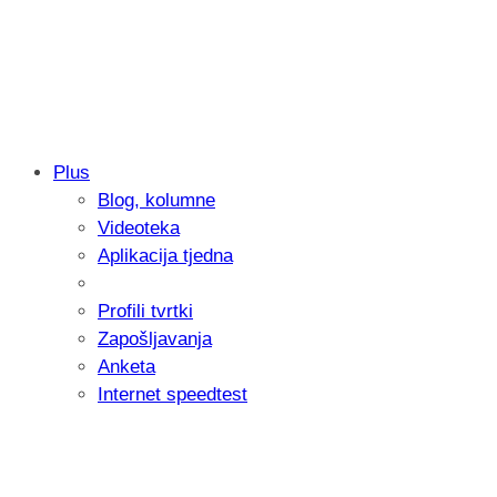
Plus
Blog, kolumne
Samsung otkrio kako je nastajala nova 
Videoteka
donijelo tanje i izdržljivije preklopne ur
Aplikacija tjedna
Profili tvrtki
Zapošljavanja
Anketa
Internet speedtest