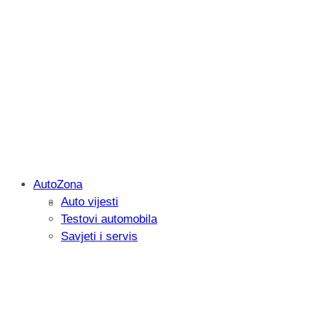
AutoZona
Auto vijesti
Savjetujemo: Što učiniti kada vaš iPad 
Testovi automobila
Savjeti i servis