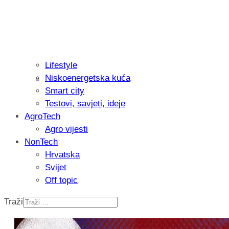
Lifestyle
Niskoenergetska kuća
Recenzija: Philips All-in-One Trimmer 
Smart city
muškarcu
Testovi, savjeti, ideje
AgroTech
Agro vijesti
NonTech
Hrvatska
Svijet
Off topic
Traži
Isprobali smo: Thermostar Avantgarde 