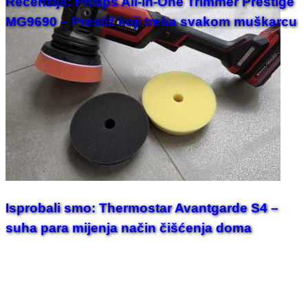
Recenzija: Philips All-in-One Trimmer Prestige
MG9690 – Prestiž koji treba svakom muškarcu
Isprobali smo: Thermostar Avantgarde S4 –
suha para mijenja način čišćenja doma