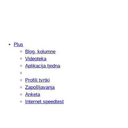
Plus
Blog, kolumne
Samsung otkrio kako je nastajala nova 
Videoteka
donijelo tanje i izdržljivije preklopne ur
Aplikacija tjedna
Profili tvrtki
Zapošljavanja
Anketa
Internet speedtest