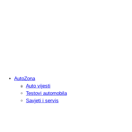
AutoZona
Auto vijesti
Savjetujemo: Što učiniti kada vaš iPad 
Testovi automobila
Savjeti i servis