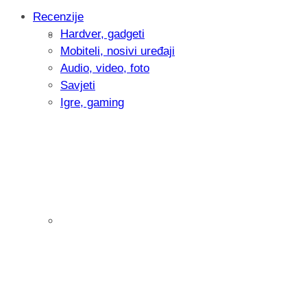
Recenzije
Hardver, gadgeti
Intervju: Goran Jović, fotograf - Hrvatsk
Mobiteli, nosivi uređaji
Audio, video, foto
Savjeti
Igre, gaming
Pitamo vas: Koliko često koristite AI al