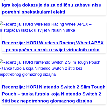
igra koja dokazuje da za odličnu zabavu nisu
potrebni spektakularni efekti
Recenzija: HORI Wireless Racing Wheel APEX
– pristupačan ulazak u svijet virtualnih utrka
Recenzija: HORI Nintendo Switch 2 Slim Tough
Pouch – tanka futrola koja Nintendo Switch 2
štiti bez nepotrebnog glomaznog dizajna