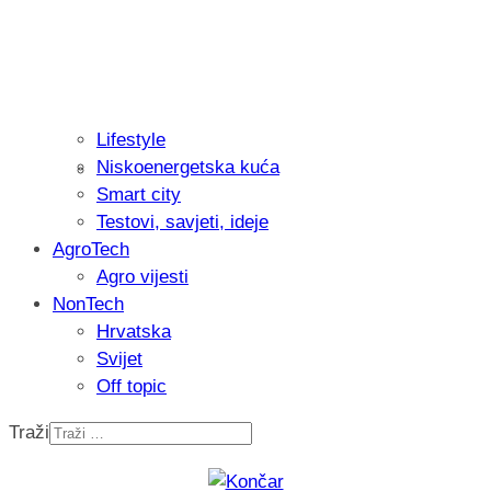
Lifestyle
Niskoenergetska kuća
Recenzija: Philips All-in-One Trimmer 
Smart city
muškarcu
Testovi, savjeti, ideje
AgroTech
Agro vijesti
NonTech
Hrvatska
Svijet
Off topic
Traži
Isprobali smo: Thermostar Avantgarde 