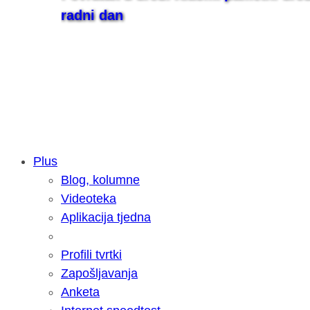
radni dan
Plus
Blog, kolumne
Samsung otkrio kako je nastajala nov
Videoteka
razvoja donijelo tanje i izdržljivije p
Aplikacija tjedna
Profili tvrtki
Zapošljavanja
Anketa