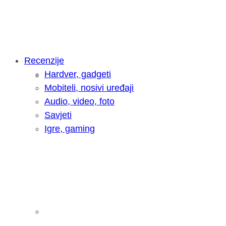
Recenzije
Hardver, gadgeti
Intervju: Goran Jović, fotograf - Hrva
Mobiteli, nosivi uređaji
Audio, video, foto
Savjeti
Igre, gaming
Pitamo vas: Koliko često koristite AI 