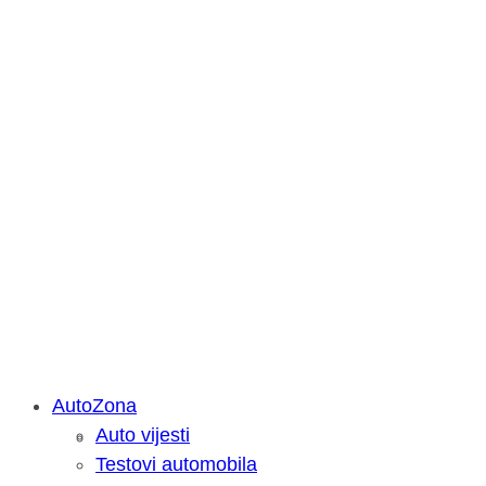
AutoZona
Auto vijesti
Savjetujemo: Što učiniti kada vaš iPa
Testovi automobila