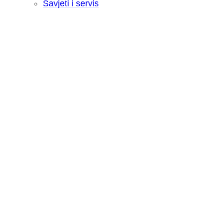
Savjeti i servis
Recenzija: HONOR Magic V6 - Preklopn