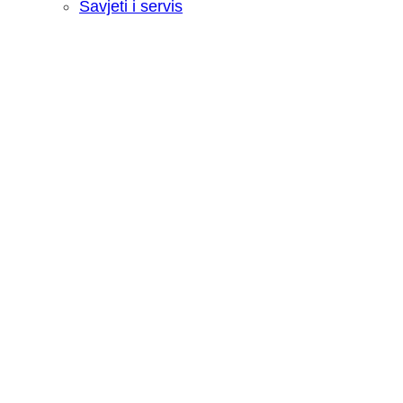
Savjeti i servis
Recenzija: HONOR Magic V6 - Preklopn