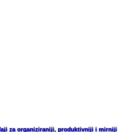
i za organiziraniji, produktivniji i mirniji