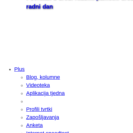
radni dan
Plus
Blog, kolumne
Samsung otkrio kako je nastajala nov
Videoteka
razvoja donijelo tanje i izdržljivije p
Aplikacija tjedna
Profili tvrtki
Zapošljavanja
Anketa