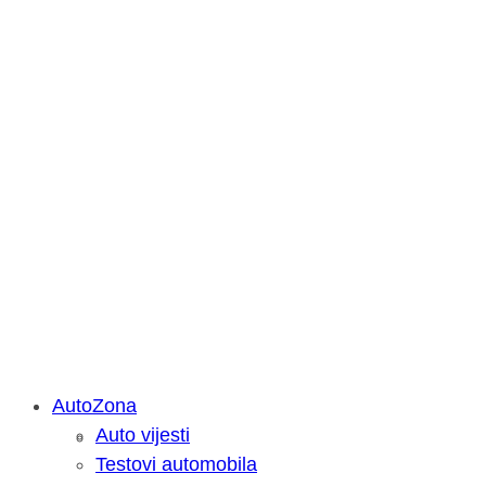
AutoZona
Auto vijesti
Savjetujemo: Što učiniti kada vaš iPa
Testovi automobila