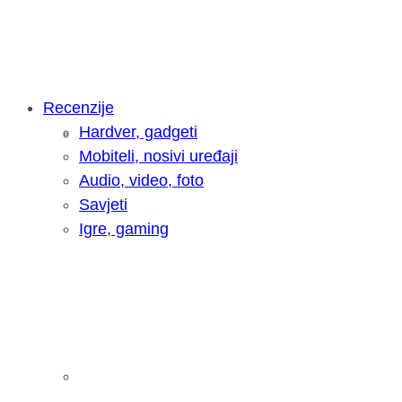
Recenzije
Hardver, gadgeti
Intervju: Goran Jović, fotograf - Hrva
Mobiteli, nosivi uređaji
Audio, video, foto
Savjeti
Igre, gaming
Pitamo vas: Koliko često koristite AI 