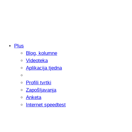
Plus
Blog, kolumne
Samsung otkrio kako je nastajala nova 
Videoteka
donijelo tanje i izdržljivije preklopne ur
Aplikacija tjedna
Profili tvrtki
Zapošljavanja
Anketa
Internet speedtest