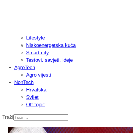
Lifestyle
Niskoenergetska kuća
Isprobali smo: Thermostar Avantgarde 
Smart city
Testovi, savjeti, ideje
AgroTech
Agro vijesti
NonTech
Hrvatska
Svijet
Off topic
Traži
Recenzija: Einhell Professional CP-EP 