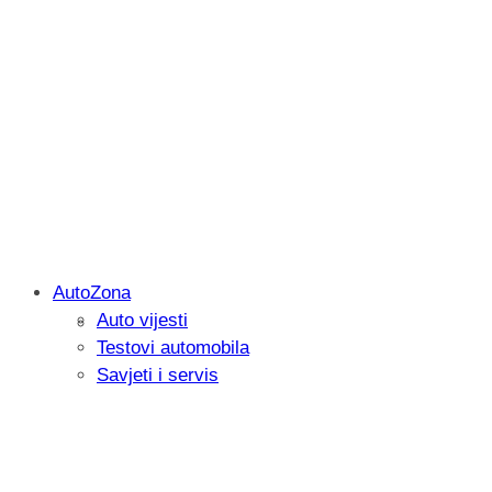
AutoZona
Auto vijesti
Savjetujemo: Što učiniti kada vaš iPad 
Testovi automobila
Savjeti i servis