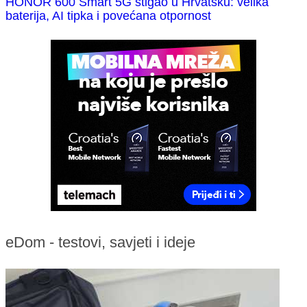
HONOR 600 Smart 5G stigao u Hrvatsku: velika
baterija, AI tipka i povećana otpornost
eDom - testovi, savjeti i ideje