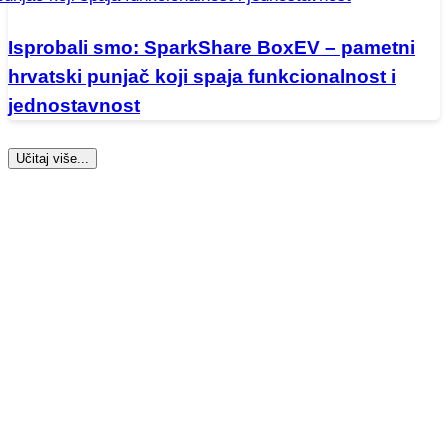
Isprobali smo: SparkShare BoxEV – pametni
hrvatski punjač koji spaja funkcionalnost i
jednostavnost
Učitaj više...