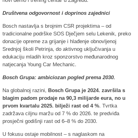
novi demo i trening centar u Zagrebu.
Društvena odgovornost i doprinos zajednici
Bosch nastavlja s brojnim CSR projektima – od
tradicionalne podrške SOS Dječjem selu Lekenik, preko
donacije opreme za grijanje i hlađenje obnovljenoj
Srednjoj školi Petrinja, do aktivnog uključivanja u
edukaciju mladih kroz sponzorstvo međunarodnog
natjecanja Young Car Mechanic.
Bosch Grupa: ambiciozan pogled prema 2030.
Na globalnoj razini,
Bosch Grupa je 2024. završila s
blagim padom prodaje na 90,3 milijarde eura, no u
prvom kvartalu 2025. bilježi rast od 4 %
. Tvrtka
zadržava ciljnu maržu od 7 % do 2026. te predviđa
prosječni godišnji rast od 6–8 % do 2030.
U fokusu ostaje mobilnost – s naglaskom na