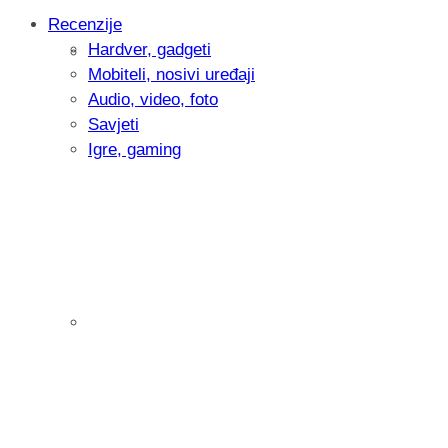
Recenzije
Hardver, gadgeti
Intervju: Goran Jović, fotograf - Hrvatsk
Mobiteli, nosivi uređaji
Audio, video, foto
Savjeti
Igre, gaming
Pitamo vas: Koliko često koristite AI al