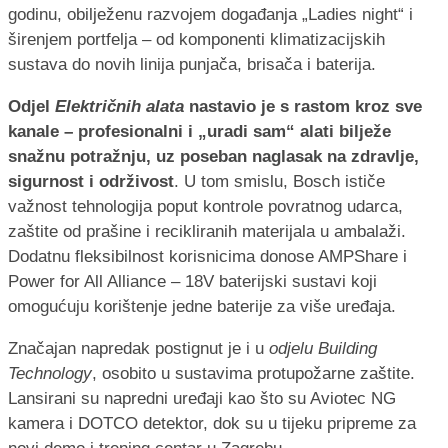
godinu, obilježenu razvojem događanja „Ladies night“ i
širenjem portfelja – od komponenti klimatizacijskih
sustava do novih linija punjača, brisača i baterija.
Odjel
Električnih alata
nastavio je s rastom kroz sve
kanale – profesionalni i „uradi sam“ alati bilježe
snažnu potražnju, uz poseban naglasak na zdravlje,
sigurnost i održivost
. U tom smislu, Bosch ističe
važnost tehnologija poput kontrole povratnog udarca,
zaštite od prašine i recikliranih materijala u ambalaži.
Dodatnu fleksibilnost korisnicima donose AMPShare i
Power for All Alliance – 18V baterijski sustavi koji
omogućuju korištenje jedne baterije za više uređaja.
Značajan napredak postignut je i u
odjelu Building
Technology
, osobito u sustavima protupožarne zaštite.
Lansirani su napredni uređaji kao što su Aviotec NG
kamera i DOTCO detektor, dok su u tijeku pripreme za