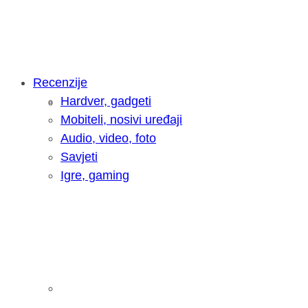
Recenzije
Hardver, gadgeti
Intervju: Goran Jović, fotograf - Hrva
Mobiteli, nosivi uređaji
Audio, video, foto
Savjeti
Igre, gaming
Pitamo vas: Koliko često koristite AI 