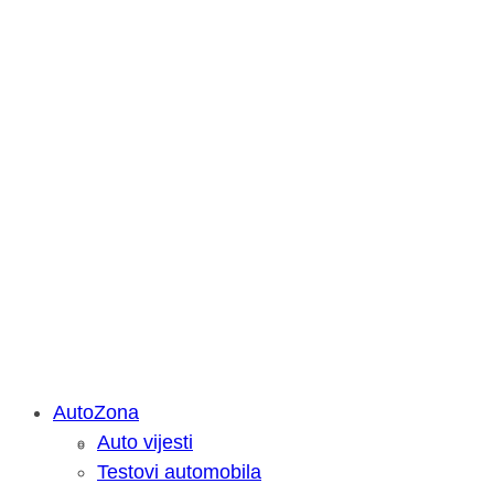
AutoZona
Auto vijesti
Savjetujemo: Što učiniti kada vaš iPa
Testovi automobila