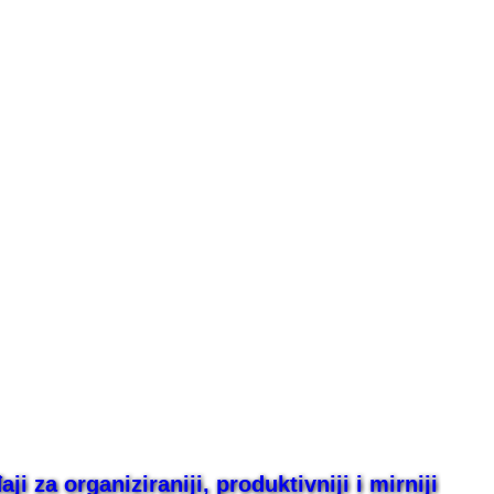
i za organiziraniji, produktivniji i mirniji