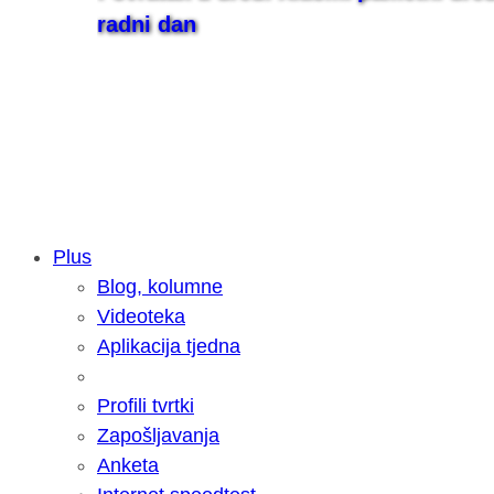
radni dan
Plus
Blog, kolumne
Samsung otkrio kako je nastajala nov
Videoteka
razvoja donijelo tanje i izdržljivije p
Aplikacija tjedna
Profili tvrtki
Zapošljavanja
Anketa