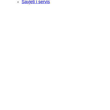
Savjeti i servis
Recenzija: HONOR Magic V6 - Preklopn