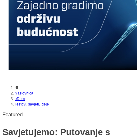
nikada prije
Naslovnica
eDom
Testovi, savjeti, ideje
Featured
Savjetujemo: Putovanje s