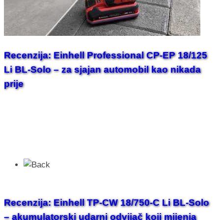
Recenzija: Einhell Professional CP-EP 18/125
Li BL-Solo – za sjajan automobil kao nikada
prije
Recenzija: Einhell TP-CW 18/750-C Li BL-Solo
– akumulatorski udarni odvijač koji mijenja