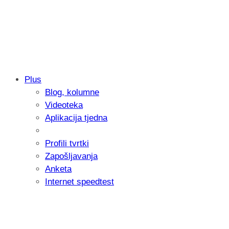
Plus
Blog, kolumne
Samsung otkrio kako je nastajala nova 
Videoteka
donijelo tanje i izdržljivije preklopne ur
Aplikacija tjedna
Profili tvrtki
Zapošljavanja
Anketa
Internet speedtest