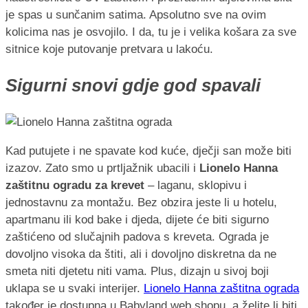
je spas u sunčanim satima. Apsolutno sve na ovim
kolicima nas je osvojilo. I da, tu je i velika košara za sve
sitnice koje putovanje pretvara u lakoću.
Sigurni snovi gdje god spavali
Kad putujete i ne spavate kod kuće, dječji san može biti
izazov. Zato smo u prtljažnik ubacili i
Lionelo Hanna
zaštitnu ogradu za krevet
– laganu, sklopivu i
jednostavnu za montažu. Bez obzira jeste li u hotelu,
apartmanu ili kod bake i djeda, dijete će biti sigurno
zaštićeno od slučajnih padova s kreveta. Ograda je
dovoljno visoka da štiti, ali i dovoljno diskretna da ne
smeta niti djetetu niti vama. Plus, dizajn u sivoj boji
uklapa se u svaki interijer.
Lionelo Hanna zaštitna ograda
također je dostupna u Babyland web shopu, a želite li biti