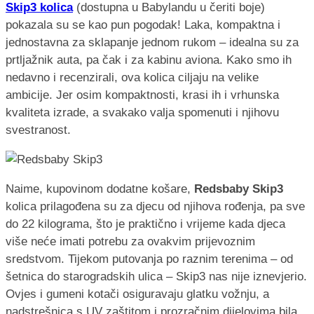
Skip3 kolica
(dostupna u Babylandu u čeriti boje)
pokazala su se kao pun pogodak! Laka, kompaktna i
jednostavna za sklapanje jednom rukom – idealna su za
prtljažnik auta, pa čak i za kabinu aviona. Kako smo ih
nedavno i recenzirali, ova kolica ciljaju na velike
ambicije. Jer osim kompaktnosti, krasi ih i vrhunska
kvaliteta izrade, a svakako valja spomenuti i njihovu
svestranost.
Naime, kupovinom dodatne košare,
Redsbaby Skip3
kolica prilagođena su za djecu od njihova rođenja, pa sve
do 22 kilograma, što je praktično i vrijeme kada djeca
više neće imati potrebu za ovakvim prijevoznim
sredstvom. Tijekom putovanja po raznim terenima – od
šetnica do starogradskih ulica – Skip3 nas nije iznevjerio.
Ovjes i gumeni kotači osiguravaju glatku vožnju, a
nadstrešnica s UV zaštitom i prozračnim dijelovima bila