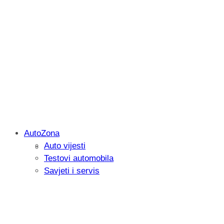
AutoZona
Auto vijesti
Savjetujemo: Što učiniti kada vaš iPad 
Testovi automobila
Savjeti i servis