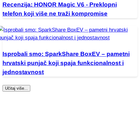
Recenzija: HONOR Magic V6 - Preklopni
telefon koji više ne traži kompromise
Isprobali smo: SparkShare BoxEV – pametni
hrvatski punjač koji spaja funkcionalnost i
jednostavnost
Učitaj više...