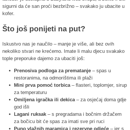
sigurni da će san proći bezbrižno – svakako ju ubacite u
kofer.
Što još ponijeti na put?
Iskustvo nas je naučilo – manje je više, ali bez ovih
nekoliko stvari ne krećemo. Imate li malu djecu svakako
tople preporuke dajemo za ubaciti još:
Prenosiva podloga za prematanje
– spas u
restoranima, na odmorištima ili plaži
Mini prva pomoć torbica
– flasteri, toplomjer, sirup
za temperaturu
Omiljena igračka ili dekica
– za osjećaj doma gdje
god išli
Lagani ruksak
– s pregradama i bočnim držačem
za bočicu bit će spas za imati sve pri ruci
Puno vlažnih maramica i rezervne odjeće
– jer s