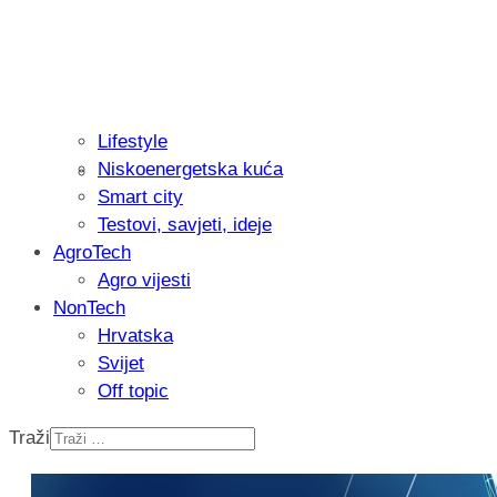
Lifestyle
Niskoenergetska kuća
Isprobali smo: Thermostar Avantgarde 
Smart city
Testovi, savjeti, ideje
AgroTech
Agro vijesti
NonTech
Hrvatska
Svijet
Off topic
Traži
Recenzija: Einhell Professional CP-EP 