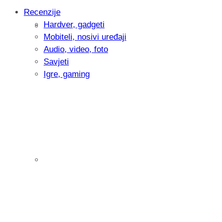
Recenzije
Hardver, gadgeti
Intervju: Goran Jović, fotograf - Hrvatsk
Mobiteli, nosivi uređaji
Audio, video, foto
Savjeti
Igre, gaming
Pitamo vas: Koliko često koristite AI al