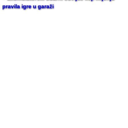
pravila igre u garaži