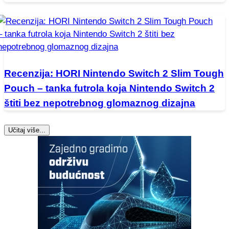
Recenzija: HORI Nintendo Switch 2 Slim Tough
Pouch – tanka futrola koja Nintendo Switch 2
štiti bez nepotrebnog glomaznog dizajna
Učitaj više...