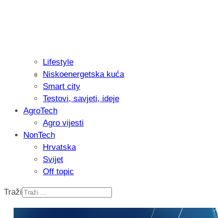
Lifestyle
Niskoenergetska kuća
Isprobali smo: Thermostar Avantgarde 
Smart city
Testovi, savjeti, ideje
AgroTech
Agro vijesti
NonTech
Hrvatska
Svijet
Off topic
Traži
Recenzija: Einhell Professional CP-EP 