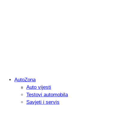
AutoZona
Auto vijesti
Savjetujemo: Što učiniti kada vaš iPad 
Testovi automobila
Savjeti i servis