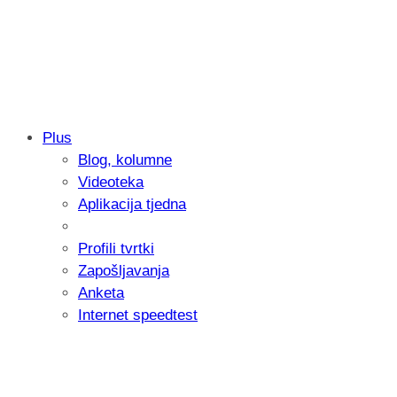
Plus
Blog, kolumne
Samsung otkrio kako je nastajala nova 
Videoteka
donijelo tanje i izdržljivije preklopne ur
Aplikacija tjedna
Profili tvrtki
Zapošljavanja
Anketa
Internet speedtest