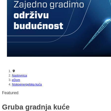
nikada prije
Naslovnica
eDom
Niskoenergetska kuća
Featured
Gruba gradnja kuće