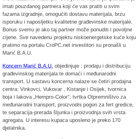
imati pouzdanog partnera koji će vas pratiti u svim
fazama izgradnje, omogućiti dostavu materijala, brzu
isporuku i naposljetku kvalitetne građevinske materijale.
Bonus svemu je ako taj partner može ponuditi i povoljne
cijene. Sve navedenu projektu niskoenergetske kuće koju
pratimo na portalu CroPC.net investitori su pronašli u
Marić B.A.U.
Koncern Marić B.A.U.
objedinjuje : prodaju i distribuciju
građevinskog materijala te domaći i međunarodni
transport. U sastavu koncerna nalaze se četiri prodajna
centra: Vinkovci, Vukovar , Kistanje i Osijek, tvornica
boja i lakova „Hempro-Color", tvrtka Otpremništvo za
međunarodni transport, proizvodni pogon za fert gredice,
te separacija-prerada šljunka i proizvodnja svih vrsta
agregata. U interesu kupaca uposleno je preko 170
djelatnika.