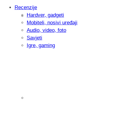
Recenzije
Hardver, gadgeti
Intervju: Goran Jović, fotograf - Hrvatsk
Mobiteli, nosivi uređaji
Audio, video, foto
Savjeti
Igre, gaming
Pitamo vas: Koliko često koristite AI al