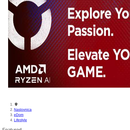
nikada prije
Naslovnica
eDom
Lifestyle
Featured