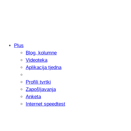
Plus
Blog, kolumne
Samsung otkrio kako je nastajala nova 
Videoteka
donijelo tanje i izdržljivije preklopne ur
Aplikacija tjedna
Profili tvrtki
Zapošljavanja
Anketa
Internet speedtest