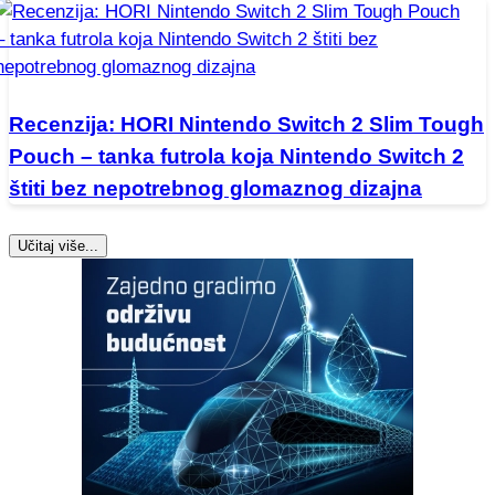
Recenzija: HORI Nintendo Switch 2 Slim Tough
Pouch – tanka futrola koja Nintendo Switch 2
štiti bez nepotrebnog glomaznog dizajna
Učitaj više...