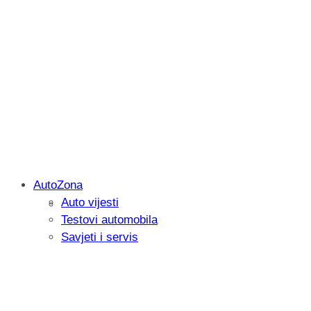
AutoZona
Auto vijesti
Savjetujemo: Što učiniti kada vaš iPad 
Testovi automobila
Savjeti i servis