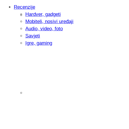
Recenzije
Hardver, gadgeti
Intervju: Goran Jović, fotograf - Hrvatsk
Mobiteli, nosivi uređaji
Audio, video, foto
Savjeti
Igre, gaming
Pitamo vas: Koliko često koristite AI al