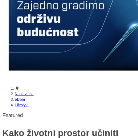
nikada prije
Naslovnica
eDom
Lifestyle
Featured
Kako životni prostor učiniti