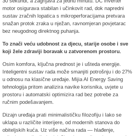
30 sekundi, a zagrijava za jednu minutu. DC inverter
motor osigurava stabilan i učinkovit rad, dok napredni
sustav zračnih lopatica s mikroperforacijama pretvara
snažan protok zraka u nježan, ravnomjeran povjetarac
bez neugodnog direktnog puhanja.
To znači veću udobnost za djecu, starije osobe i sve
koji žele zdraviji boravak u zatvorenom prostoru.
Osim komfora, ključna prednost je i ušteda energije.
Inteligentni sustav rada može smanjiti potrošnju i do 27%
u odnosu na klasične uređaje. Mijia AI Energy Saving
tehnologija pritom analizira navike korisnika, uvjete u
prostoru i automatski optimizira rad bez potrebe za
ručnim podešavanjem.
Dizajn uređaja prati minimalističku filozofiju i lako se
uklapa u različite interijere, od modernih stanova do
obiteljskih kuća. Uz više načina rada — hlađenje,