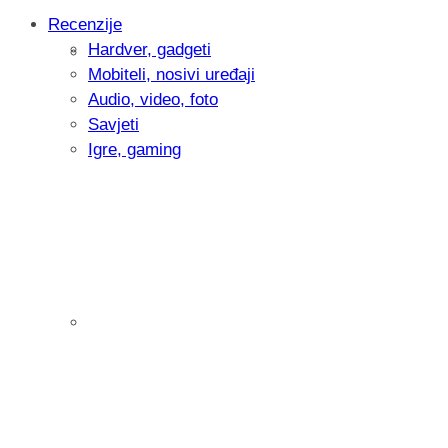
Recenzije
Hardver, gadgeti
Intervju: Goran Jović, fotograf - Hrvatsk
Mobiteli, nosivi uređaji
Audio, video, foto
Savjeti
Igre, gaming
Pitamo vas: Koliko često koristite AI al