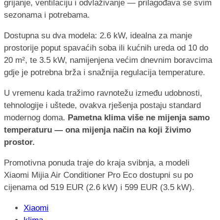
grijanje, ventilaciju i odvlaživanje — prilagođava se svim
sezonama i potrebama.
Dostupna su dva modela: 2.6 kW, idealna za manje
prostorije poput spavaćih soba ili kućnih ureda od 10 do
20 m², te 3.5 kW, namijenjena većim dnevnim boravcima
gdje je potrebna brža i snažnija regulacija temperature.
U vremenu kada tražimo ravnotežu između udobnosti,
tehnologije i uštede, ovakva rješenja postaju standard
modernog doma.
Pametna klima više ne mijenja samo
temperaturu — ona mijenja način na koji živimo
prostor.
Promotivna ponuda traje do kraja svibnja, a modeli
Xiaomi Mijia Air Conditioner Pro Eco dostupni su po
cijenama od 519 EUR (2.6 kW) i 599 EUR (3.5 kW).
Xiaomi