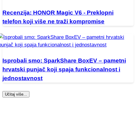
Recenzija: HONOR Magic V6 - Preklopni
telefon koji više ne traži kompromise
Isprobali smo: SparkShare BoxEV – pametni
hrvatski punjač koji spaja funkcionalnost i
jednostavnost
Učitaj više...