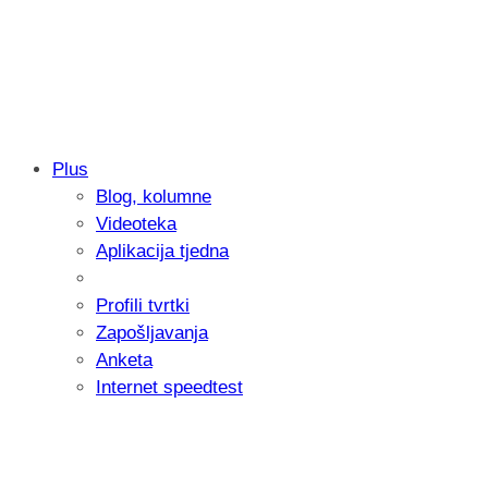
Plus
Blog, kolumne
Samsung otkrio kako je nastajala nova 
Videoteka
donijelo tanje i izdržljivije preklopne ur
Aplikacija tjedna
Profili tvrtki
Zapošljavanja
Anketa
Internet speedtest