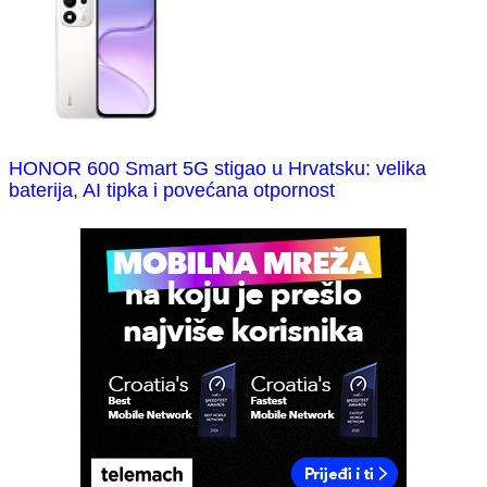
HONOR 600 Smart 5G stigao u Hrvatsku: velika
baterija, AI tipka i povećana otpornost