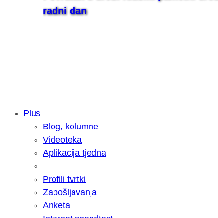
radni dan
Plus
Blog, kolumne
Samsung otkrio kako je nastajala nov
Videoteka
razvoja donijelo tanje i izdržljivije p
Aplikacija tjedna
Profili tvrtki
Zapošljavanja
Anketa