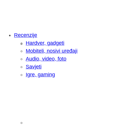
Recenzije
Hardver, gadgeti
Intervju: Goran Jović, fotograf - Hrva
Mobiteli, nosivi uređaji
Audio, video, foto
Savjeti
Igre, gaming
Pitamo vas: Koliko često koristite AI 