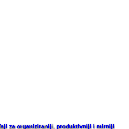
i za organiziraniji, produktivniji i mirniji