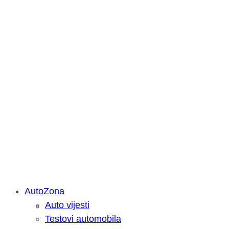
AutoZona
Auto vijesti
Savjetujemo: Što učiniti kada vaš iPa
Testovi automobila