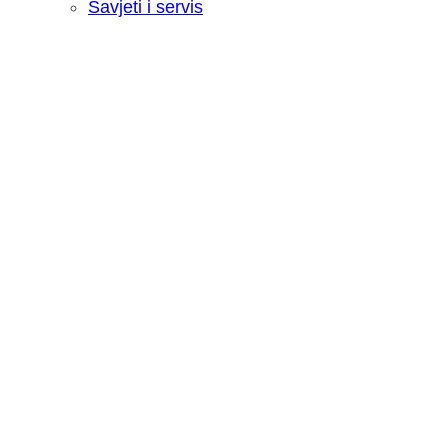
Savjeti i servis
Recenzija: HONOR Magic V6 - Preklopn