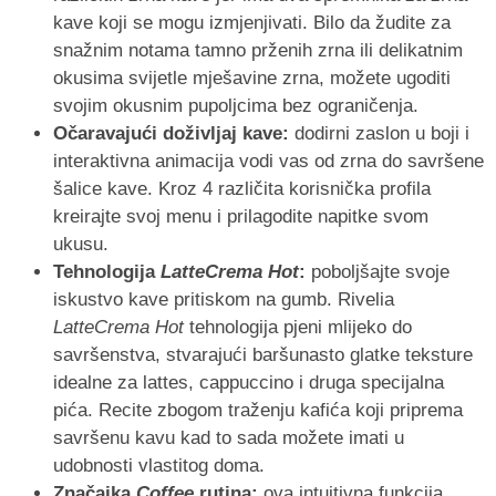
kave koji se mogu izmjenjivati. Bilo da žudite za
snažnim notama tamno prženih zrna ili delikatnim
okusima svijetle mješavine zrna, možete ugoditi
svojim okusnim pupoljcima bez ograničenja.
Očaravajući doživljaj kave:
dodirni zaslon u boji i
interaktivna animacija vodi vas od zrna do savršene
šalice kave. Kroz 4 različita korisnička profila
kreirajte svoj menu i prilagodite napitke svom
ukusu.
Tehnologija
LatteCrema Hot
:
poboljšajte svoje
iskustvo kave pritiskom na gumb. Rivelia
LatteCrema Hot
tehnologija pjeni mlijeko do
savršenstva, stvarajući baršunasto glatke teksture
idealne za lattes, cappuccino i druga specijalna
pića. Recite zbogom traženju kafića koji priprema
savršenu kavu kad to sada možete imati u
udobnosti vlastitog doma.
Značajka
Coffee
rutina:
ova intuitivna funkcija