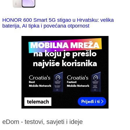
HONOR 600 Smart 5G stigao u Hrvatsku: velika
baterija, AI tipka i povećana otpornost
eDom - testovi, savjeti i ideje