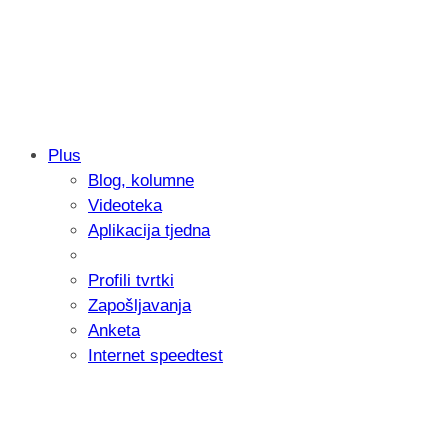
Plus
Blog, kolumne
Samsung otkrio kako je nastajala nova 
Videoteka
donijelo tanje i izdržljivije preklopne ur
Aplikacija tjedna
Profili tvrtki
Zapošljavanja
Anketa
Internet speedtest