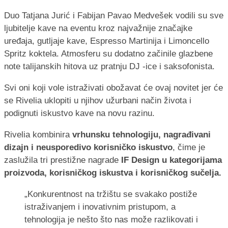
Duo Tatjana Jurić i Fabijan Pavao Medvešek vodili su sve
ljubitelje kave na eventu kroz najvažnije značajke
uređaja, gutljaje kave, Espresso Martinija i Limoncello
Spritz koktela. Atmosferu su dodatno začinile glazbene
note talijanskih hitova uz pratnju DJ -ice i saksofonista.
Svi oni koji vole istraživati obožavat će ovaj novitet jer će
se Rivelia uklopiti u njihov užurbani način života i
podignuti iskustvo kave na novu razinu.
Rivelia kombinira
vrhunsku tehnologiju, nagrađivani
dizajn i neusporedivo korisničko iskustvo
, čime je
zaslužila tri prestižne nagrade
IF Design u kategorijama
proizvoda, korisničkog iskustva i korisničkog sučelja.
„Konkurentnost na tržištu se svakako postiže
istraživanjem i inovativnim pristupom, a
tehnologija je nešto što nas može razlikovati i