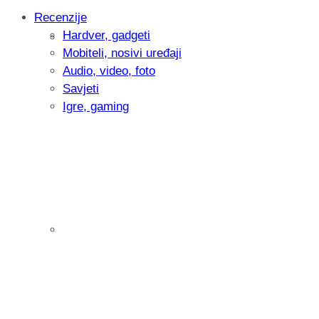
Recenzije
Hardver, gadgeti
Intervju: Goran Jović, fotograf - Hrvatsk
Mobiteli, nosivi uređaji
Audio, video, foto
Savjeti
Igre, gaming
Pitamo vas: Koliko često koristite AI al