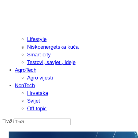
Lifestyle
Niskoenergetska kuća
Recenzija: Philips All-in-One Trimmer 
Smart city
muškarcu
Testovi, savjeti, ideje
AgroTech
Agro vijesti
NonTech
Hrvatska
Svijet
Off topic
Traži
Isprobali smo: Thermostar Avantgarde 