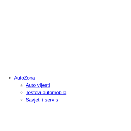
AutoZona
Auto vijesti
Savjetujemo: Što učiniti kada vaš iPad 
Testovi automobila
Savjeti i servis