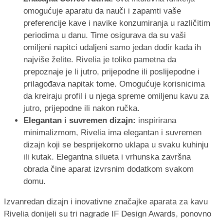
omogućuje aparatu da nauči i zapamti vaše
preferencije kave i navike konzumiranja u različitim
periodima u danu. Time osigurava da su vaši
omiljeni napitci udaljeni samo jedan dodir kada ih
najviše želite. Rivelia je toliko pametna da
prepoznaje je li jutro, prijepodne ili poslijepodne i
prilagođava napitak tome. Omogućuje korisnicima
da kreiraju profil i u njega spreme omiljenu kavu za
jutro, prijepodne ili nakon ručka.
Elegantan i suvremen dizajn:
inspirirana
minimalizmom, Rivelia ima elegantan i suvremen
dizajn koji se besprijekorno uklapa u svaku kuhinju
ili kutak. Elegantna silueta i vrhunska završna
obrada čine aparat izvrsnim dodatkom svakom
domu.
Izvanredan dizajn i inovativne značajke aparata za kavu
Rivelia donijeli su tri nagrade IF Design Awards, ponovno