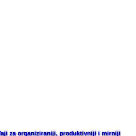
i za organiziraniji, produktivniji i mirniji