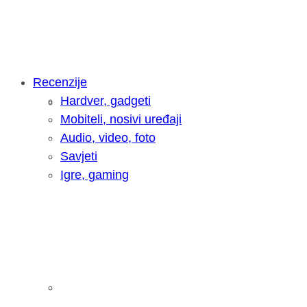
Recenzije
Hardver, gadgeti
Intervju: Goran Jović, fotograf - Hrva
Mobiteli, nosivi uređaji
Audio, video, foto
Savjeti
Igre, gaming
Pitamo vas: Koliko često koristite AI 