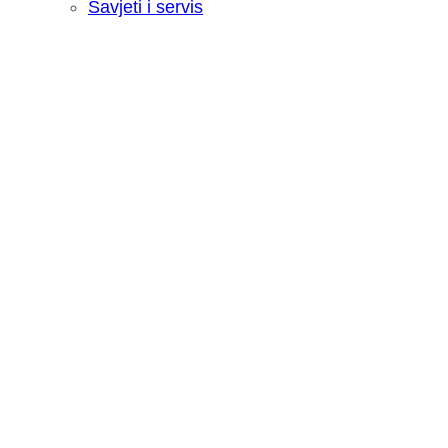
Savjeti i servis
Recenzija: HONOR Magic V6 - Preklopn