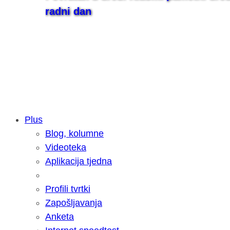
radni dan
Plus
Blog, kolumne
Samsung otkrio kako je nastajala nov
Videoteka
razvoja donijelo tanje i izdržljivije p
Aplikacija tjedna
Profili tvrtki
Zapošljavanja
Anketa