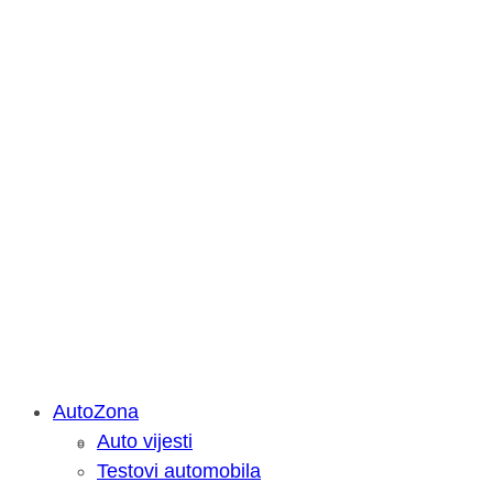
AutoZona
Auto vijesti
Savjetujemo: Što učiniti kada vaš iPa
Testovi automobila