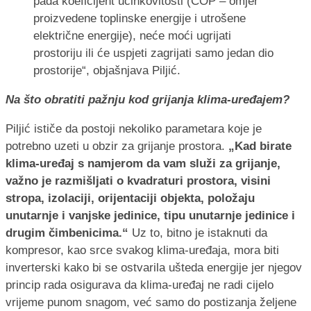
pada koeficijent učinkovitosti (COP – omjer
proizvedene toplinske energije i utrošene
električne energije), neće moći ugrijati
prostoriju ili će uspjeti zagrijati samo jedan dio
prostorije“, objašnjava Piljić.
Na što obratiti pažnju kod grijanja klima-uređajem?
Piljić ističe da postoji nekoliko parametara koje je
potrebno uzeti u obzir za grijanje prostora.
„Kad birate
klima-uređaj s namjerom da vam služi za grijanje,
važno je razmišljati o kvadraturi prostora, visini
stropa, izolaciji, orijentaciji objekta, položaju
unutarnje i vanjske jedinice, tipu unutarnje jedinice i
drugim čimbenicima.“
Uz to, bitno je istaknuti da
kompresor, kao srce svakog klima-uređaja, mora biti
inverterski kako bi se ostvarila ušteda energije jer njegov
princip rada osigurava da klima-uređaj ne radi cijelo
vrijeme punom snagom, već samo do postizanja željene