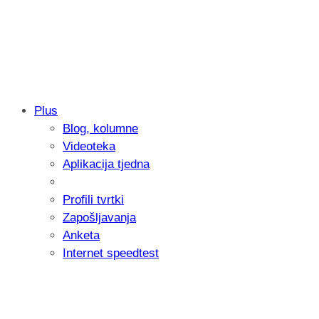
Plus
Blog, kolumne
Samsung otkrio kako je nastajala nova 
Videoteka
donijelo tanje i izdržljivije preklopne ur
Aplikacija tjedna
Profili tvrtki
Zapošljavanja
Anketa
Internet speedtest