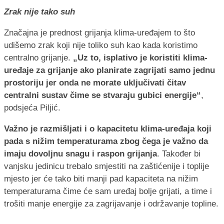
Zrak nije tako suh
Značajna je prednost grijanja klima-uređajem to što
udišemo zrak koji nije toliko suh kao kada koristimo
centralno grijanje.
„Uz to, isplativo je koristiti klima-
uređaje za grijanje ako planirate zagrijati samo jednu
prostoriju jer onda ne morate uključivati čitav
centralni sustav čime se stvaraju gubici energije“
,
podsjeća Piljić.
Važno je razmišljati i o kapacitetu klima-uređaja koji
pada s nižim temperaturama zbog čega je važno da
imaju dovoljnu snagu i raspon grijanja
. Također bi
vanjsku jedinicu trebalo smjestiti na zaštićenije i toplije
mjesto jer će tako biti manji pad kapaciteta na nižim
temperaturama čime će sam uređaj bolje grijati, a time i
trošiti manje energije za zagrijavanje i održavanje topline.