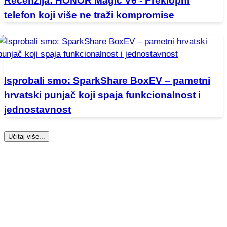
Recenzija: HONOR Magic V6 - Preklopni
telefon koji više ne traži kompromise
Isprobali smo: SparkShare BoxEV – pametni
hrvatski punjač koji spaja funkcionalnost i
jednostavnost
Učitaj više...