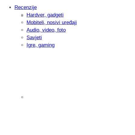
Recenzije
Hardver, gadgeti
Intervju: Goran Jović, fotograf - Hrvatsk
Mobiteli, nosivi uređaji
Audio, video, foto
Savjeti
Igre, gaming
Pitamo vas: Koliko često koristite AI al