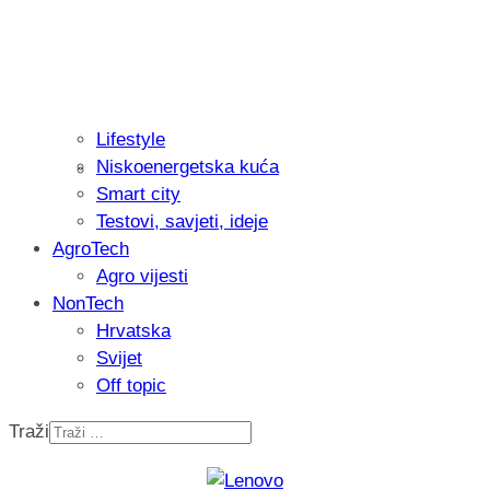
Lifestyle
Niskoenergetska kuća
Isprobali smo: Thermostar Avantgarde 
Smart city
Testovi, savjeti, ideje
AgroTech
Agro vijesti
NonTech
Hrvatska
Svijet
Off topic
Traži
Recenzija: Einhell Professional CP-EP 