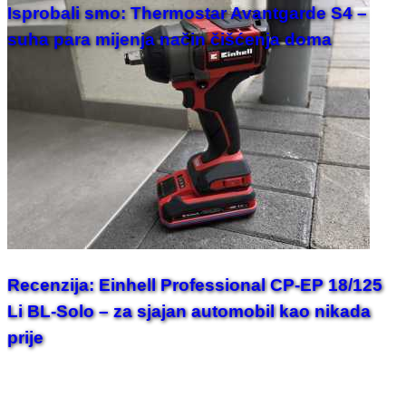
Isprobali smo: Thermostar Avantgarde S4 –
suha para mijenja način čišćenja doma
Recenzija: Einhell Professional CP-EP 18/125
Li BL-Solo – za sjajan automobil kao nikada
prije