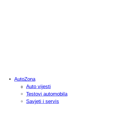
AutoZona
Auto vijesti
Savjetujemo: Što učiniti kada vaš iPad 
Testovi automobila
Savjeti i servis